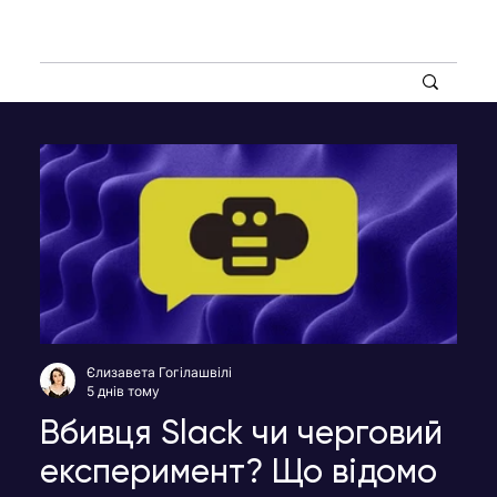
Єлизавета Гогілашвілі
5 днів тому
Вбивця Slack чи черговий
експеримент? Що відомо