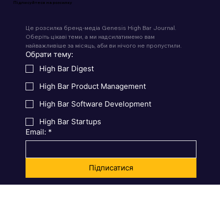
Підписуйтеся на розсилку
Це розсилка бренд-медіа Genesis High Bar Journal. 
Оберіть цікаві теми, а ми надсилатимемо вам 
найважливіше за місяць, аби ви нічого не пропустили.
Обрати тему:
High Bar Digest
High Bar Product Management
High Bar Software Development
High Bar Startups
Email:
*
Підписатися