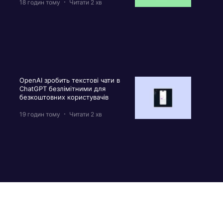
18 годин тому
Читати 2 хв
OpenAI зробить текстові чати в
ChatGPT безлімітними для
безкоштовних користувачів
19 годин тому
Читати 2 хв