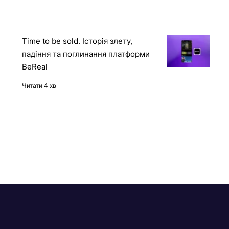
12 книг про штучний інтелект
українською мовою
Читати 5 хв
Time to be sold. Історія злету,
падіння та поглинання платформи
BeReal
Читати 4 хв