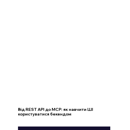
Від REST API до MCP: як навчити ШІ
користуватися бекендом