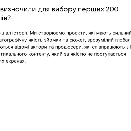
OX визначили для вибору перших 200 
ів? 
нціал історії. Ми створюємо проєкти, які мають сильний
матографічну якість зйомки та сюжет, зрозумілий глобал
ються відомі актори та продюсери, які співпрацюють з 
икального контенту, який за якістю не поступається 
их екранах.