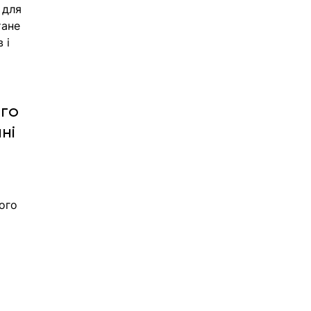
 для 
тане 
 і 
го 
ні 
ого 