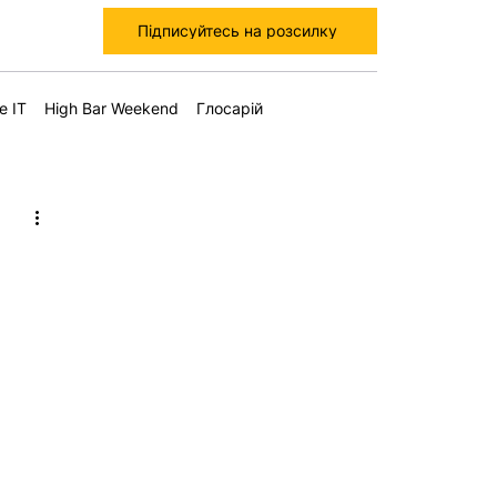
Підписуйтесь на розсилку
е IT
High Bar Weekend
Глосарій
: