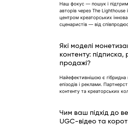
Наш фокус — пошук і підтримк
авторів через The Lighthouse 
центром креаторських іннова
сценаристів — від співпродюс
Які моделі монетиза
контенту: підписка, 
продажі?
Найефективнішою є гібридна 
епізодів і реклами. Партнерс
контенту та креаторських кол
Чим ваш підхід до ве
UGC-відео та корот