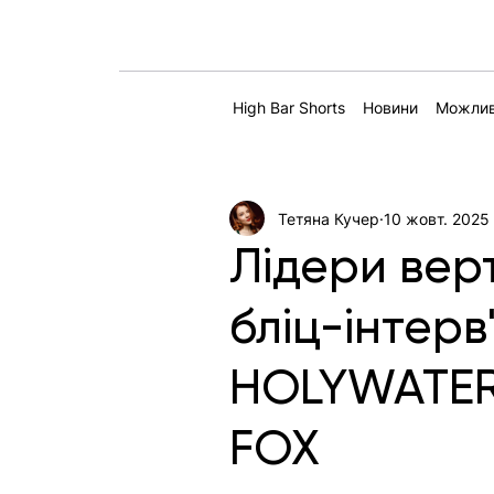
High Bar Shorts
Новини
Можлив
Тетяна Кучер
10 жовт. 2025 
Лідери вер
бліц-інтерв
HOLYWATER 
FOX