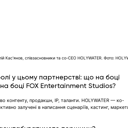
толій Кас'янов, співзасновники та co-CEO HOLYWATER. Фото: HOL
олі у цьому партнерстві: що на боці 
а боці FOX Entertainment Studios?
во контенту, продакшн, IP, таланти. HOLYWATER — ко-
тивно залучені в написання сценаріїв, кастинг, маркети