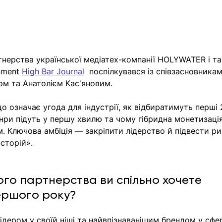
тнерства української медіатех-компанії HOLYWATER і та
nment 
High Bar Journal
  поспілкувався із співзасновника
м та Анатолієм Кас'яновим. 
що означає угода для індустрії, як відбиратимуть перші 
анри підуть у першу хвилю та чому гібридна монетизація
 Ключова амбіція — закріпити лідерство й підвести ри
сторій». 
ого партнерства ви спільно хочете 
ершого року?
дером у своїй ніші та найвпізнаванішим брендом у сфер