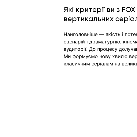
Які критерії ви з F
вертикальних серіал
Найголовніше — якість і поте
сценарій і драматургію, кіне
аудиторії. До процесу долуча
Ми формуємо нову хвилю верт
класичним серіалам на велик