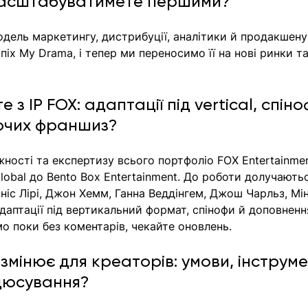
 масштабуватимете першими?
одель маркетингу, дистрибуції, аналітики й продакшену
піх My Drama, і тепер ми переносимо її на нові ринки та
з IP FOX: адаптації під vertical, спіно
ючих франшиз?
ужності та експертизу всього портфоліо FOX Entertainmen
Global до Bento Box Entertainment. До роботи долучають
ніс Лірі, Джон Хемм, Ганна Веддінгем, Джош Чарльз, Мін
Адаптації під вертикальний формат, спінофи й доповненн
 поки без коментарів, чекайте оновлень.
мінює для креаторів: умови, інструме
дюсування?