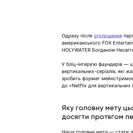
Одразу після 
оголошення
 пар
американського FOX Entertai
HOLYWATER Богданом Несвіто
У бліц-інтерв’ю фаундерів — 
вертикальних-серіалів, які ж
зробить формат мейнстримом.
до «Netflix для вертикальних і
Яку головну мету ць
досягти протягом п
Наша головна мета — стати лі