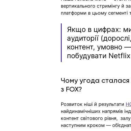
вертикального стримінгу й за
платформи в цьому сегменті 
Якщо в цифрах: м
аудиторії (доросл
контент, умовно —
побудувати Netflix
Чому угода сталася
з FOX?
Розвиток ніші й результати 
H
найдинамічніших напрямів ін
контент світового рівня,  за
наступним кроком — об’єднати