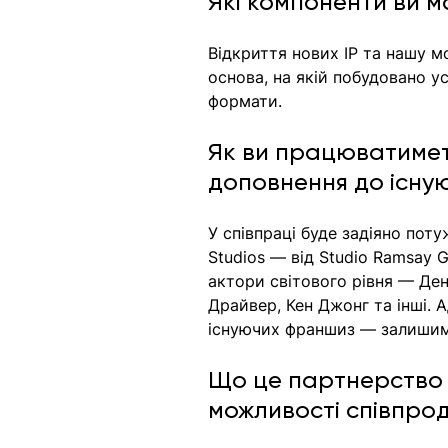
Які компоненти ви
Відкриття нових IP та нашу м
основа, на якій побудовано ус
формати. 
Як ви працюватимете 
доповнення до існу
У співпраці буде задіяно пот
Studios — від Studio Ramsay 
актори світового рівня — Ден
Драйвер, Кен Джонг та інші. 
існуючих франшиз — залишимо
Що це партнерство з
можливості співпро