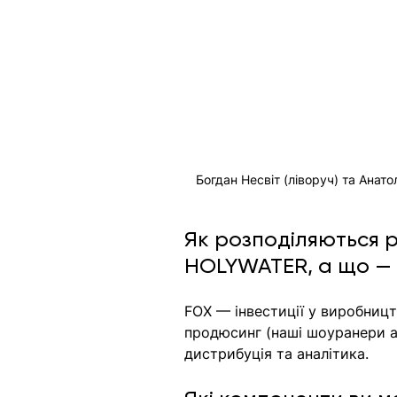
Богдан Несвіт (ліворуч) та Ана
Як розподіляються р
HOLYWATER, а що — н
FOX — інвестиції у виробницт
продюсинг (наші шоуранери ак
дистрибуція та аналітика. 