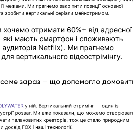
 її межами. Ми прагнемо закріпити позиції основної 
та зробити вертикальні серіали мейнстримом. 
и хочемо отримати 60%+ від адресної
і, які мають смартфон і споживають 
 аудиторія Netflix). Ми прагнемо 
 для вертикального відеострімінгу. 
 саме зараз — що допомогло домовит
OLYWATER
 у ній. Вертикальний стримінг — один із 
дустрії розваг. Ми вже показали, що можемо створюват
лучати талановитих креаторів, тож це стало природним 
 досвід FOX і наші технології. 