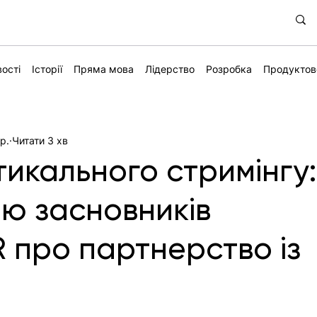
ості
Історії
Пряма мова
Лідерство
Розробка
Продуктов
р.
Читати 3 хв
тикального стримінгу
'ю засновників
про партнерство із