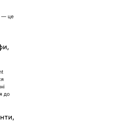
 — це 
 
фи, 
t 
ся 
ні 
я до 
нти, 