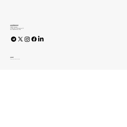
У WhatsApp можуть з'явитися текстові
повідомлення з одноразовим
переглядом
journal@gen.tech
04080, Україна,
м. Київ, вул. Оленівська, 23,​
вул. Кирилівська, 40р
AI Policy
© 2026 High Bar Journal