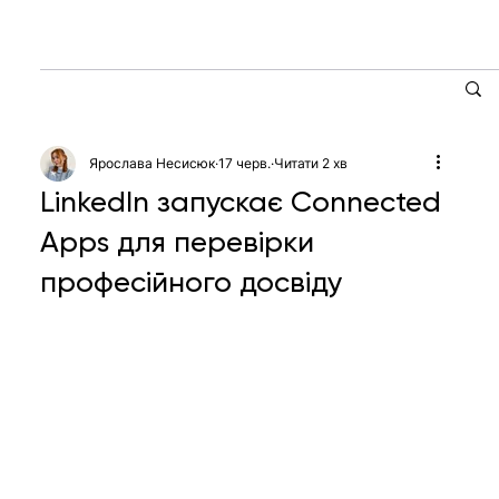
Ярослава Несисюк
17 черв.
Читати 2 хв
LinkedIn запускає Connected
Apps для перевірки
професійного досвіду