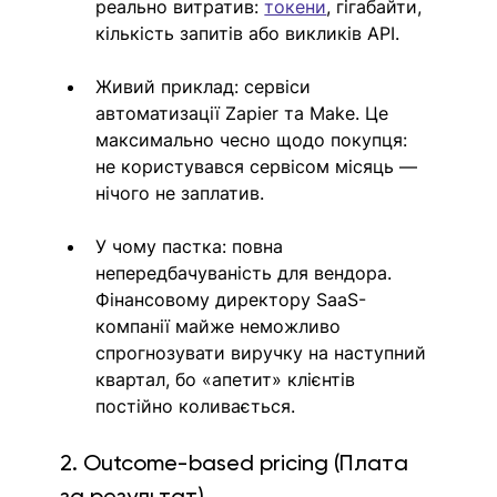
реально витратив: 
токени
, гігабайти, 
кількість запитів або викликів API.
Живий приклад: сервіси 
автоматизації Zapier та Make. Це 
максимально чесно щодо покупця: 
не користувався сервісом місяць — 
нічого не заплатив.
У чому пастка: повна 
непередбачуваність для вендора. 
Фінансовому директору SaaS-
компанії майже неможливо 
спрогнозувати виручку на наступний 
квартал, бо «апетит» клієнтів 
постійно коливається.
2. Outcome-based pricing (Плата 
за результат)