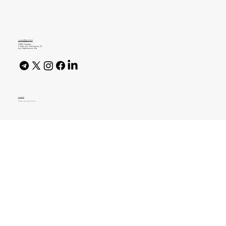
Курс на Бразилію і пошук інвестицій.
Як розвивають робочий простір
Uspacy
journal@gen.tech
04080, Україна,
м. Київ, вул. Оленівська, 23,​
вул. Кирилівська, 40р
AI Policy
© 2026 High Bar Journal