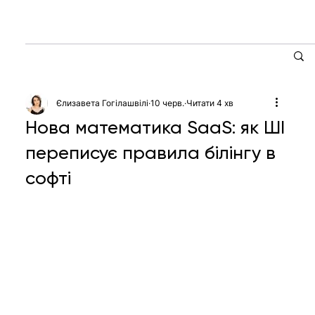
Єлизавета Гогілашвілі
10 черв.
Читати 4 хв
Нова математика SaaS: як ШІ
переписує правила білінгу в
софті