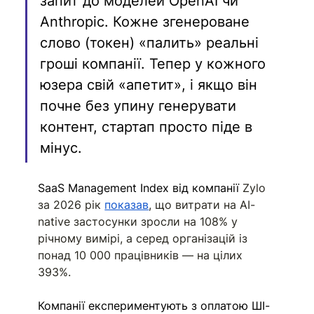
запит до моделей OpenAI чи 
Anthropic. Кожне згенероване 
слово (токен) «палить» реальні 
гроші компанії. Тепер у кожного 
юзера свій «апетит», і якщо він 
почне без упину генерувати 
контент, стартап просто піде в 
мінус.
SaaS Management Index від компанії 
Zylo 
за 2026 рік 
показав
, що витрати на AI-
native застосунки зросли на 108% у 
річному вимірі, а серед організацій із 
понад 10 000 працівників — на цілих 
393%.
Компанії експериментують з оплатою ШІ-