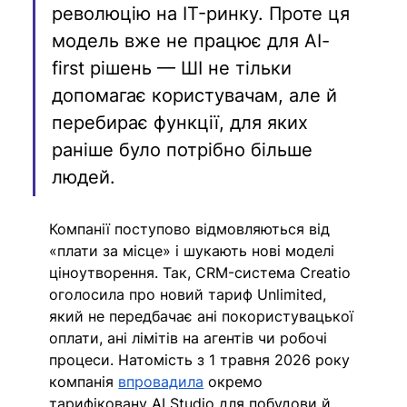
революцію на IT-ринку. Проте ця 
модель вже не працює для AI-
first рішень — ШІ не тільки 
допомагає користувачам, але й 
перебирає функції, для яких 
раніше було потрібно більше 
людей. 
Компанії поступово відмовляються від 
«плати за місце» і шукають нові моделі 
ціноутворення. Так, CRM-система Creatio 
оголосила про новий тариф Unlimited, 
який не передбачає ані покористувацької 
оплати, ані лімітів на агентів чи робочі 
процеси. Натомість з 1 травня 2026 року 
компанія 
впровадила
 окремо 
тарифіковану AI Studio для побудови й 