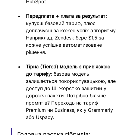
HubSpot.
Передплата + плата за результат:
купуєш базовий тариф, плюс 
доплачуєш за кожен успіх алгоритму. 
Наприклад, Zendesk бере $1,5 за 
кожне успішне автоматизоване 
рішення.
Тірна (Tiered) модель з прив'язкою 
до тарифу: 
базова модель 
залишається покористувацькою, але 
доступ до ШІ жорстко зашитий у 
дорожчі пакети. Потрібно більше 
промптів? Переходь на тариф 
Premium чи Business, як у Grammarly 
або Uspacy.
Головна пастка гібридів: 