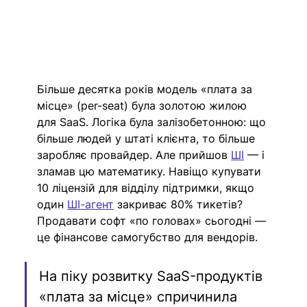
Більше десятка років модель «плата за 
місце» (per-seat) була золотою жилою 
для SaaS. Логіка була залізобетонною: що 
більше людей у штаті клієнта, то більше 
заробляє провайдер. Але прийшов 
ШІ
 — і 
зламав цю математику. Навіщо купувати 
10 ліцензій для відділу підтримки, якщо 
один 
ШІ-агент
 закриває 80% тикетів? 
Продавати софт «по головах» сьогодні — 
це фінансове самогубство для вендорів.
На піку розвитку SaaS-продуктів 
«плата за місце» спричинила 