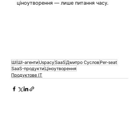
ціноутворення — лише питання часу.
ШІ
ШІ-агенти
Uspacy
SaaS
Дмитро Суслов
Per-seat
SaaS-продукти
Ціноутворення
Продуктове IT