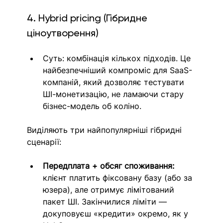
4. Hybrid pricing (Гібридне 
ціноутворення)
Суть: комбінація кількох підходів. Це 
найбезпечніший компроміс для SaaS-
компаній, який дозволяє тестувати 
ШІ-монетизацію, не ламаючи стару 
бізнес-модель об коліно.
Виділяють три найпопулярніші гібридні 
сценарії:
Передплата + обсяг споживання:
клієнт платить фіксовану базу (або за 
юзера), але отримує лімітований 
пакет ШІ. Закінчилися ліміти — 
докуповуєш «кредити» окремо, як у 