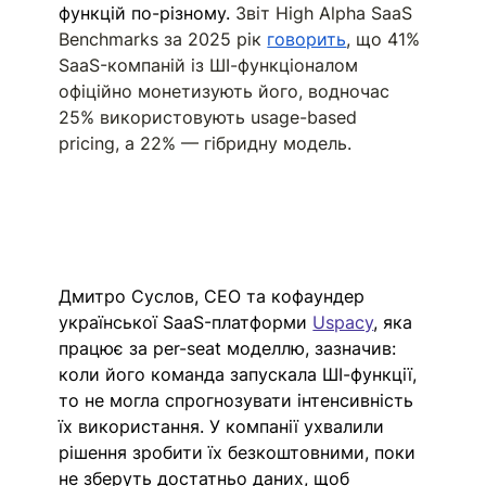
функцій по-різному. 
Звіт High Alpha SaaS 
Benchmarks за 2025 рік 
говорить
, що 41% 
SaaS-компаній із ШІ-функціоналом 
офіційно монетизують його, водночас 
25% використовують usage-based 
pricing, а 22% — гібридну модель. 
Дмитро Суслов, CEO та кофаундер 
української SaaS-платформи 
Uspacy
, яка 
працює за per-seat моделлю, зазначив: 
коли його команда запускала ШІ-функції, 
то не могла спрогнозувати інтенсивність 
їх використання. У компанії ухвалили 
рішення зробити їх безкоштовними, поки 
не зберуть достатньо даних, щоб 