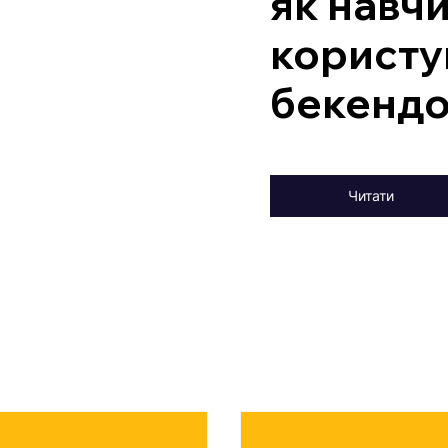
як навч
користу
бекенд
Читати