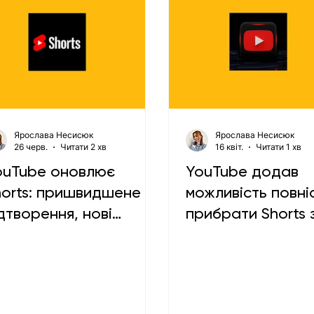
Ярослава Несисюк
Ярослава Несисюк
26 черв.
Читати 2 хв
16 квіт.
Читати 1 хв
ouTube оновлює
YouTube додав
horts: пришвидшене
можливість повні
дтворення, нові
прибрати Shorts з
еакції та режим без
стрічки
нтерфейсу