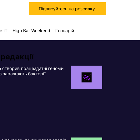
Підписуйтесь на розсилку
е IT
High Bar Weekend
Глосарій
 редакції
 створив працездатні геноми
що заражають бактерії