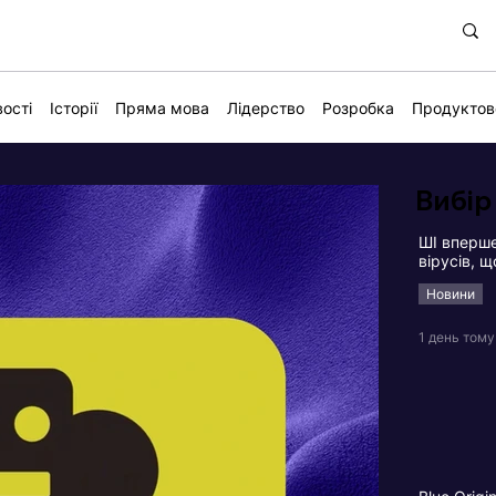
ості
Історії
Пряма мова
Лідерство
Розробка
Продуктов
Вибір
ШІ вперше
вірусів, 
Новини
1 день тому