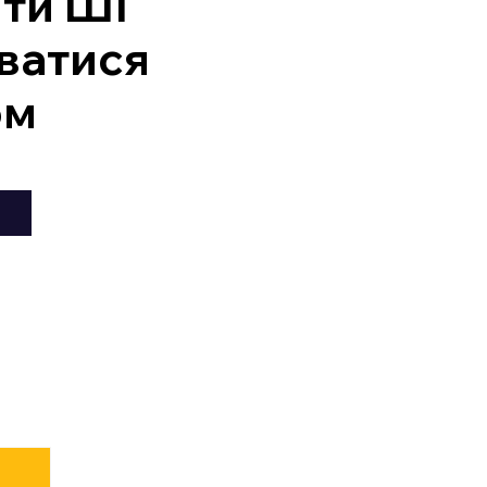
ити ШІ
ватися
ом