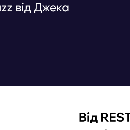
zz від Джека
Від REST