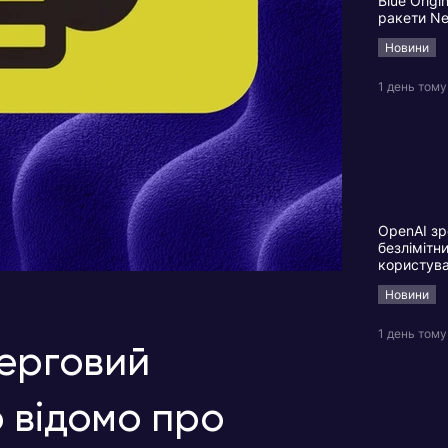
Blue Origi
ракети N
Новини
1 день тому
OpenAI зр
безлімітн
користув
Новини
1 день тому
черговий
 відомо про