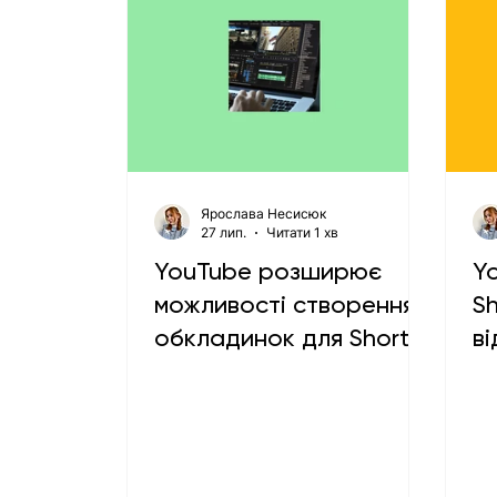
Ярослава Несисюк
27 лип.
Читати 1 хв
YouTube розширює
Y
можливості створення
S
обкладинок для Shorts і
ві
довгих відео
р
і