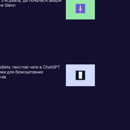
n з’ясувала, де почалася аварія
ew Glenn
обить текстові чати в ChatGPT
ими для безкоштовних
ачів