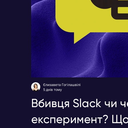
Єлизавета Гогілашвілі
5 днів тому
Вбивця Slack чи 
експеримент? Що