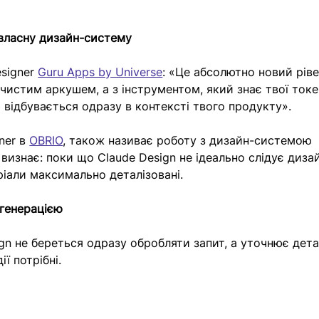
власну дизайн-систему
signer 
Guru Apps by Universe
: «Це абсолютно новий ріве
чистим аркушем, а з інструментом, який знає твої токе
я відбувається одразу в контексті твого продукту». 
er в 
OBRIO
, також називає роботу з дизайн-системою 
 визнає: поки що Claude Design не ідеально слідує диза
еріали максимально деталізовані.
 генерацією
ign не береться одразу обробляти запит, а уточнює детал
ії потрібні.