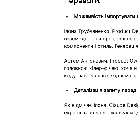
Переваги:
Можливість імпортувати 
Ілона Трубчаненко, Product De
взаємодії — ти працюєш не з 
компоненти і стиль. Генераці
Артем Антоневич, Product Own
головною кілер-фічею, хоча й
коду, навіть якщо вхідні мат
Деталізація запиту перед
Як відмічає Ілона, Claude Des
екрани, стиль і логіка взаємод