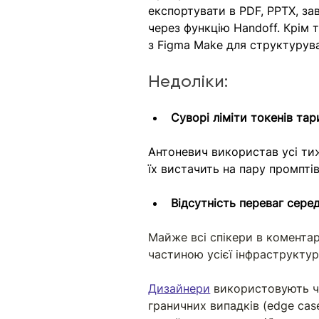
експортувати в PDF, PPTX, за
через функцію Handoff. Крім 
з Figma Make для структурува
Недоліки:
Суворі ліміти токенів тар
Антоневич використав усі тиж
їх вистачить на пару промпті
Відсутність переваг сере
Майже всі спікери в коментар
частиною усієї інфраструктури
Дизайнери
 використовують ч
граничних випадків (edge cas