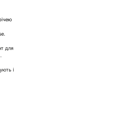
фічею 
se.
нт для 
. 
ують і 