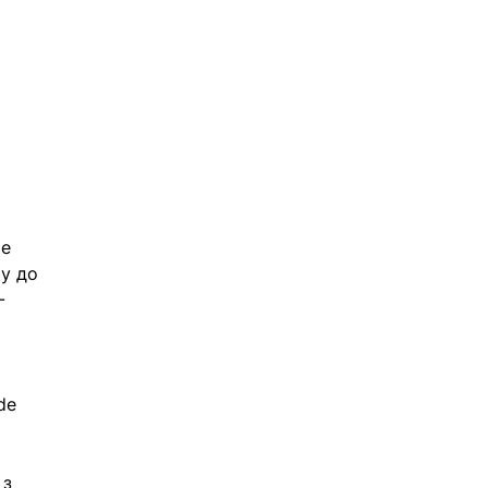
e 
у до 
-
de 
 з 