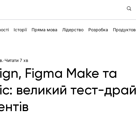
ості
Історії
Пряма мова
Лідерство
Розробка
Продуктов
в.
Читати 7 хв
ign, Figma Make та
c: великий тест-дра
ентів