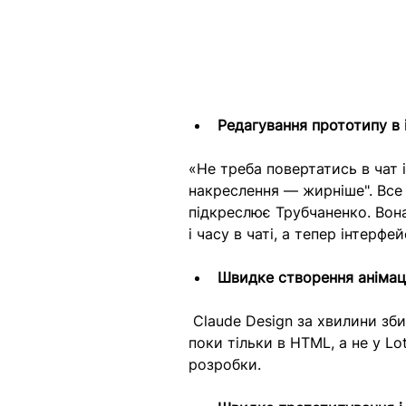
Редагування прототипу в 
«Не треба повертатись в чат і
накреслення — жирніше". Все
підкреслює Трубчаненко. Вона
і часу в чаті, а тепер інтерф
Швидке створення анімац
 Claude Design за хвилини зби
поки тільки в HTML, а не у Lo
розробки.