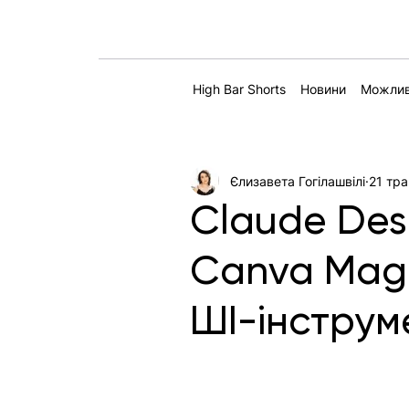
High Bar Shorts
Новини
Можлив
Єлизавета Гогілашвілі
21 тра
Claude Des
Canva Magi
ШІ-інструм