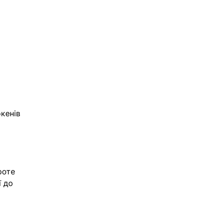
кенів 
роте 
 до 