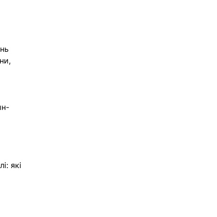
нь 
ни, 
йн-
і: які 