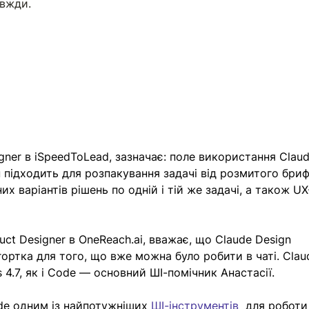
авжди.
gner в iSpeedToLead, зазначає: поле використання Claud
 підходить для розпакування задачі від розмитого бриф
них варіантів рішень по одній і тій же задачі, а також UX
uct Designer в 
OneReach.ai
, вважає, що Claude Design 
ортка для того, що вже можна було робити в чаті. Clau
4.7, як і Code — основний ШІ-помічник Анастасії. 
de одним із найпотужніших 
ШІ-інструментів
  для роботи