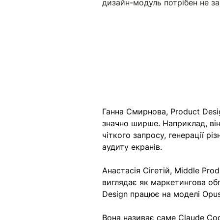
дизайн-модуль потрібен не з
Ганна Смирнова, Product Desi
значно ширше. Наприклад, він
чіткого запросу, генерації різ
аудиту екранів.
Анастасія Сігетій, Middle Prod
виглядає як маркетингова обг
Design працює на моделі Opus 
Вона називає саме Сlaude Co