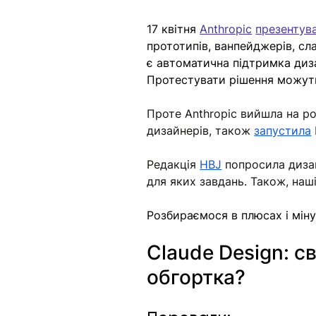
17 квітня 
Anthropic
презентув
прототипів, ванпейджерів, сл
є автоматична підтримка диза
Протестувати рішення можуть 
Проте Anthropic вийшла на ро
дизайнерів, також 
запустила
Редакція 
HBJ
 попросила дизай
для яких завдань. Також, наш
Розбираємося в плюсах і мін
Claude Design: с
обгортка?