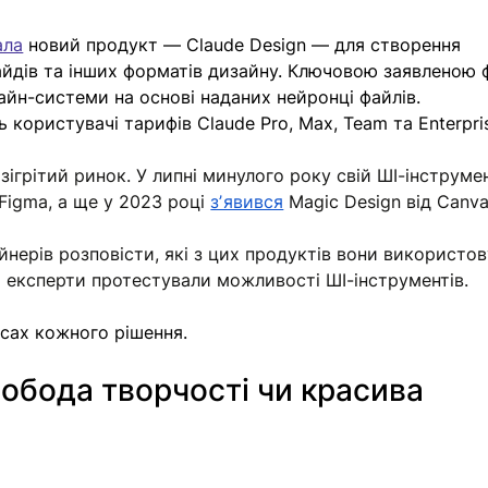
ала
 новий продукт — Claude Design — для створення 
айдів та інших форматів дизайнy. Ключовою заявленою 
йн-системи на основі наданих нейронці файлів. 
користувачі тарифів Claude Pro, Max, Team та Enterpri
зігрітий ринок. У липні минулого року свій ШІ-інструме
 Figma, а ще у 2023 році 
зʼявився
 Magic Design від Canva
нерів розповісти, які з цих продуктів вони використов
і експерти протестували можливості ШІ-інструментів. 
усах кожного рішення.
вобода творчості чи красива 