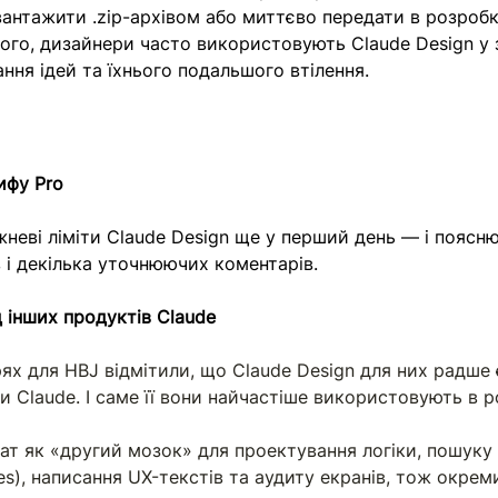
вантажити .zip-архівом або миттєво передати в розробк
того, дизайнери часто використовують Claude Design у з
ння ідей та їхнього подальшого втілення.
ифу Pro
неві ліміти Claude Design ще у перший день — і поясню
в і декілька уточнюючих коментарів. 
д інших продуктів Claude
ях для HBJ відмітили, що Claude Design для них радше 
 Claude. І саме її вони найчастіше використовують в ро
ат як «другий мозок» для проектування логіки, пошуку
es), написання UX-текстів та аудиту екранів, тож окрем