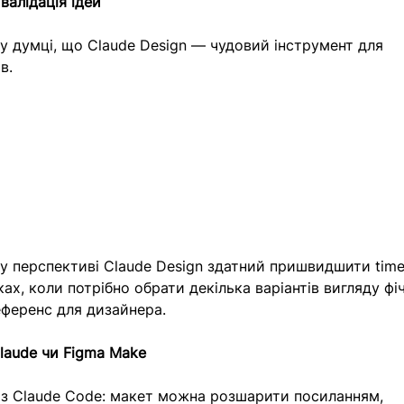
валідація ідей
 у думці, що Claude Design — чудовий інструмент для 
в. 
у перспективі Claude Design здатний пришвидшити time
ах, коли потрібно обрати декілька варіантів вигляду фіч
ференс для дизайнера. 
Claude чи Figma Make
з Claude Code: макет можна розшарити посиланням, 