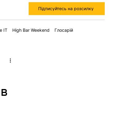
Підписуйтесь на розсилку
е IT
High Bar Weekend
Глосарій
йв