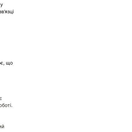
у 
в’язці 
є, що 
є 
боті. 
 
ий 