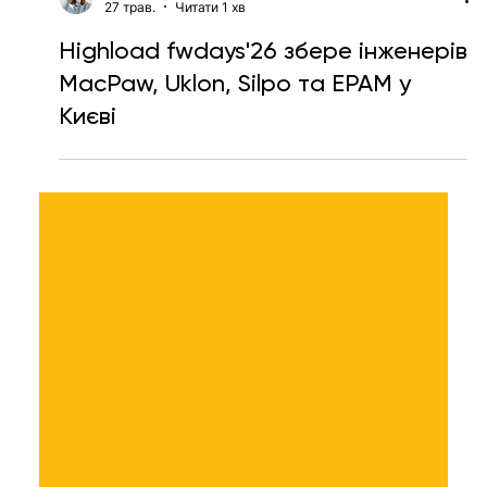
Ярослава Несисюк
27 трав.
Читати 1 хв
Highload fwdays'26 збере інженерів
MacPaw, Uklon, Silpo та EPAM у
Києві