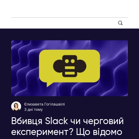
Єлизавета Гогілашвілі
3 дні тому
Вбивця Slack чи черговий
експеримент? Що відомо