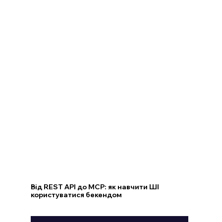
Від REST API до MCP: як навчити ШІ
користуватися бекендом