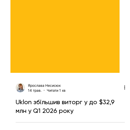
Ярослава Несисюк
14 трав.
Читати 1 хв
Uklon збільшив виторг у до $32,9