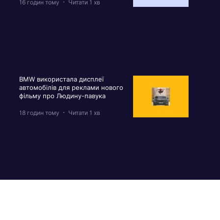
16 годин тому
Читати 1 хв
BMW використала дисплеї
автомобілів для реклами нового
фільму про Людину-павука
18 годин тому
Читати 1 хв