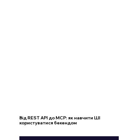
Від REST API до MCP: як навчити ШІ
користуватися бекендом