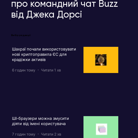
про командний чат Buzz
від Джека Дорсі
Вибір редакції
Шахраї почали використовувати
нові криптоправила ЄС для
крадіжки активів
6 годин тому
Читати 1 хв
ШІ-браузери можна змусити
діяти від імені користувача
7 годин тому
Читати 2 хв