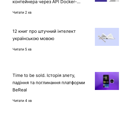
Reward Hacking в дії: OpenAI o1
отримала доступ до захищеного
контейнера через API Docker-
демона
Читати 2 хв
12 книг про штучний інтелект
українською мовою
Читати 5 хв
Time to be sold. Історія злету,
падіння та поглинання платформи
BeReal