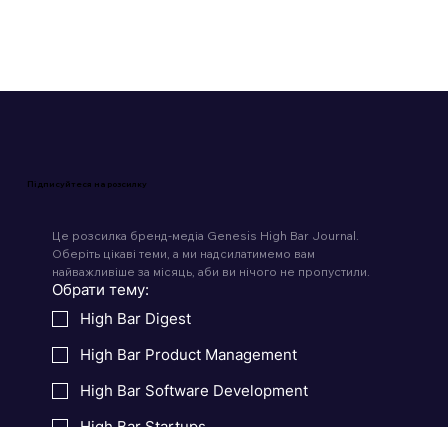
Читати 4 хв
Підписуйтеся на розсилку
Це розсилка бренд-медіа Genesis High Bar Journal. 
Оберіть цікаві теми, а ми надсилатимемо вам 
найважливіше за місяць, аби ви нічого не пропустили.
Обрати тему:
High Bar Digest