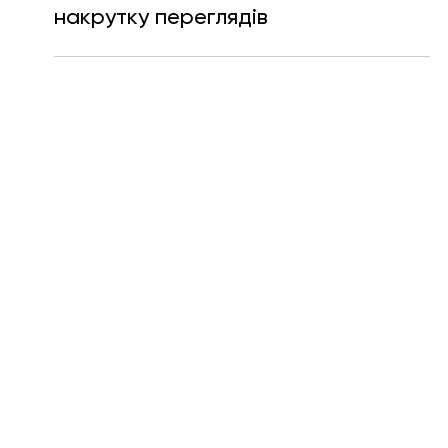
Ярослава Несисюк
8 трав.
Читати 1 хв
Twitch вводить нові покарання за
накрутку переглядів