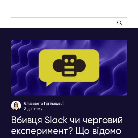
Єлизавета Гогілашвілі
3 дні тому
Вбивця Slack чи черговий
експеримент? Що відомо