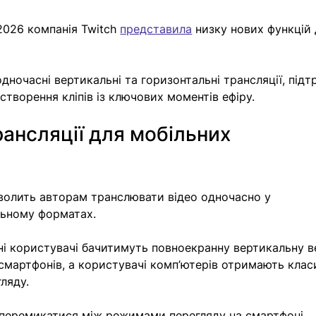
2026 компанія Twitch 
представила
 низку нових функцій 
ночасні вертикальні та горизонтальні трансляції, підт
створення кліпів із ключових моментів ефіру.
рансляції для мобільних 
зволить авторам транслювати відео одночасно у 
льному форматах.
ні користувачі бачитимуть повноекранну вертикальну в
 смартфонів, а користувачі комп’ютерів отримають клас
ляду.
перемикатися між режимами перегляду на смартфоні.