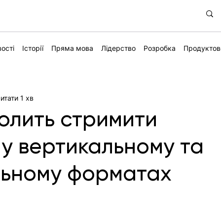
ості
Історії
Пряма мова
Лідерство
Розробка
Продуктов
итати 1 хв
волить стримити
у вертикальному та
льному форматах