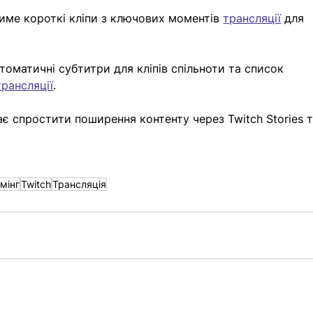
ме короткі кліпи з ключових моментів 
трансляції
 для 
оматичні субтитри для кліпів спільноти та список 
трансляції
.
ає спростити поширення контенту через Twitch Stories та
мінг
Twitch
Трансляція