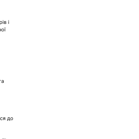
ів і 
ої 
та 
ся до 