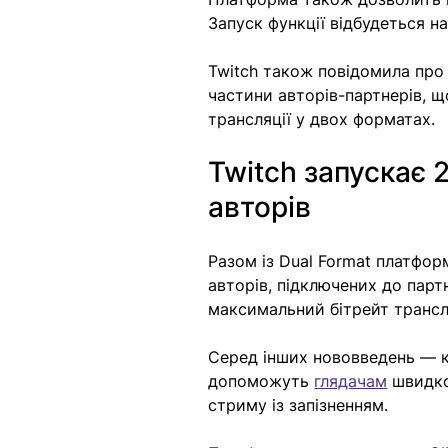
Запуск функції відбудеться н
Twitch також повідомила про 
частини авторів-партнерів, 
трансляції у двох форматах.
Twitch запускає 2
авторів
Разом із Dual Format платфор
авторів, підключених до парт
максимальний бітрейт трансля
Серед інших нововведень — ко
допоможуть 
глядачам
 швидко
стриму із запізненням.