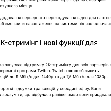
аступного місяця.
додавання серверного перекодування відео для партнер
щоб зменшити навантаження на системи під час одночасн
K-стримінг і нові функції для 
ма запускає підтримку 2K-стримінгу для всіх партнерів 
нерської програми Twitch. Twitch також збільшить 
цій до 9 Мбіт/с для 1440p та до 7,5 Мбіт/с для 1080p.
роткі підсумки трансляцій у середині ефіру. Вони 
 зрозуміти, що відбулося раніше, якщо вони приєднали