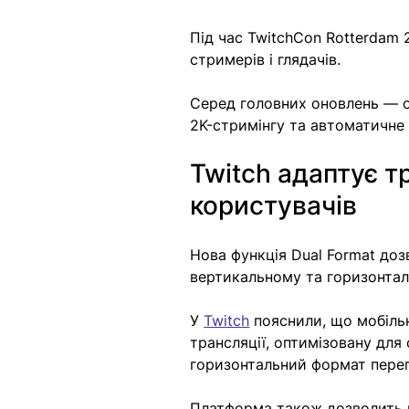
Під час TwitchCon Rotterdam 
стримерів і глядачів. 
Серед головних оновлень — од
2K-стримінгу та автоматичне 
Twitch адаптує т
користувачів
Нова функція Dual Format до
вертикальному та горизонта
У 
Twitch
 пояснили, що мобіль
трансляції, оптимізовану для
горизонтальний формат перег
Платформа також дозволить 