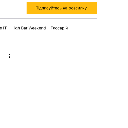
Підписуйтесь на розсилку
е IT
High Bar Weekend
Глосарій