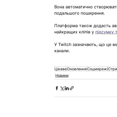
Вона автоматично створювати
подальшого поширення.
Платформа також додасть авт
найкращих кліпів у 
підсумку 
У Twitch зазначають, що це м
канали.
Цікаве
Оновлення
Соцмережі
Стри
Новини