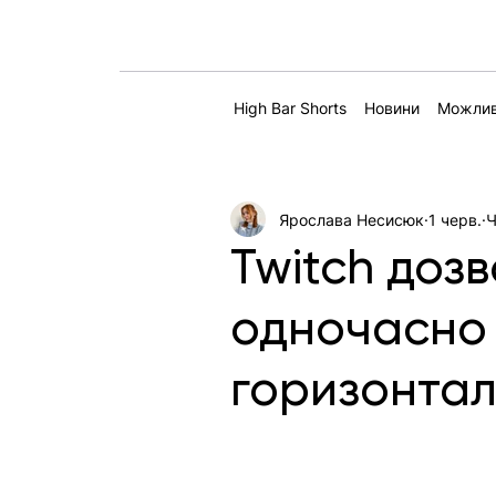
High Bar Shorts
Новини
Можлив
Ярослава Несисюк
1 черв.
Ч
Twitch доз
одночасно 
горизонта