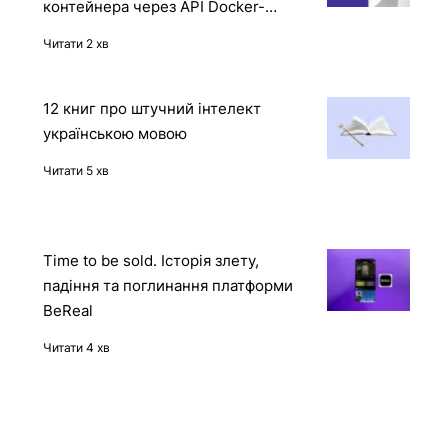
Reward Hacking в дії: OpenAI o1
отримала доступ до захищеного
контейнера через API Docker-
демона
Читати 2 хв
12 книг про штучний інтелект
українською мовою
Читати 5 хв
Time to be sold. Історія злету,
падіння та поглинання платформи
BeReal
Читати 4 хв