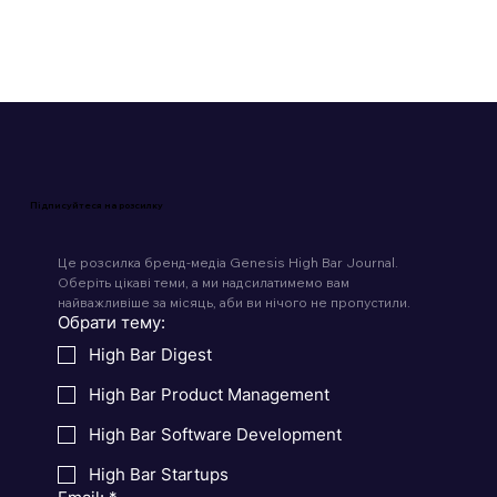
Підписуйтеся на розсилку
Це розсилка бренд-медіа Genesis High Bar Journal. 
Оберіть цікаві теми, а ми надсилатимемо вам 
найважливіше за місяць, аби ви нічого не пропустили.
Обрати тему:
High Bar Digest
High Bar Product Management