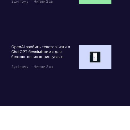
2 дні тому
Читати 2 хв
OpenAI зробить текстові чати в
ChatGPT безлімітними для
безкоштовних користувачів
2 дні тому
Читати 2 хв