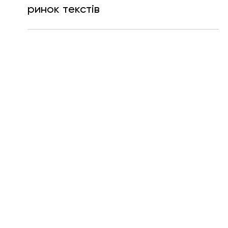
AI-детектори, гуманізатори,
Writing Assistants: як змінюється
ринок текстів