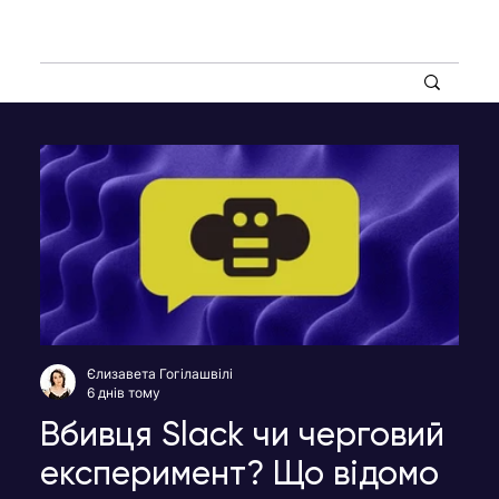
Єлизавета Гогілашвілі
6 днів тому
Вбивця Slack чи черговий
експеримент? Що відомо