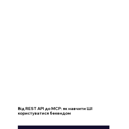
Від REST API до MCP: як навчити ШІ
користуватися бекендом