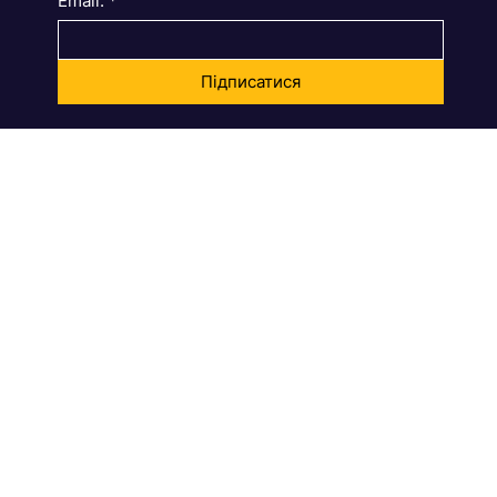
High Bar Software Development
High Bar Startups
Email:
*
Підписатися
Онлайн-видання про технології та продуктове IT