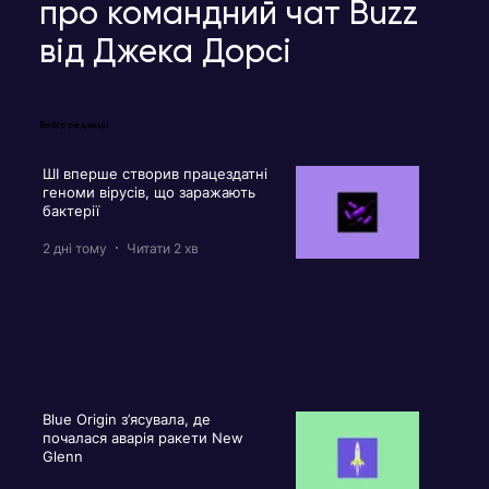
про командний чат Buzz
від Джека Дорсі
Вибір редакції
ШІ вперше створив працездатні
геноми вірусів, що заражають
бактерії
2 дні тому
Читати 2 хв
Blue Origin з’ясувала, де
почалася аварія ракети New
Glenn