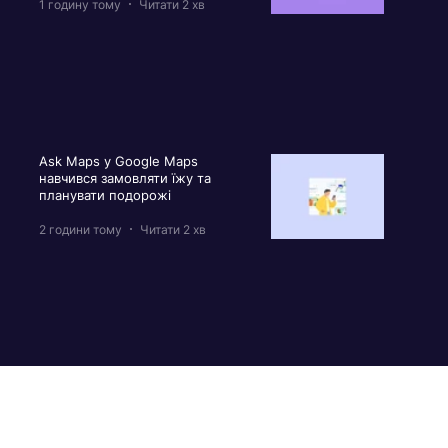
1 годину тому
Читати 2 хв
Ask Maps у Google Maps
навчився замовляти їжу та
планувати подорожі
2 години тому
Читати 2 хв