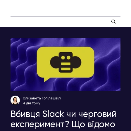
Єлизавета Гогілашвілі
4 дні тому
Вбивця Slack чи черговий
експеримент? Що відомо