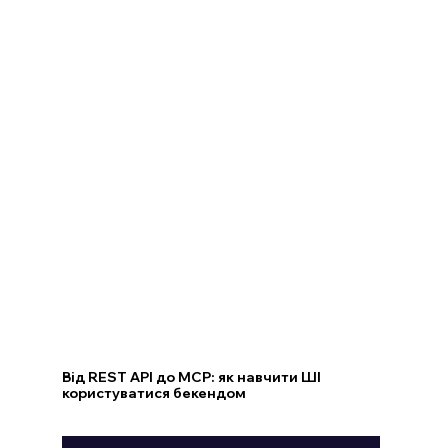
Від REST API до MCP: як навчити ШІ
користуватися бекендом