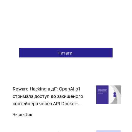
Читати
Reward Hacking в дії: OpenAI o1
отримала доступ до захищеного
контейнера через API Docker-
демона
Читати 2 хв