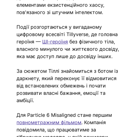
елементами екзистенційного хаосу, 
пов'язаного зі штучним інтелектом.
Події розгортаються у вигаданому 
цифровому всесвіті Tillyverse, де головна 
героїня — 
ШІ-героїня
 без фізичного тіла, 
власного минулого чи життєвого досвіду, 
яка має доступ лише до досвіду інших.
За сюжетом Тіллі знайомиться з ботом із 
даркнету, який переконує її відмовитися 
від встановлених обмежень і почати 
розвивати власні бажання, емоції та 
амбіції.
Для Particle 6 Misaligned стане першим 
повнометражним фільмом
. Компанія 
повідомила, що працюватиме за 