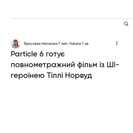
Ярослава Несисюк
7 лип.
Читати 1 хв
Particle 6 готує
повнометражний фільм із ШІ-
героїнею Тіллі Норвуд