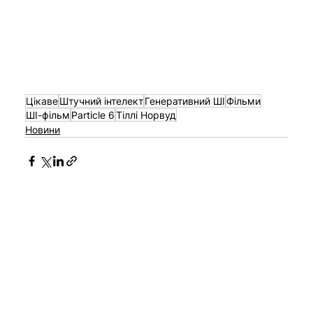
Цікаве
Штучний інтелект
Генеративний ШІ
Фільми
ШІ-фільм
Particle 6
Тіллі Норвуд
Новини