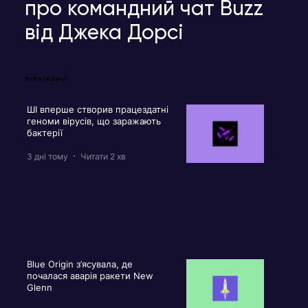
про командний чат Buzz
від Джека Дорсі
Вибір редакції
ШІ вперше створив працездатні
геноми вірусів, що заражають
бактерії
3 дні тому
Читати 2 хв
Blue Origin з’ясувала, де
почалася аварія ракети New
Glenn