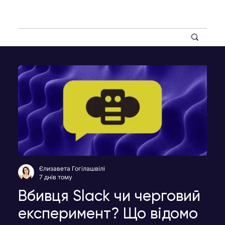
Єлизавета Гогілашвілі
7 днів тому
Вбивця Slack чи черговий
експеримент? Що відомо