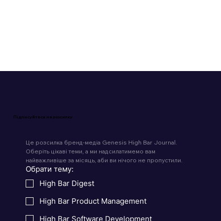
Читати 4 хв
Підписуйтеся на розсилку
Це розсилка бренд-медіа Genesis High Bar Journal. 
Оберіть цікаві теми, а ми надсилатимемо вам 
найважливіше за місяць, аби ви нічого не пропустили.
Обрати тему:
High Bar Digest