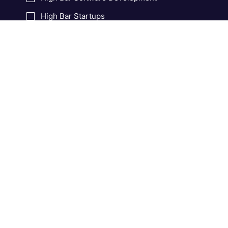
High Bar Product Management
High Bar Software Development
High Bar Startups
Email:
*
Підписатися
Онлайн-видання про технології та продуктове IT