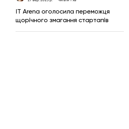
Тетяна Кучер
27 вер. 2025 р.
Читати 1 хв
IT Arena оголосила переможця
щорічного змагання стартапів