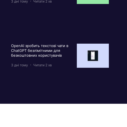
3 дні тому
Читати 2 хв
OpenAI зробить текстові чати в
ChatGPT безлімітними для
безкоштовних користувачів
3 дні тому
Читати 2 хв