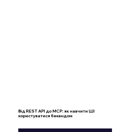
Від REST API до MCP: як навчити ШІ
користуватися бекендом