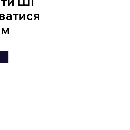
ити ШІ
ватися
ом