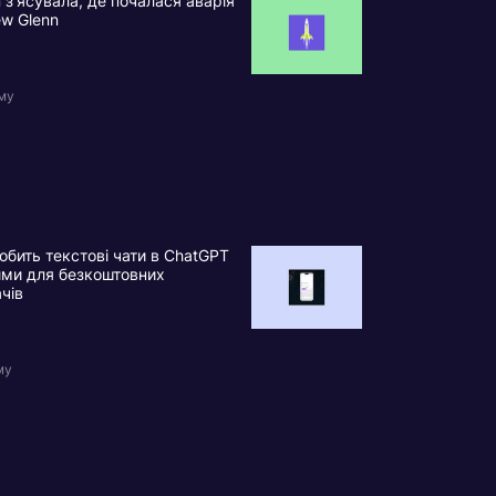
n з’ясувала, де почалася аварія
ew Glenn
ому
обить текстові чати в ChatGPT
ими для безкоштовних
ачів
му