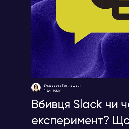
Єлизавета Гогілашвілі
4 дні тому
Вбивця Slack чи 
експеримент? Що