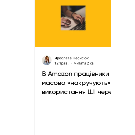
Ярослава Несисюк
12 трав.
Читати 2 хв
В Amazon працівники
масово «накручують»
використання ШІ через
внутрішні рейтинги