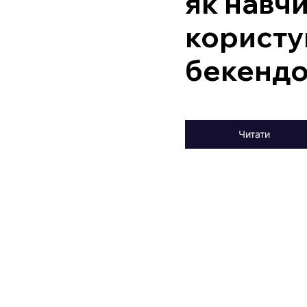
як навч
користу
бекенд
Читати