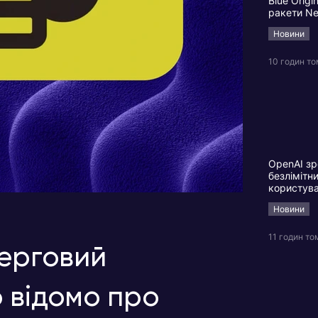
Blue Origi
ракети N
Новини
10 годин т
OpenAI зр
безлімітн
користув
Новини
11 годин то
черговий
 відомо про