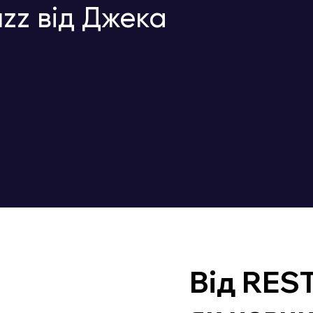
zz від Джека
Від REST