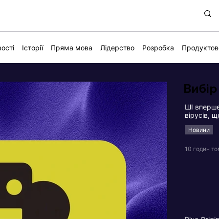
ості
Історії
Пряма мова
Лідерство
Розробка
Продуктов
Вибір
ШІ вперше
вірусів, 
Новини
10 годин т