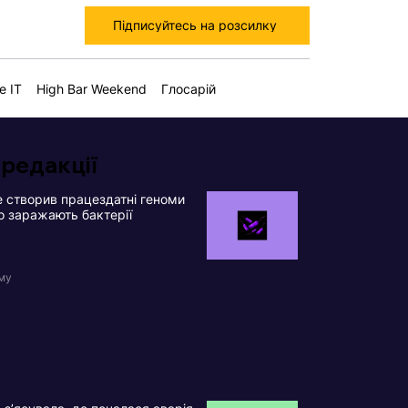
Підписуйтесь на розсилку
е IT
High Bar Weekend
Глосарій
 редакції
 створив працездатні геноми
що заражають бактерії
ому