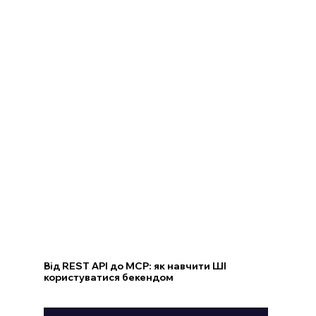
Від REST API до MCP: як навчити ШІ
користуватися бекендом