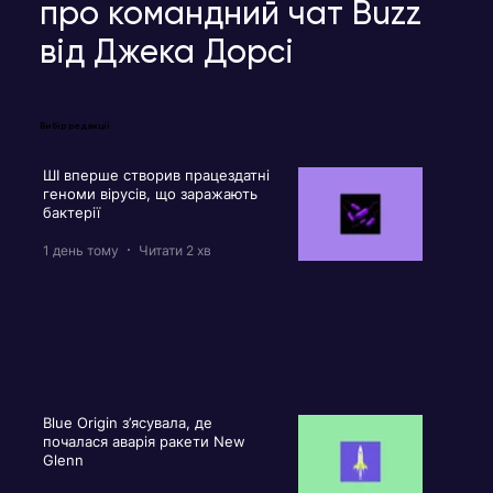
про командний чат Buzz
від Джека Дорсі
Вибір редакції
ШІ вперше створив працездатні
геноми вірусів, що заражають
бактерії
1 день тому
Читати 2 хв
Blue Origin з’ясувала, де
почалася аварія ракети New
Glenn