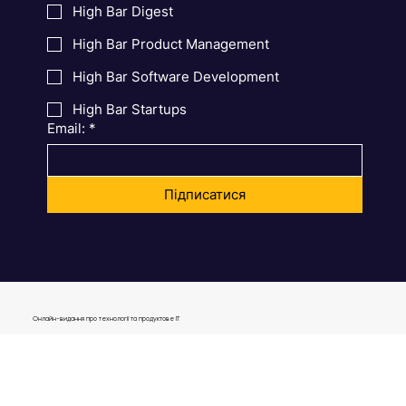
найважливіше за місяць, аби ви нічого не пропустили.
Обрати тему:
High Bar Digest
High Bar Product Management
High Bar Software Development
High Bar Startups
Email:
*
Підписатися
Онлайн-видання про технології та продуктове IT