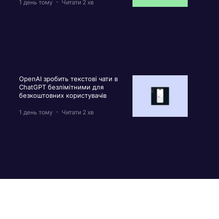
1 день тому
Читати 2 хв
OpenAI зробить текстові чати в
ChatGPT безлімітними для
безкоштовних користувачів
1 день тому
Читати 2 хв