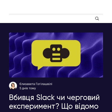
Єлизавета Гогілашвілі
5 днів тому
Вбивця Slack чи черговий
експеримент? Що відомо