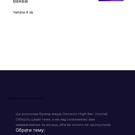
падіння та поглинання платформи
BeReal
Читати 4 хв
Підписуйтеся на розсилку
Це розсилка бренд-медіа Genesis High Bar Journal. 
Оберіть цікаві теми, а ми надсилатимемо вам 