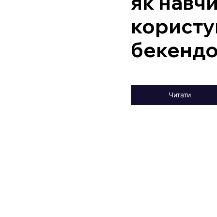
як навч
користу
бекенд
Читати