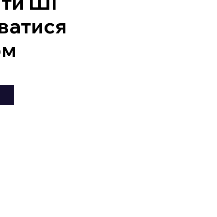
ити ШІ
ватися
ом