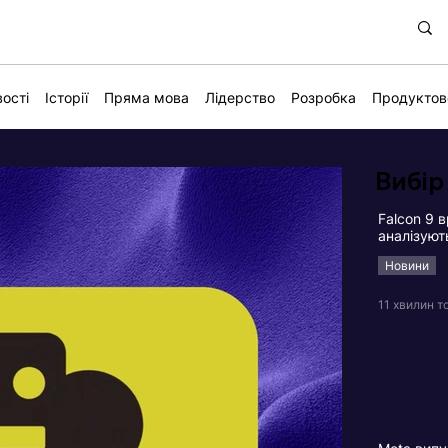
ості
Історії
Пряма мова
Лідерство
Розробка
Продуктов
Вибір
Falcon 9 в
аналізуют
Новини
11 хвилин т