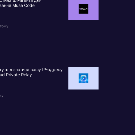
стила ШІ-агента для
вання Muse Code
 тому
уть дізнатися вашу IP-адресу
ud Private Relay
му