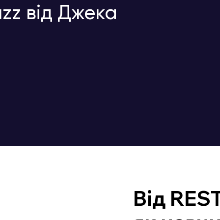
zz від Джека
Від REST