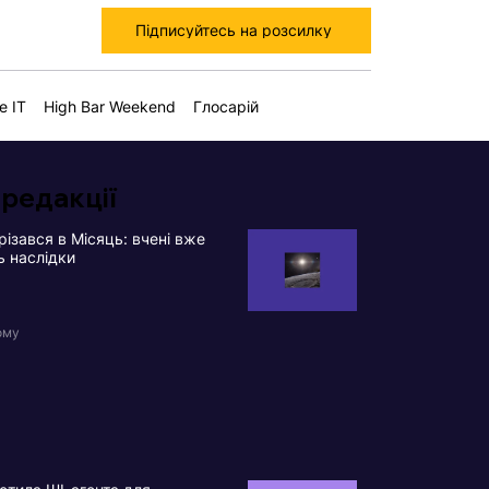
Підписуйтесь на розсилку
е IT
High Bar Weekend
Глосарій
 редакції
різався в Місяць: вчені вже
ь наслідки
ому