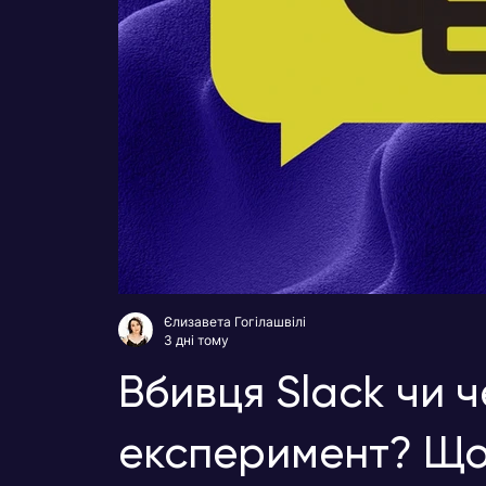
Єлизавета Гогілашвілі
3 дні тому
Вбивця Slack чи 
експеримент? Що