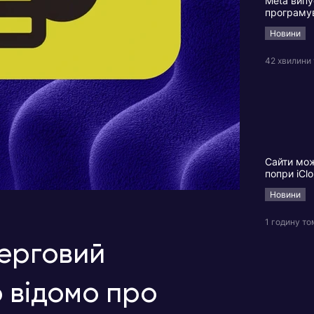
Meta випу
програму
Новини
42 хвилини
Сайти мож
попри iClo
Новини
1 годину то
черговий
 відомо про