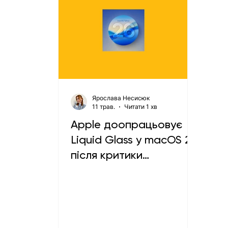
Ярослава Несисюк
11 трав.
Читати 1 хв
Apple доопрацьовує
Liquid Glass у macOS 27
після критики
користувачів