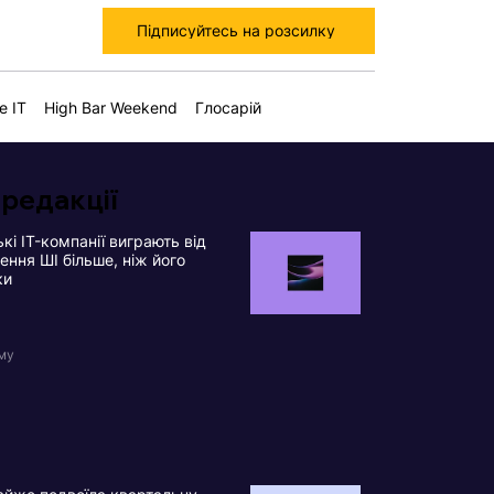
Підписуйтесь на розсилку
е IT
High Bar Weekend
Глосарій
 редакції
кі IT-компанії виграють від
ння ШІ більше, ніж його
ки
ому