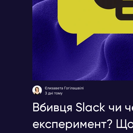
Єлизавета Гогілашвілі
3 дні тому
Вбивця Slack чи 
експеримент? Що