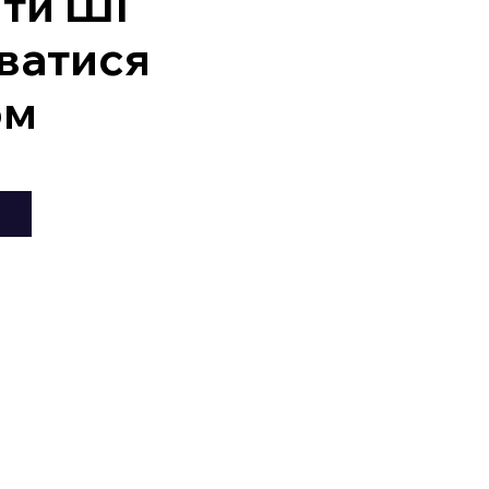
ити ШІ
ватися
ом