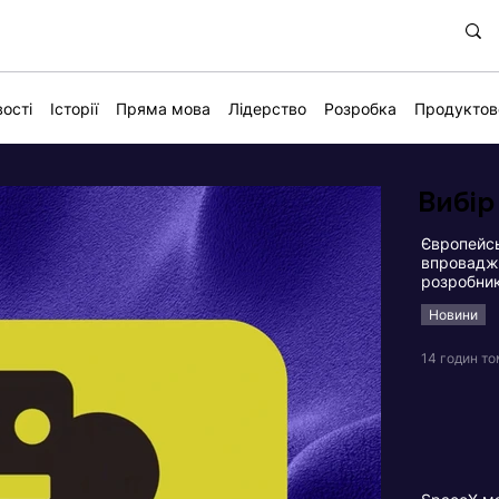
ості
Історії
Пряма мова
Лідерство
Розробка
Продуктов
Вибір
Європейсь
впровадже
розробни
Новини
14 годин т