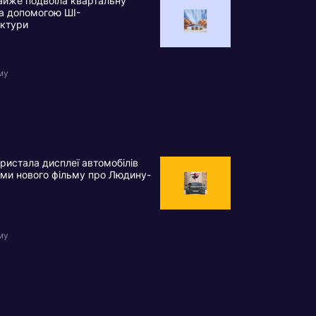
айже подвоїла квартальну
а допомогою ШІ-
уктури
му
истала дисплеї автомобілів
ми нового фільму про Людину-
му