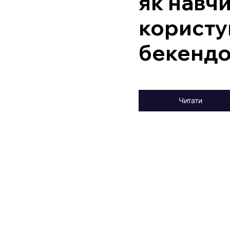
як навч
користу
бекенд
Читати