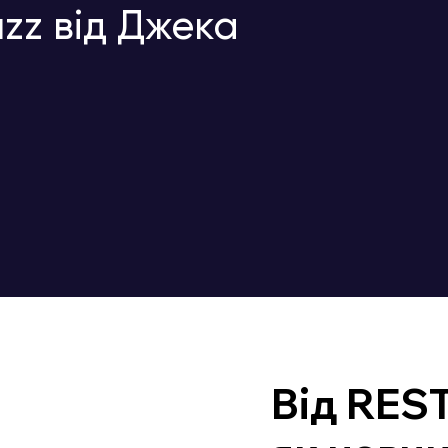
zz від Джека
Від REST