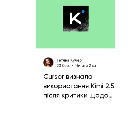
Тетяна Кучер
23 бер.
Читати 2 хв
Cursor визнала
використання Kimi 2.5
після критики щодо
походження Composer
2