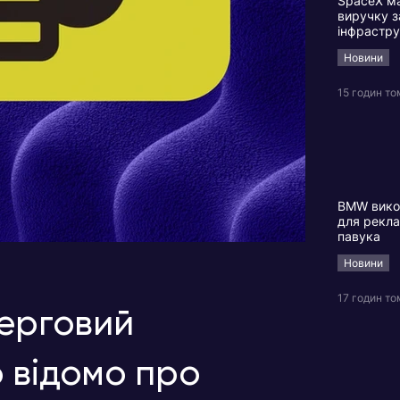
SpaceX м
виручку з
інфрастр
Новини
15 годин то
BMW викор
для рекла
павука
Новини
17 годин то
черговий
 відомо про