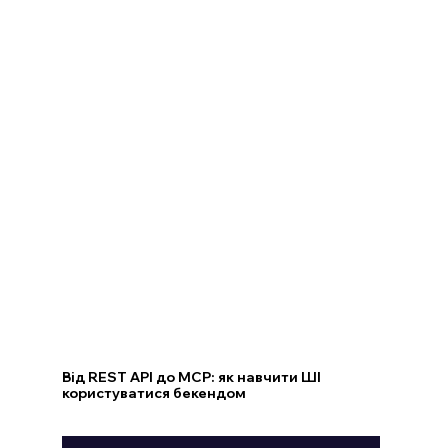
Від REST API до MCP: як навчити ШІ
користуватися бекендом