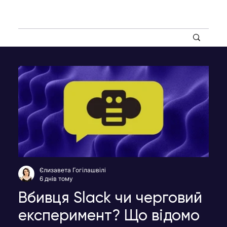
Єлизавета Гогілашвілі
6 днів тому
Вбивця Slack чи черговий
експеримент? Що відомо