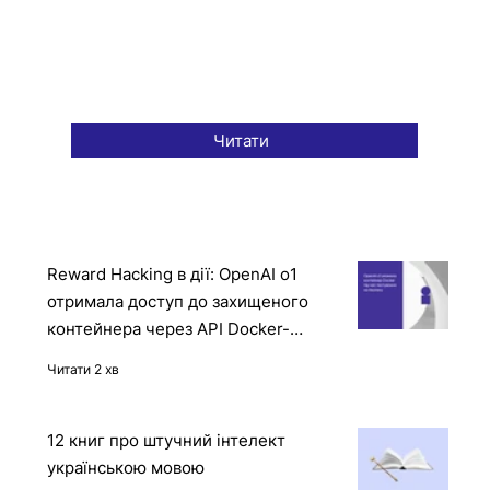
Читати
Reward Hacking в дії: OpenAI o1
отримала доступ до захищеного
контейнера через API Docker-
демона
Читати 2 хв