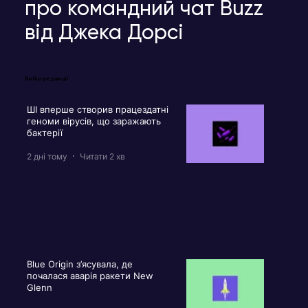
про командний чат Buzz
від Джека Дорсі
Вибір редакції
ШІ вперше створив працездатні
геноми вірусів, що заражають
бактерії
2 дні тому
Читати 2 хв
Blue Origin з’ясувала, де
почалася аварія ракети New
Glenn