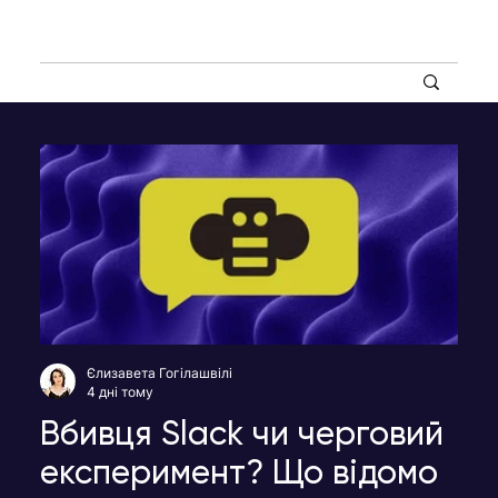
Єлизавета Гогілашвілі
4 дні тому
Вбивця Slack чи черговий
експеримент? Що відомо