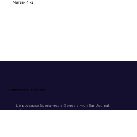
Time to be sold. Історія злету,
падіння та поглинання платформи
BeReal
Читати 4 хв
Підписуйтеся на розсилку