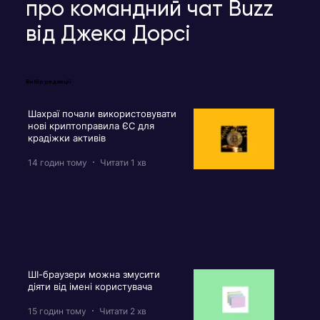
про командний чат Buzz
від Джека Дорсі
Вибір редакції
Шахраї почали використовувати
нові криптоправила ЄС для
крадіжки активів
14 годин тому
Читати 1 хв
ШІ-браузери можна змусити
діяти від імені користувача
15 годин тому
Читати 2 хв