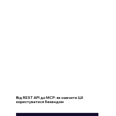
Від REST API до MCP: як навчити ШІ
користуватися бекендом