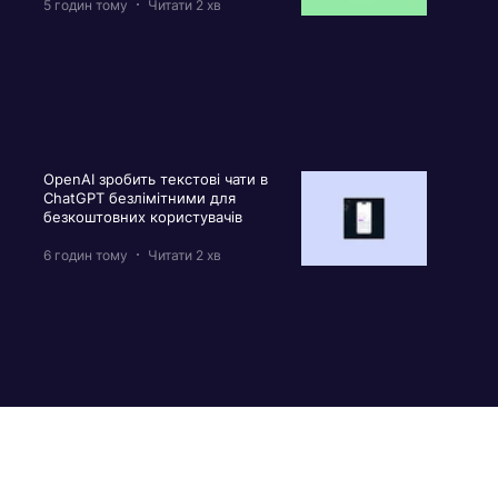
5 годин тому
Читати 2 хв
OpenAI зробить текстові чати в
ChatGPT безлімітними для
безкоштовних користувачів
6 годин тому
Читати 2 хв