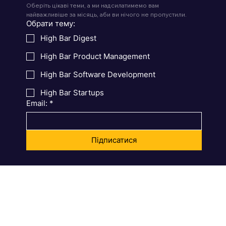
Підписуйтеся на розсилку
Це розсилка бренд-медіа Genesis High Bar Journal. 
Оберіть цікаві теми, а ми надсилатимемо вам 
найважливіше за місяць, аби ви нічого не пропустили.
Обрати тему:
High Bar Digest
High Bar Product Management
High Bar Software Development
High Bar Startups
Email:
*
Підписатися