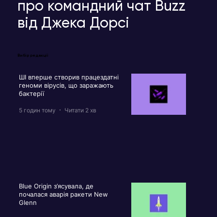
про командний чат Buzz
від Джека Дорсі
Вибір редакції
ШІ вперше створив працездатні
геноми вірусів, що заражають
бактерії
5 годин тому
Читати 2 хв
Blue Origin з’ясувала, де
почалася аварія ракети New
Glenn