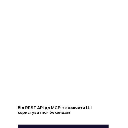
Від REST API до MCP: як навчити ШІ
користуватися бекендом