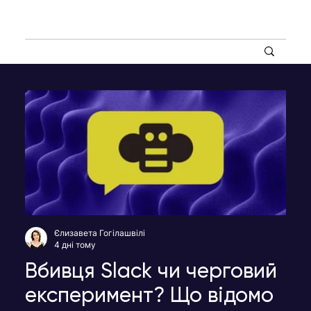
Єлизавета Гогілашвілі
4 дні тому
Вбивця Slack чи черговий
експеримент? Що відомо