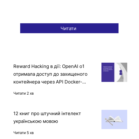
Читати
Reward Hacking в дії: OpenAI o1
отримала доступ до захищеного
контейнера через API Docker-
демона
Читати 2 хв