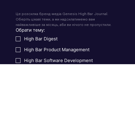
Підписуйтеся на розсилку
Це розсилка бренд-медіа Genesis High Bar Journal. 
Оберіть цікаві теми, а ми надсилатимемо вам 
найважливіше за місяць, аби ви нічого не пропустили.
Обрати тему:
High Bar Digest
High Bar Product Management
High Bar Software Development
High Bar Startups
Email:
*
Підписатися