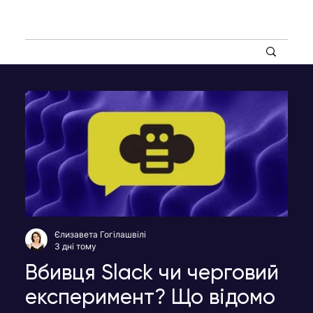
Єлизавета Гогілашвілі
3 дні тому
Вбивця Slack чи черговий
експеримент? Що відомо