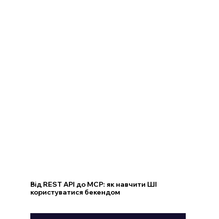
Від REST API до MCP: як навчити ШІ
користуватися бекендом