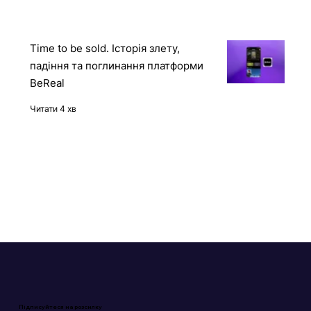
12 книг про штучний інтелект
українською мовою
Читати 5 хв
Time to be sold. Історія злету,
падіння та поглинання платформи
BeReal
Читати 4 хв