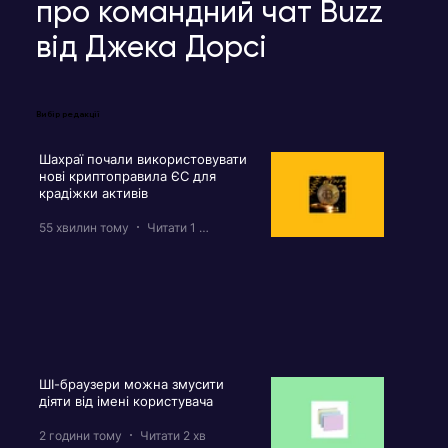
про командний чат Buzz
від Джека Дорсі
Вибір редакції
Шахраї почали використовувати
нові криптоправила ЄС для
крадіжки активів
55 хвилин тому
Читати 1 хв
ШІ-браузери можна змусити
діяти від імені користувача
2 години тому
Читати 2 хв