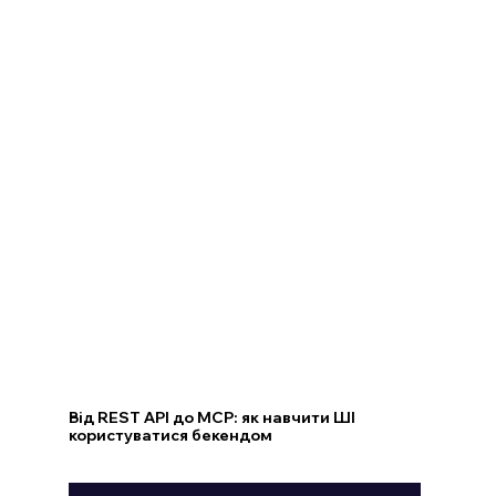
Від REST API до MCP: як навчити ШІ
користуватися бекендом