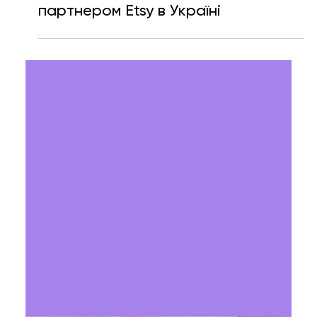
Ярослава Несисюк
29 черв.
Читати 1 хв
«Укрпошта» стала офіційним
партнером Etsy в Україні