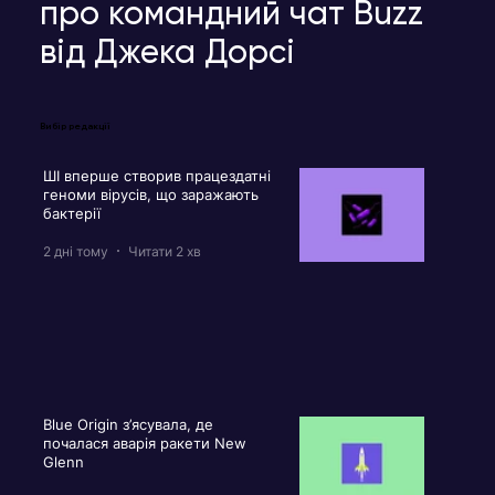
про командний чат Buzz
від Джека Дорсі
Вибір редакції
ШІ вперше створив працездатні
геноми вірусів, що заражають
бактерії
2 дні тому
Читати 2 хв
Blue Origin з’ясувала, де
почалася аварія ракети New
Glenn