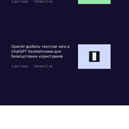
2 дні тому
Читати 2 хв
OpenAI зробить текстові чати в
ChatGPT безлімітними для
безкоштовних користувачів
2 дні тому
Читати 2 хв