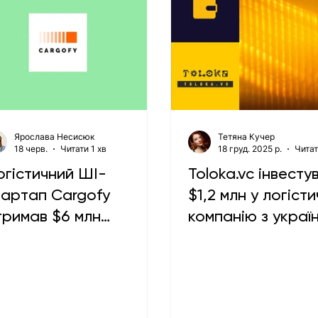
Ярослава Несисюк
Тетяна Кучер
18 черв.
Читати 1 хв
18 груд. 2025 р.
Читат
огістичний ШІ-
Toloka.vc інвесту
тартап Cargofy
$1,2 млн у логіст
тримав $6 млн
компанію з украї
нвестицій
корінням