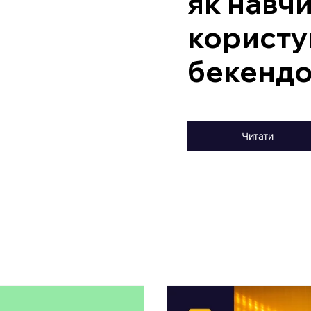
як навч
користу
бекенд
Читати