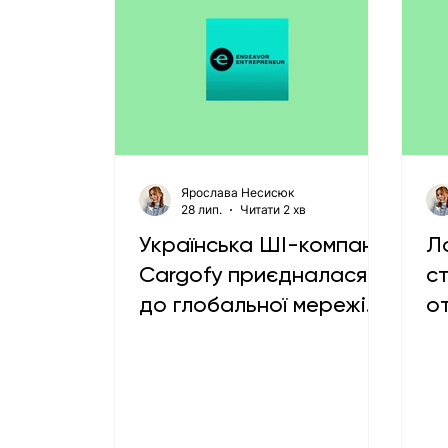
Ярослава Несисюк
28 лип.
Читати 2 хв
Українська ШІ-компанія
Л
Cargofy приєдналася
с
до глобальної мережі
о
Endeavor
і