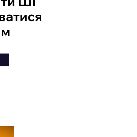
ити ШІ
ватися
ом