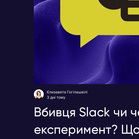
Єлизавета Гогілашвілі
3 дні тому
Вбивця Slack чи 
експеримент? Що