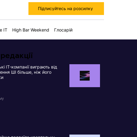
Підписуйтесь на розсилку
е IT
High Bar Weekend
Глосарій
 редакції
кі IT-компанії виграють від
ння ШІ більше, ніж його
ки
ому