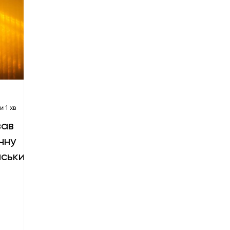
и 1 хв
вав
ичну
нським