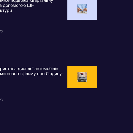
айже подвоїла квартальну
а допомогою ШІ-
уктури
му
истала дисплеї автомобілів
ми нового фільму про Людину-
му