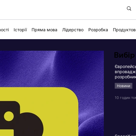
ості
Історії
Пряма мова
Лідерство
Розробка
Продуктов
Вибір
Європейсь
впровадже
розробни
Новини
10 годин т