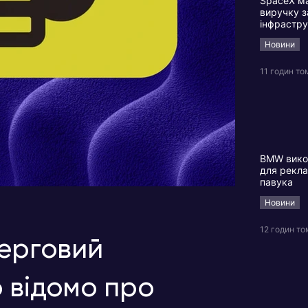
SpaceX м
виручку з
інфрастр
Новини
11 годин то
BMW викор
для рекла
павука
Новини
12 годин то
черговий
 відомо про