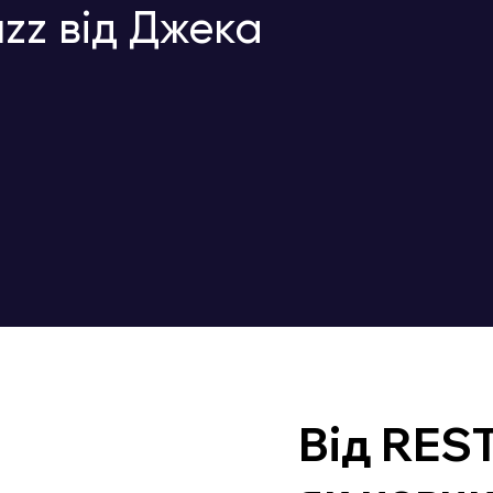
zz від Джека
Від REST