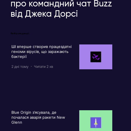
про командний чат Buzz
від Джека Дорсі
Вибір редакції
ШІ вперше створив працездатні
геноми вірусів, що заражають
бактерії
2 дні тому
Читати 2 хв
Blue Origin з’ясувала, де
почалася аварія ракети New
Glenn