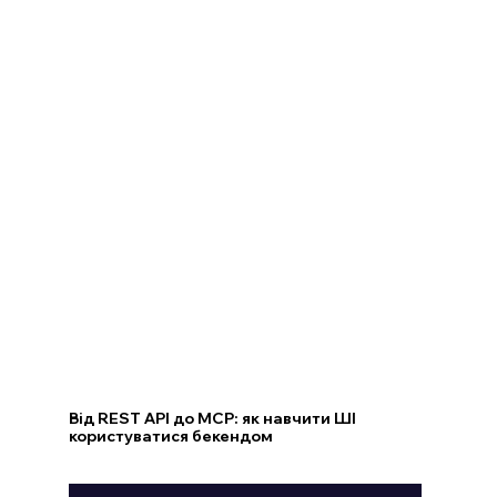
Від REST API до MCP: як навчити ШІ
користуватися бекендом