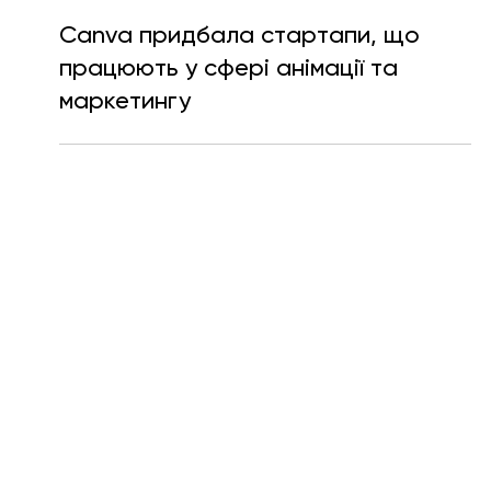
Катерина Мещерякова
24 лют.
Читати 2 хв
Canva придбала стартапи, що
працюють у сфері анімації та
маркетингу