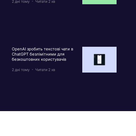
2 дні тому
Читати 2 хв
OpenAI зробить текстові чати в
ChatGPT безлімітними для
безкоштовних користувачів
2 дні тому
Читати 2 хв