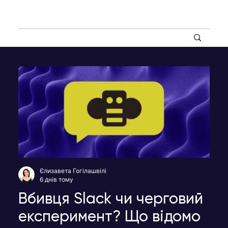
Єлизавета Гогілашвілі
6 днів тому
Вбивця Slack чи черговий
експеримент? Що відомо