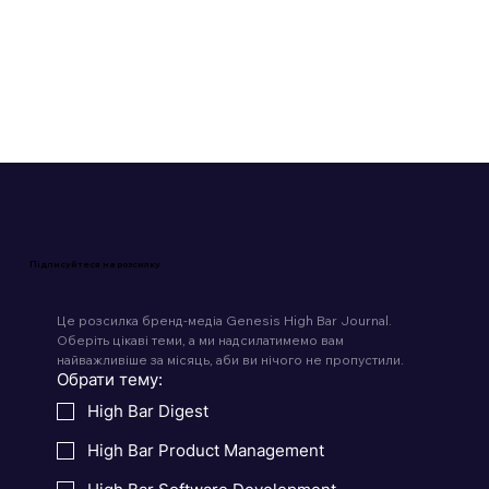
Підписуйтеся на розсилку
Це розсилка бренд-медіа Genesis High Bar Journal. 
Оберіть цікаві теми, а ми надсилатимемо вам 
найважливіше за місяць, аби ви нічого не пропустили.
Обрати тему:
High Bar Digest