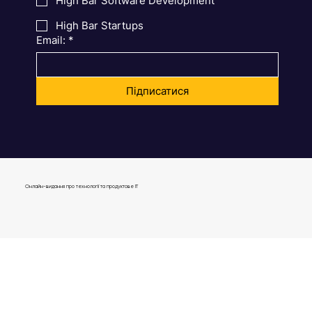
High Bar Product Management
High Bar Software Development
High Bar Startups
Email:
*
Підписатися
Онлайн-видання про технології та продуктове IT