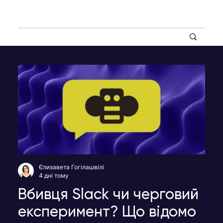
Єлизавета Гогілашвілі
4 дні тому
Вбивця Slack чи черговий
експеримент? Що відомо