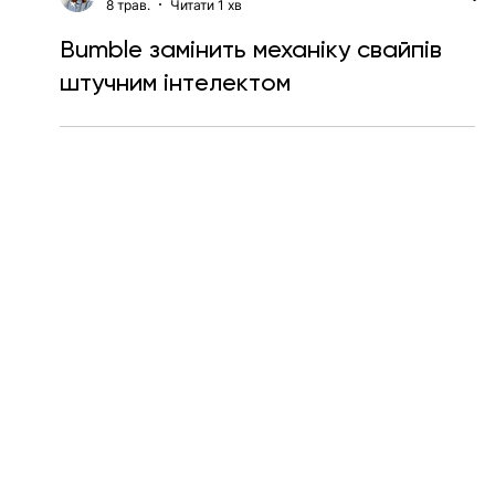
Ярослава Несисюк
8 трав.
Читати 1 хв
Bumble замінить механіку свайпів
штучним інтелектом