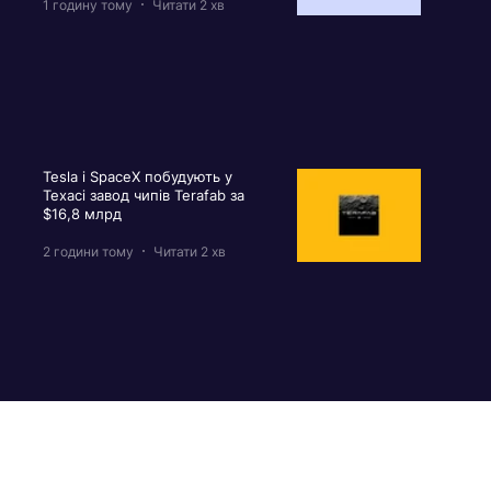
1 годину тому
Читати 2 хв
Tesla і SpaceX побудують у
Техасі завод чипів Terafab за
$16,8 млрд
2 години тому
Читати 2 хв