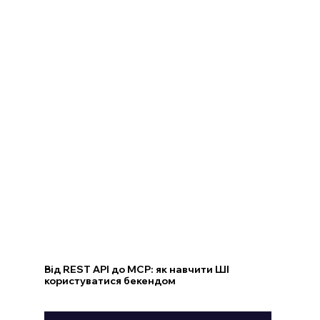
Від REST API до MCP: як навчити ШІ
користуватися бекендом