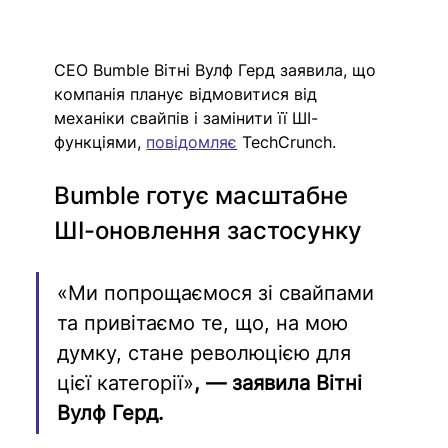
CEO Bumble Вітні Вулф Герд заявила, що 
компанія планує відмовитися від 
механіки свайпів і замінити її ШІ-
функціями, 
повідомляє
 TechCrunch.
Bumble готує масштабне 
ШІ-оновлення застосунку
«Ми попрощаємося зі свайпами 
та привітаємо те, що, на мою 
думку, стане революцією для 
цієї категорії»
, — заявила Вітні 
Ву
л
ф Герд.