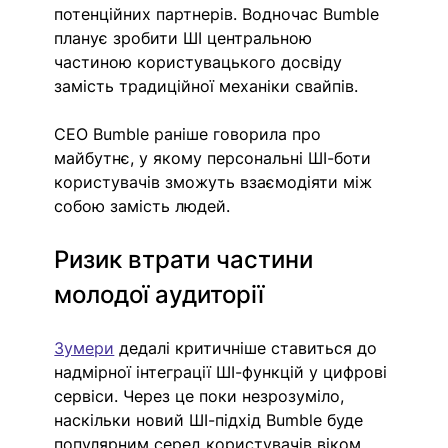
потенційних партнерів. Водночас Bumble 
планує зробити ШІ центральною 
частиною користувацького досвіду 
замість традиційної механіки свайпів.
CEO Bumble раніше говорила про 
майбутнє, у якому персональні ШІ-боти 
користувачів зможуть взаємодіяти між 
собою замість людей.
Ризик втрати частини 
молодої аудиторії
Зумери
 дедалі критичніше ставиться до 
надмірної інтеграції ШІ-функцій у цифрові 
сервіси. Через це поки незрозуміло, 
наскільки новий ШІ-підхід Bumble буде 
популярним серед користувачів віком 