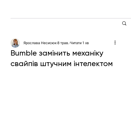
Ярослава Несисюк
8 трав.
Читати 1 хв
Bumble замінить механіку
свайпів штучним інтелектом