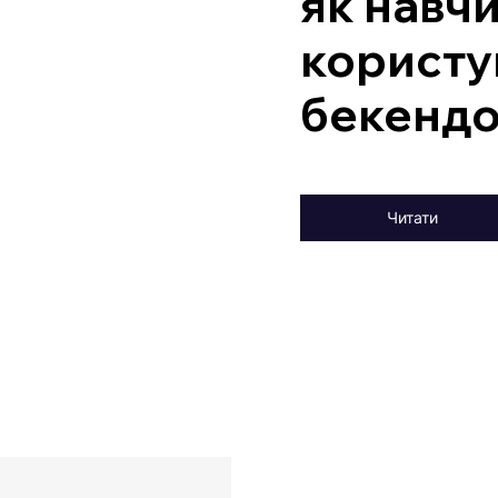
як навч
користу
бекенд
Читати