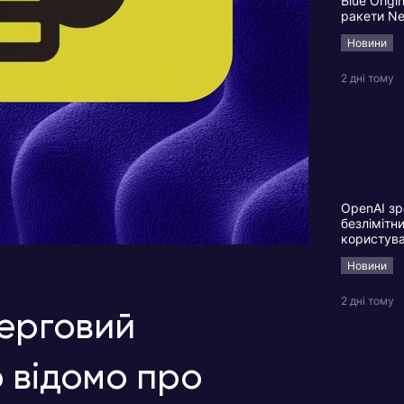
Blue Origi
ракети N
Новини
2 дні тому
OpenAI зр
безлімітн
користув
Новини
2 дні тому
черговий
 відомо про