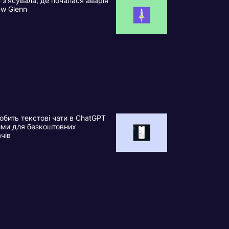
n з’ясувала, де почалася аварія
ew Glenn
обить текстові чати в ChatGPT
ими для безкоштовних
ачів