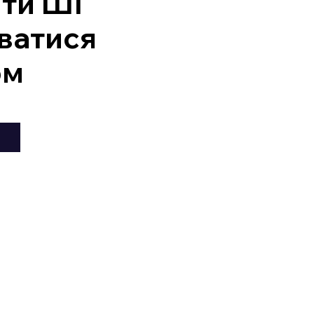
ити ШІ
ватися
ом