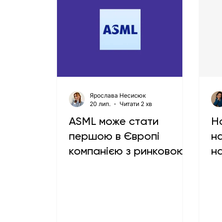
Ярослава Несисюк
20 лип.
Читати 2 хв
ASML може стати
Н
першою в Європі
н
компанією з ринковою
н
вартістю $1 трлн
с