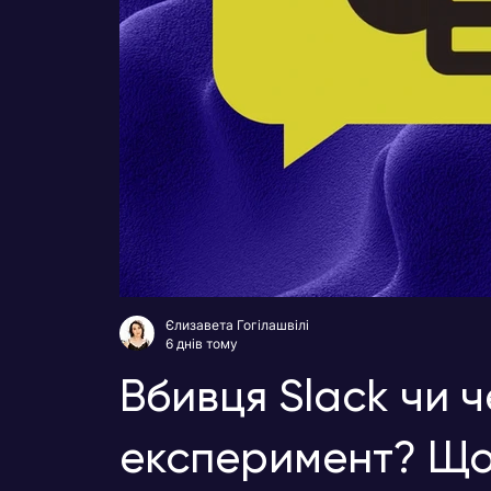
Єлизавета Гогілашвілі
6 днів тому
Вбивця Slack чи 
експеримент? Що