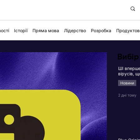
ості
Історії
Пряма мова
Лідерство
Розробка
Продуктов
Вибір
ШІ вперше
вірусів, 
Новини
2 дні тому