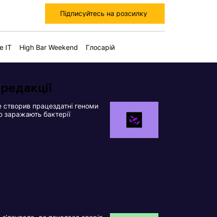
Підписуйтесь на розсилку
е IT
High Bar Weekend
Глосарій
 редакції
 створив працездатні геноми
що заражають бактерії