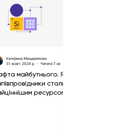
Катерина Мещерякова
31 жовт. 2024 р.
Читати 7 хв
афта майбутнього. Як
апівпровідники стали
айціннішим ресурсом
ьогодення