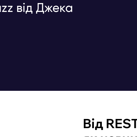
zz від Джека
Від REST