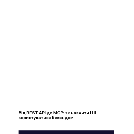
Від REST API до MCP: як навчити ШІ
користуватися бекендом