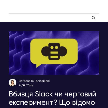
Єлизавета Гогілашвілі
4 дні тому
Вбивця Slack чи черговий
експеримент? Що відомо