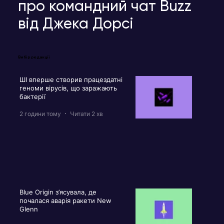
про командний чат Buzz
від Джека Дорсі
Вибір редакції
ШІ вперше створив працездатні
геноми вірусів, що заражають
бактерії
2 години тому
Читати 2 хв
Blue Origin з’ясувала, де
почалася аварія ракети New
Glenn