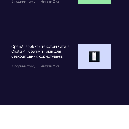
3 години тому
Читати 2 хв
OpenAI зробить текстові чати в
ChatGPT безлімітними для
безкоштовних користувачів
4 години тому
Читати 2 хв