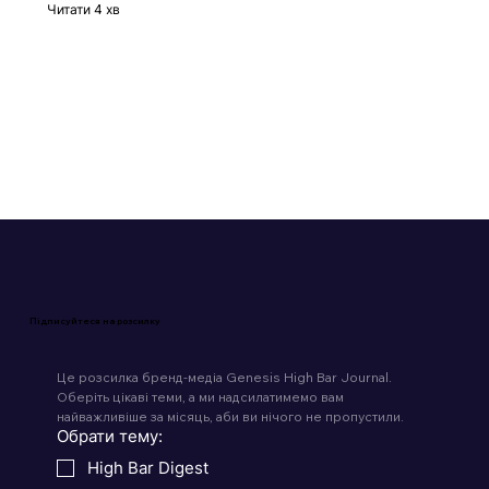
BeReal
Читати 4 хв
Підписуйтеся на розсилку
Це розсилка бренд-медіа Genesis High Bar Journal. 
Оберіть цікаві теми, а ми надсилатимемо вам 
найважливіше за місяць, аби ви нічого не пропустили.
Обрати тему: