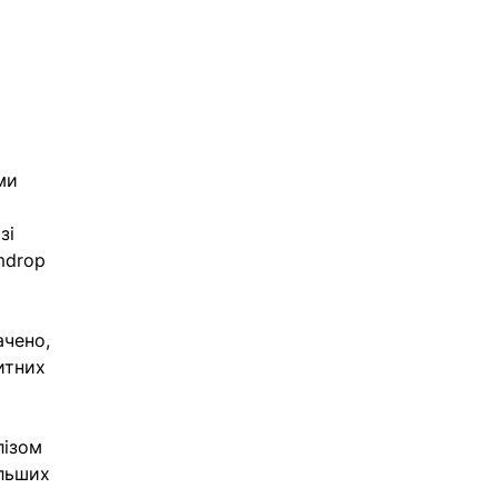
ми 
 
зі 
mdrop 
ачено, 
итних 
лізом 
альших 