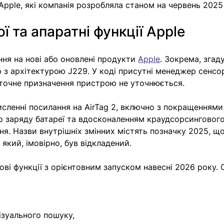
 Apple, які компанія розробляла станом на червень 2025
ї та апаратні функції Apple
ння на нові або оновлені продукти 
Apple
. Зокрема, згад
з архітектурою J229. У коді присутні менеджер сенсорі
 точне призначення пристрою не уточнюється. 
исленні посилання на AirTag 2, включно з покращеннями
го заряду батареї та вдосконаленням краудсорсингового
я. Назви внутрішніх змінних містять позначку 2025, що
 який, імовірно, був відкладений. 
 нові функції з орієнтовним запуском навесні 2026 року. 
ізуального пошуку,  