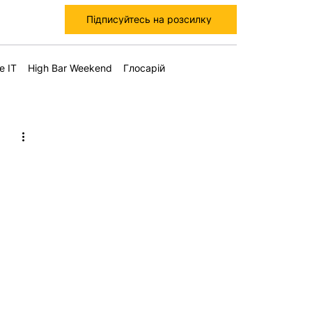
Підписуйтесь на розсилку
е IT
High Bar Weekend
Глосарій