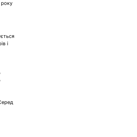
 року
ується 
в і 
 
 
 
Серед 