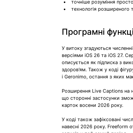
точніше розуміння просто
технологія розширеного т
Програмні функції
У витоку згадуються численні 
версіями iOS 26 та iOS 27. Се
описується як підписка з вик
здоров’ям. Також у коді фігу
і Geronimo, остання з яких ма
Розширення Live Captions на 
що сторонні застосунки змож
карток восени 2026 року. 
У коді також зафіксовані числ
навесні 2026 року. Freeform 