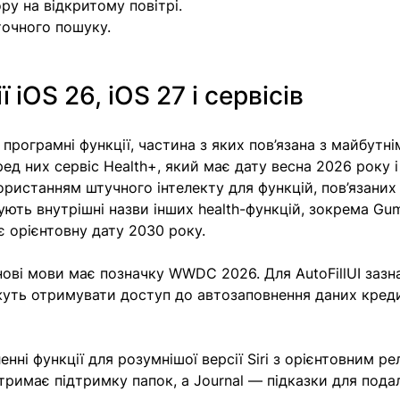
ру на відкритому повітрі. 
очного пошуку. 
 iOS 26, iOS 27 і сервісів
програмні функції, частина з яких пов’язана з майбутні
ред них сервіс Health+, який має дату весна 2026 року і
ористанням штучного інтелекту для функцій, пов’язаних 
рують внутрішні назви інших health-функцій, зокрема Gu
є орієнтовну дату 2030 року.
нові мови має позначку WWDC 2026. Для AutoFillUI зазн
уть отримувати доступ до автозаповнення даних кред
енні функції для розумнішої версії Siri з орієнтовним ре
отримає підтримку папок, а Journal — підказки для под