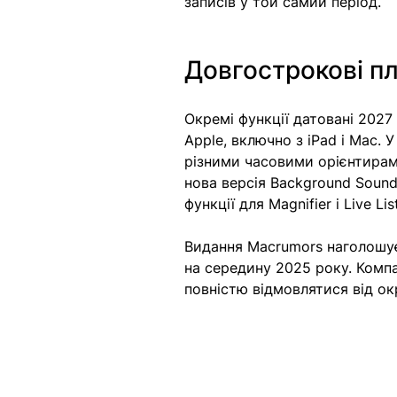
записів у той самий період. 
Довгострокові пл
Окремі функції датовані 2027
Apple, включно з iPad і Mac. 
різними часовими орієнтирами
нова версія Background Sound
функції для Magnifier і Live Lis
Видання Macrumors наголошує,
на середину 2025 року. Компа
повністю відмовлятися від о