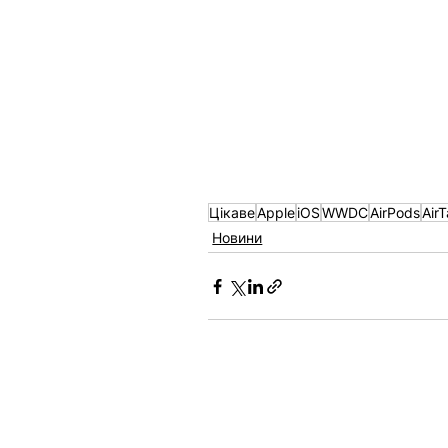
Цікаве
Apple
iOS
WWDC
AirPods
Air
Новини