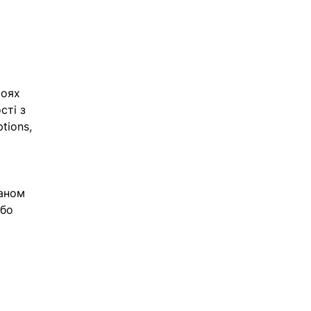
роях 
сті з 
tions, 
аном 
бо 