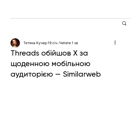
Тетяна Кучер
19 січ.
Читати 1 хв
Threads обійшов X за
щоденною мобільною
аудиторією — Similarweb