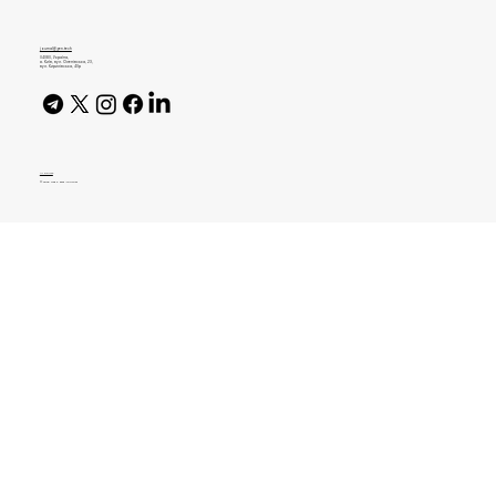
документах компанії без витоку даних
journal@gen.tech
04080, Україна,
м. Київ, вул. Оленівська, 23,​
вул. Кирилівська, 40р
AI Policy
© 2026 High Bar Journal