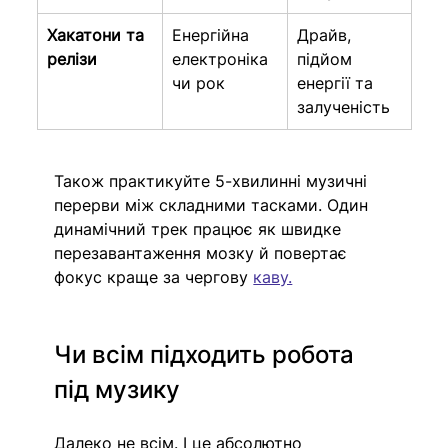
Хакатони та 
Енергійна 
Драйв, 
релізи
електроніка 
підйом 
чи рок
енергії та 
залученість
Також практикуйте 5-хвилинні музичні 
перерви між складними тасками. Один 
динамічний трек працює як швидке 
перезавантаження мозку й повертає 
фокус краще за чергову 
каву.
Чи всім підходить робота 
під музику
Далеко не всім. І це абсолютно 