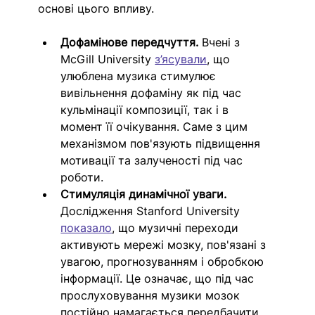
основі цього впливу.
Дофамінове передчуття. 
Вчені з 
McGill University 
з’ясували
, що 
улюблена музика стимулює 
вивільнення дофаміну як під час 
кульмінації композиції, так і в 
момент її очікування. Саме з цим 
механізмом пов'язують підвищення 
мотивації та залученості під час 
роботи.
Стимуляція динамічної уваги. 
Дослідження Stanford University 
показало
, що музичні переходи 
активують мережі мозку, пов'язані з 
увагою, прогнозуванням і обробкою 
інформації. Це означає, що під час 
прослуховування музики мозок 
постійно намагається передбачити, 