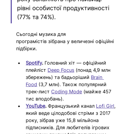
рівні особистої продуктивності 
(77% та 74%).
Сьогодні музика для 
програмістів зібрана у величезні офіційні 
підбірки. 
Spotifу
.
 Головний хіт — офіційний 
плейліст 
Deep Focus
 (понад 4,9 млн 
збережень) та бадьоріший 
Brain 
Food
 (3,7 млн). Також популярний 
трек-лист 
Coding Mode
 (майже 457 
тис вподобань).
YouTube
. 
Французький канал 
Lofi Girl
, 
який веде цілодобові стріми з 2017 
року, зібрав уже 15,8 мільйона 
підписників. Для любителів ігрових 