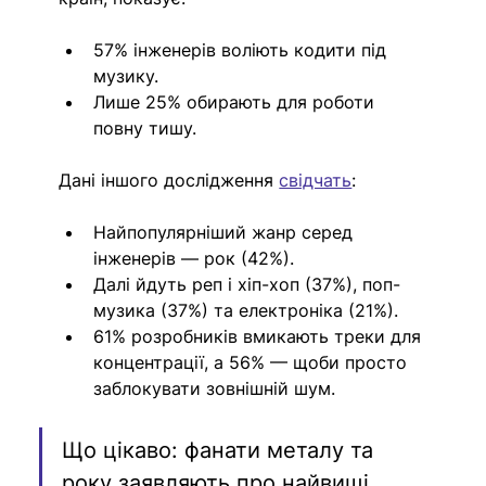
57% інженерів воліють кодити під 
музику. 
Лише 25% обирають для роботи 
повну тишу.
Дані іншого дослідження 
свідчать
: 
Найпопулярніший жанр серед 
інженерів — рок (42%). 
Далі йдуть реп і хіп-хоп (37%), поп-
музика (37%) та електроніка (21%). 
61% розробників вмикають треки для 
концентрації, а 56% — щоби просто 
заблокувати зовнішній шум. 
Що цікаво: фанати металу та 
року заявляють про найвищі 