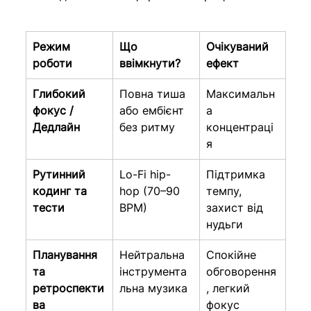
Режим 
Що 
Очікуваний 
роботи
ввімкнути?
ефект
Глибокий 
Повна тиша 
Максимальн
фокус / 
або ембієнт 
а 
Дедлайн
без ритму
концентраці
я
Рутинний 
Lo-Fi hip-
Підтримка 
кодинг та 
hop (70–90 
темпу, 
тести
BPM)
захист від 
нудьги
Планування 
Нейтральна 
Спокійне 
та 
інструмента
обговорення
ретроспекти
льна музика
, легкий 
ва
фокус