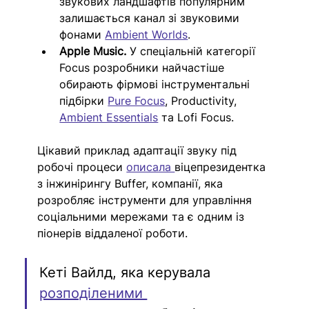
звукових ландшафтів популярним 
залишається канал зі звуковими 
фонами 
Ambient Worlds
.
Apple Music. 
У спеціальній категорії 
Focus розробники найчастіше 
обирають фірмові інструментальні 
підбірки 
Pure Focus
, Productivity, 
Ambient Essentials
 та Lofi Focus.
Цікавий приклад адаптації звуку під 
робочі процеси 
описала 
віцепрезидентка 
з інжинірингу Buffer, компанії, яка 
розробляє інструменти для управління 
соціальними мережами та є одним із 
піонерів віддаленої роботи. 
Кеті Вайлд, яка керувала 
розподіленими 