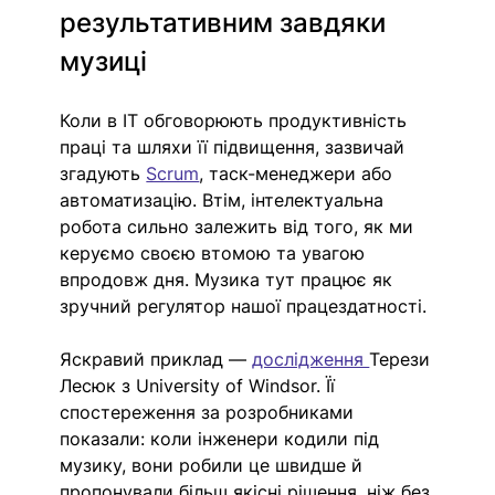
результативним завдяки 
музиці
Коли в IT обговорюють продуктивність 
праці та шляхи її підвищення, зазвичай 
згадують 
Scrum
, таск-менеджери або 
автоматизацію. Втім, інтелектуальна 
робота сильно залежить від того, як ми 
керуємо своєю втомою та увагою 
впродовж дня. Музика тут працює як 
зручний регулятор нашої працездатності.
Яскравий приклад — 
дослідження 
Терези 
Лесюк з University of Windsor. Її 
спостереження за розробниками 
показали: коли інженери кодили під 
музику, вони робили це швидше й 
пропонували більш якісні рішення, ніж без 