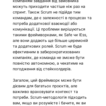
компаніям завдання від замовника 
можуть приходити частіше ніж раз на 
спринт. Також Scrum не підійде тим 
командам, де є залежності в процесах та 
потреба додаткової взаємодії або 
комунікації. Ці проблеми вирішуються 
такими фреймворками, як Safe чи lEss, 
але вони додають ще більше церемоній 
та додаткових ролей. Scrum не буде 
ефективним в забюрократизованих 
компаніях, де команда не зможе бути 
повністю автономною, а чекатиме на 
погодження від стейкхолдерів. 
Загалом, цей фреймворк може бути 
дієвим для багатьох проєктів, але 
важливо враховувати контекст та 
потреби. Scrum-методологія підходить 
вам, якщо ви розумієте і бачите, як ви 