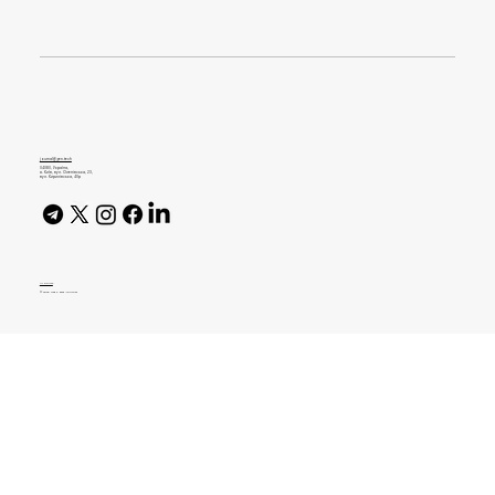
6 міфів про CI/CD. Спростовує DevOps
Engineer в Jiji
journal@gen.tech
04080, Україна,
м. Київ, вул. Оленівська, 23,​
вул. Кирилівська, 40р
AI Policy
© 2026 High Bar Journal