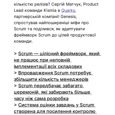
кількістю релізів? Сергій Матчук, Product 
Lead команди Kismia в 
Quarks
, 
партнерській компанії Genesis, 
спростував найпоширеніші міфи про 
Scrum та поділився, як адаптувати 
фреймворк Scrum до цілей продуктової 
команди.
> 
Scrum — цілісний фреймворк, який 
не працює при неповній 
імплементації всіх складових
> 
Впровадження Scrum потребує 
збільшити кількість менеджерів
> 
Scrum передбачає забагато 
церемоній, які забирають більше 
часу ніж сама розробка
> 
Система оцінки завдань у Scrum 
створена для посилення контролю 