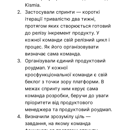
Kismia.
Застосували спринти — короткі 
ітерації тривалістю два тижні, 
протягом яких створюється готовий 
до релізу інкремент продукту. У 
кожної команди свій релізний цикл і 
процес. Як його організовувати 
визначає сама команда.
Організували єдиний продуктовий 
роудмап. У кожної 
кросфункціональної команди є свій 
беклог з точки зору платформи. В 
межах спринту ним керує сама 
команда розробки, беручи до уваги 
пріоритети від продуктового 
менеджера та продуктовий роудмап. 
Визначили зрозумілу ціль — 
завдання, на якому команда 