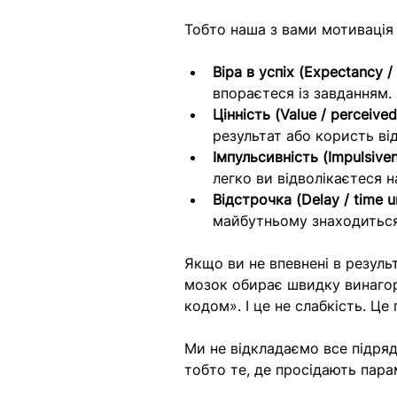
Тобто наша з вами мотивація 
Віра в успіх (Expectancy /
впораєтеся із завданням.
Цінність (Value / perceive
результат або користь від
Імпульсивність (Impulsivenes
легко ви відволікаєтеся 
Відстрочка (Delay / time un
майбутньому знаходиться
Якщо ви не впевнені в результ
мозок обирає швидку винагор
кодом». І це не слабкість. Це
Ми не відкладаємо все підря
тобто те, де просідають пар