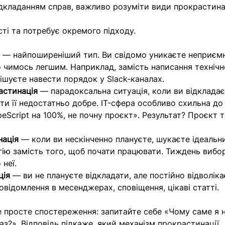
дкладанням справ, важливо розуміти види прокрастинац
ті та потребує окремого підходу.
я
 — найпоширеніший тип. Ви свідомо уникаєте неприєм
 чимось легшим. Наприклад, замість написання технічн
ішуєте навести порядок у Slack-каналах.
астинація
 — парадоксальна ситуація, коли ви відкладає
ти її недостатньо добре. IT-сфера особливо схильна до
eScript на 100%, не почну проєкт». Результат? Проєкт та
нація
 — коли ви нескінченно плануєте, шукаєте ідеальн
ію замість того, щоб почати працювати. Тиждень вибо
 неї.
ція
 — ви не плануєте відкладати, але постійно відволіка
овідомлення в месенджерах, сповіщення, цікаві статті.
е просте спостереження: запитайте себе «Чому саме я н
з?». Відповідь підкаже, який механізм прокрастинації 