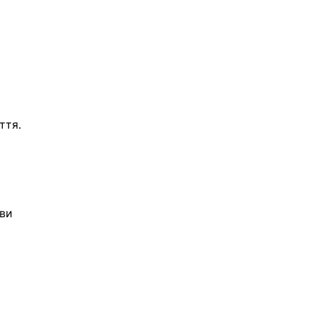
 
ття. 
ви 