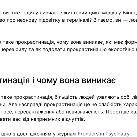
а ви вже годину вивчаєте життєвий цикл медуз у Вікіпед
о про неонову підсвітку в терміналі? Вітаємо, ви — люд
о таке прокрастинація, чому вона виникає, які має форм
через силу та як подолати прокрастинацію екологічно 
инація і чому вона виникає
таке прокрастинація, більшість людей уявляють собі лі
ни. Але насправді прокрастинація це не слабкість харак
стрес, перевантаження або невизначеність. Простіше ка
ати вас від неприємних відчуттів.
ідно з дослідженням у журналі 
Frontiers in Psychiatry
, 