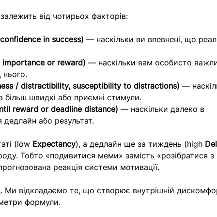
залежить від чотирьох факторів:
 confidence in success)
 — наскільки ви впевнені, що реал
d importance or reward)
 — наскільки вам особисто важл
 нього.
s / distractibility, susceptibility to distractions)
 — наскіл
на більш швидкі або приємні стимули.
til reward or deadline distance)
 — наскільки далеко в 
 дедлайн або результат.
аті (low 
Expectancy
), а дедлайн ще за тиждень (high 
De
оду. Тобто «подивитися меми» замість «розібратися з 
 прогнозована реакція системи мотивації.
д. Ми відкладаємо те, що створює внутрішній дискомфо
аметри формули.