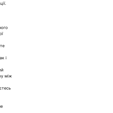
ії.
ного 
ої 
те 
 
к і 
ий 
ру між 
єтесь 
е 