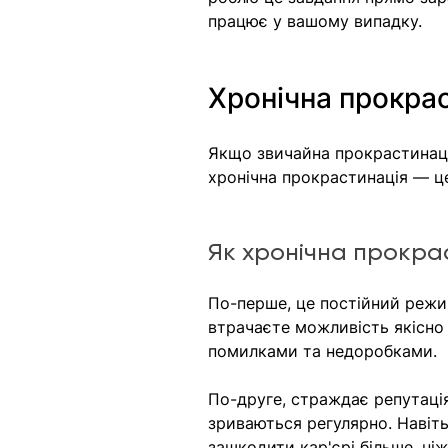
працює у вашому випадку.
Хронічна прокраст
Якщо звичайна прокрастинаці
хронічна прокрастинація — це
Як хронічна прокра
По-перше, це постійний режи
втрачаєте можливість якісно 
помилками та недоробками.
По-друге, страждає репутація
зриваються регулярно. Навіть
зашкодити кар'єрі більше, ніж