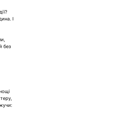
ії? 
ина. І 
и, 
й без 
нощі 
теру, 
жучи: 