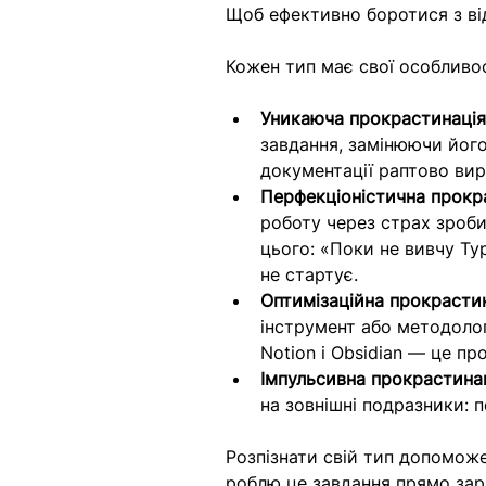
Щоб ефективно боротися з ві
Кожен тип має свої особливос
Уникаюча прокрастинаці
завдання, замінюючи його
документації раптово вир
Перфекціоністична прокр
роботу через страх зроби
цього: «Поки не вивчу Typ
не стартує.
Оптимізаційна прокрасти
інструмент або методолог
Notion і Obsidian — це про
Імпульсивна прокрастина
на зовнішні подразники: п
Розпізнати свій тип допомож
роблю це завдання прямо зара