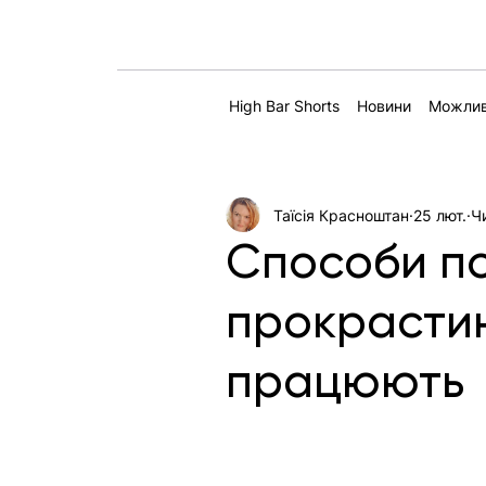
High Bar Shorts
Новини
Можлив
Таїсія Красноштан
25 лют.
Ч
Способи п
прокрастин
працюють