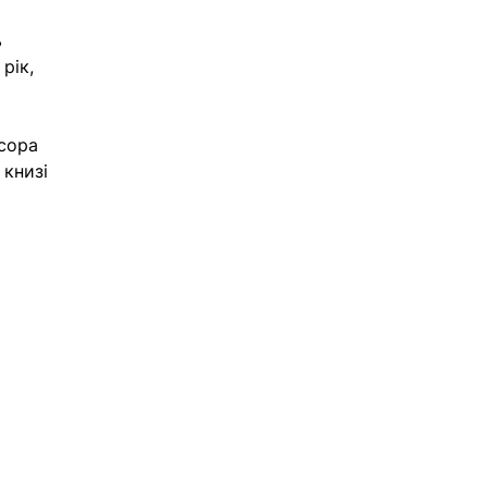
 
рік, 
сора 
 книзі 