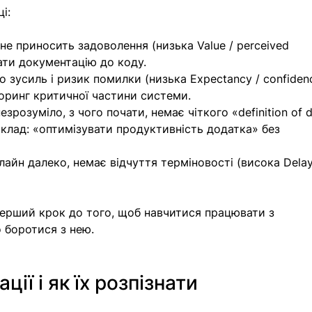
і:
не приносить задоволення (низька Value / perceived 
ати документацію до коду.
о зусиль і ризик помилки (низька Expectancy / confidenc
оринг критичної частини системи.
езрозуміло, з чого почати, немає чіткого «definition of 
клад: «оптимізувати продуктивність додатка» без 
лайн далеко, немає відчуття терміновості (висока Delay
перший крок до того, щоб навчитися працювати з 
о боротися з нею.
ії і як їх розпізнати