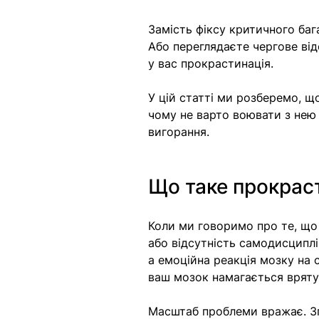
Замість фіксу критичного баг
Або переглядаєте чергове віде
у вас прокрастинація.
У цій статті ми розберемо, щ
чому не варто воювати з нею 
вигорання.
Що таке прокраст
Коли ми говоримо про те, що 
або відсутність самодисциплі
а емоційна реакція мозку на 
ваш мозок намагається врятув
Масштаб проблеми вражає. Зг