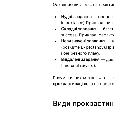
Ось як це виглядає на практиц
Нудні завдання
 — процес 
importance).Приклад: пис
Складні завдання
 — багат
success).Приклад: рефакт
Невизначені завдання
 — н
(розмите Expectancy).При
конкретного плану.
Віддалені завдання
 — дед
time until reward).
Розуміння цих механізмів — 
прокрастинацією
, а не прост
Види прокрастинац