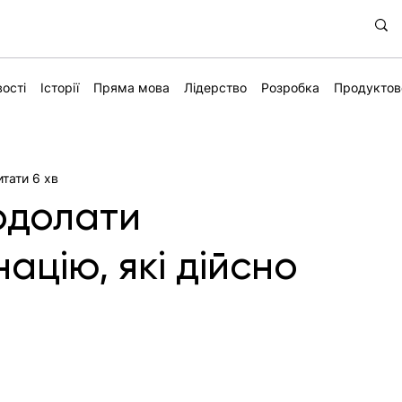
ості
Історії
Пряма мова
Лідерство
Розробка
Продуктов
итати 6 хв
одолати
ацію, які дійсно