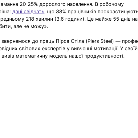
таманна 20-25% дорослого населення. В робочому 
ріша:
дані свідчать
, що 88% працівників прокрастинують
редньому 218 хвилин (3,6 години). Це майже 55 днів на 
бити, але не можу».
 звернемося до праць Пірса Стіла (Piers Steel) — профе
овідних світових експертів у вивченні мотивації. У своїй
н вивів математичну модель нашої продуктивності. 