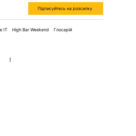
Підписуйтесь на розсилку
е IT
High Bar Weekend
Глосарій