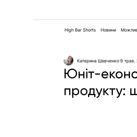
High Bar Shorts
Новини
Можлив
Катерина Шевченко
9 трав.
Юніт-еконо
продукту: 