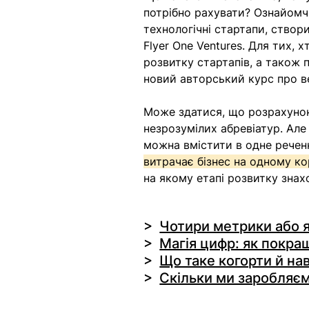
потрібно рахувати? Ознайомчий
технологічні стартапи, створ
Flyer One Ventures. Для тих, 
розвитку стартапів, а також 
новий авторський курс про ве
Може здатися, що розрахунок
незрозумілих абревіатур. Ал
можна вмістити в одне реченн
витрачає бізнес на одному ко
на якому етапі розвитку знах
> 
Чотири метрики або я
>  
Магія цифр: як покра
>  
Що таке когорти й нав
>  
Скільки ми заробляєм