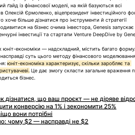
 ґайд із фінансової моделі, на якій базуються всі 
ив Олексій Єрмоленко, віцепрезидент інвестиційного фо
хто хоче більше дізнатися про інструменти й стратегії 
подивитися на бізнес очима інвестора, Genesis запускає
нчурні інвестиції та стартапи Venture DeepDive by Gene
 юніт-економіки — надскладний, містить багато форму
е насправді суть цього методу фінансового моделювання
я: 
юніт-економіка характеризує, скільки заробляє та 
ристувачеві.
 Це дає змогу скласти загальне враження п
одиться бізнес.
к дізнатися, що ваш проєкт — не діряве відр
щити конверсію на 1% і зекономити 25%
іщо вони потрібні
о: чому $2 — насправді не $2