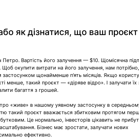
бо як дізнатися, що ваш проєкт
ч Петро. Вартість його залучення — $10. Щомісячна під
 Щоб окупити витрати на його залучення, нам потрібно,
 застосунком щонайменше п’ять місяців. Якщо користув
і менше, такий проєкт — «діряве відро». І залучати їх 
алити багаття з грошей.
тро «живе» в нашому уявному застосунку в середньом
ністю такий проєкт вважається збитковим протягом пер
рибутковим. Це нормально, інвесторів цікавить не прибут
асштабування. Бізнес має зростати, залучати нових 
ксимально ефективно. 