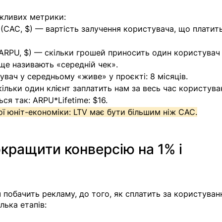
ажливих метрики:
 (CAC, $) — вартість залучення користувача, що платить
 (ARPU, $) — скільки грошей приносить один користувач 
 ще називають «середній чек».
увач у середньому «живе» у проєкті: 8 місяців.
 скільки один клієнт заплатить нам за весь час користува
ся так: ARPU*Lifetime: $16.
ї юніт-економіки: LTV має бути більшим ніж CAC.
окращити конверсію на 1% і 
 побачить рекламу, до того, як сплатить за користуван
лька етапів: