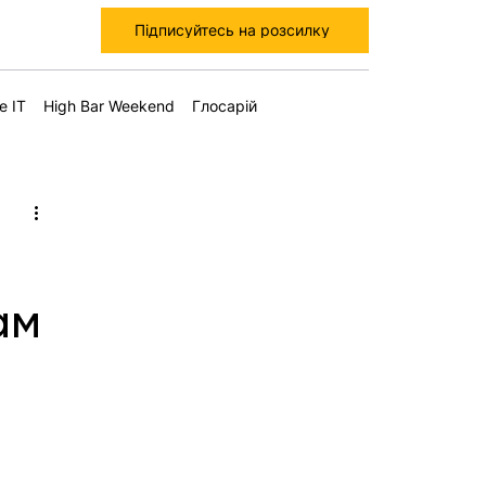
Підписуйтесь на розсилку
е IT
High Bar Weekend
Глосарій
ам