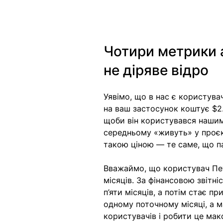
Чотири метрики а
не діряве відро
Уявімо, що в нас є користува
на ваш застосунок коштує $2.
щоби він користувався нашим
середньому «живуть» у проєкт
такою ціною — те саме, що п
Вважаймо, що користувач Пе
місяців. За фінансовою звіт
п’яти місяців, а потім стає п
одному поточному місяці, а м
користувачів і робити це ма