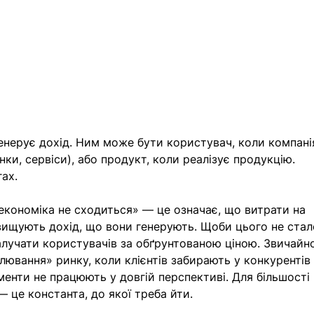
енерує дохід. Ним може бути користувач, коли компані
нки, сервіси), або продукт, коли реалізує продукцію. 
ах.
економіка не сходиться» — це означає, що витрати на 
вищують дохід, що вони генерують. Щоби цього не стал
лучати користувачів за обґрунтованою ціною. Звичайно
лювання» ринку, коли клієнтів забирають у конкурентів 
ументи не працюють у довгій перспективі. Для більшості 
— це константа, до якої треба йти.