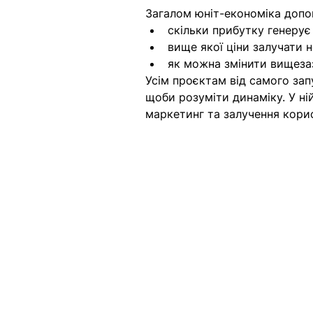
Загалом
юніт-економіка допо
скільки прибутку генерує
вище якої ціни залучати 
як можна змінити вищеза
Усім проєктам від самого зап
щоби розуміти динаміку. У ні
маркетинг та залучення корис