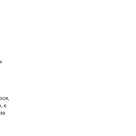
я 
ося, 
, є 
за 