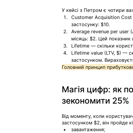
У кейсі з Петром є чотири в
Customer Acquisition Cost
застосунку: $10.
Average revenue per user
місяць: $2. Цей показник
Lifetime — скільки корист
Lifetime value (LTV, $) —
застосунком. Вираховуєть
Головний принцип прибутково
Магія цифр: як п
зекономити 25%
Від моменту, коли користувач
застосунком $2, він пройде кі
завантаження;