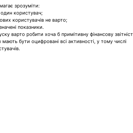
магає зрозуміти:
 один користувач;
нових користувачів не варто;
значені показники.
уску варто робити хоча б примітивну фінансову звітніст
й мають бути оцифровані всі активності, у тому числі 
тувачів.