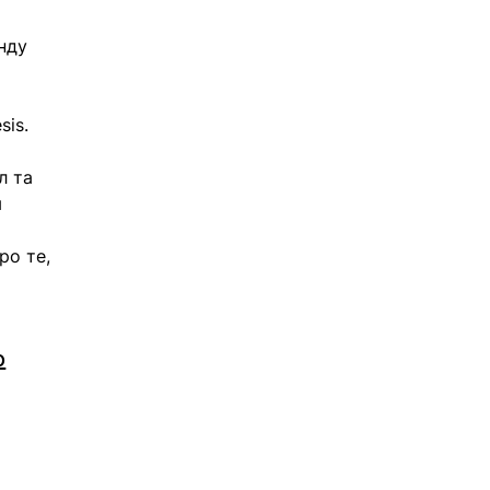
нду 
 
sis.
л та 
 
ро те, 
о