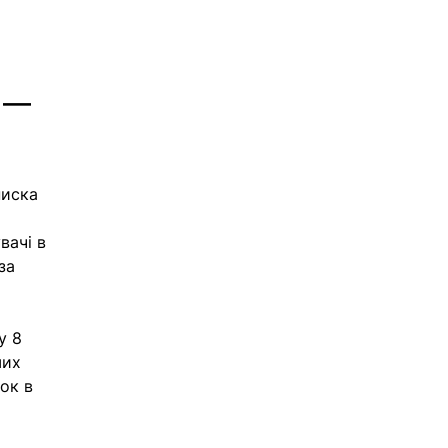
 — 
писка 
 
ачі в 
за 
у 8 
ших 
ок в 