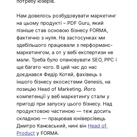
потребу юзерів. 
Нам довелось розбудовувати маркетинг 
на цьому продукті – PDF Guru, який 
пізніше став основою бізнесу FORMA, 
фактично з нуля. На застосунках ми 
здебільшого працювали з перформанс-
маркетингом, а от у вебі експертизи не 
мали. Треба було опановувати SEO, PPC і 
ще багато чого. В цей час до нас 
доєднався Федір Котяй, фахівець з 
іншого бізнесу екосистеми Genesis, на 
позицію Head of Marketing. Його 
компетенції у веб маркетингу стали у 
пригоді при запуску цього бізнесу. Над 
продуктовою частиною — теж досить 
складною — працював юніверсівець 
Дмитро Канєвський, нині він 
Head of 
Product
 у FORMA.  