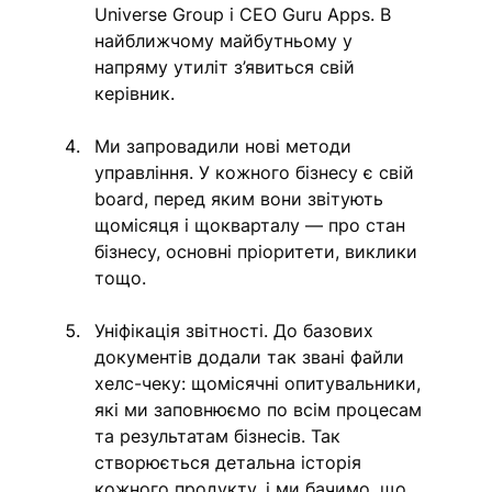
Universe Group і СЕО Guru Apps. В 
найближчому майбутньому у 
напряму утиліт з’явиться свій 
керівник. 
Ми запровадили нові методи 
управління. У кожного бізнесу є свій 
board, перед яким вони звітують 
щомісяця і щокварталу — про стан 
бізнесу, основні пріоритети, виклики 
тощо. 
Уніфікація звітності. До базових 
документів додали так звані файли 
хелс-чеку: щомісячні опитувальники, 
які ми заповнюємо по всім процесам 
та результатам бізнесів. Так 
створюється детальна історія 
кожного продукту, і ми бачимо, що 