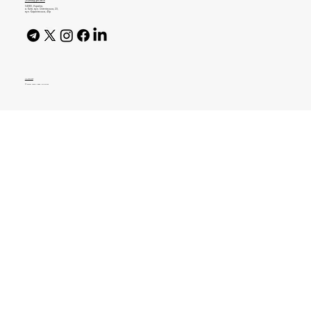
journal@gen.tech
04080, Україна,
м. Київ, вул. Оленівська, 23,​
вул. Кирилівська, 40р
AI Policy
© 2026 High Bar Journal