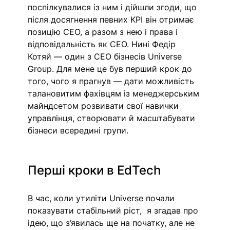
поспілкувалися із ним і дійшли згоди, що 
після досягнення певних KPI він отримає 
позицію СЕО, а разом з нею і права і 
відповідальність як СЕО. Нині Федір 
Котяй — один з СЕО бізнесів Universe 
Group. Для мене це був перший крок до 
того, чого я прагнув — дати можливість 
талановитим фахівцям із менеджерським 
майндсетом розвивати свої 
навички 
управлінця
, створювати й масштабувати 
бізнеси всередині групи. 
Перші кроки в EdTech
В час, коли утиліти Universe почали 
показувати стабільний ріст,  я згадав про 
ідею, що з’явилась ще на початку, але не 