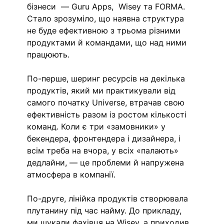
бізнеси  — Guru Apps,  Wisey та FORMA. 
Стало зрозуміло, що наявна структура 
не буде ефективною з трьома різними 
продуктами й командами, що над ними 
працюють. 
По-перше, шеринг ресурсів на декілька 
продуктів, який ми практикували від 
самого початку Universe, втрачав свою 
ефективність разом із ростом кількості 
команд. Коли є три «замовники» у 
бекендера, фронтендера і дизайнера, і 
всім треба на вчора, у всіх «палають» 
дедлайни, — це проблеми й напружена 
атмосфера в компанії. 
По-друге, лінійка продуктів створювала 
плутанину під час найму. До прикладу, 
ми шукали фахівця на Wisey, а приходив 