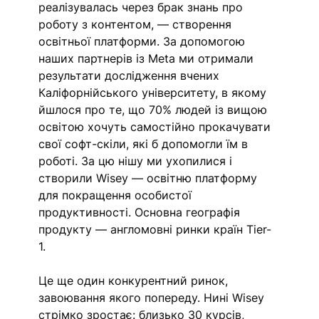
реалізувалась через брак знань про 
роботу з контентом, — створення 
освітньої платформи. За допомогою 
наших партнерів із Meta ми отримали 
результати дослідження вчених 
Каліфорнійського університету, в якому 
йшлося про те, що 70% людей із вищою 
освітою хочуть самостійно прокачувати 
свої софт-скіли, які б допомогли їм в 
роботі. За цю нішу ми ухопилися і 
створили Wisey — освітню платформу 
для покращення особистої 
продуктивності. Основна географія 
продукту — англомовні ринки країн Tier-
1. 
Це ще один конкурентний ринок, 
завоювання якого попереду. Нині Wisey 
стрімко зростає: близько 30 курсів, 