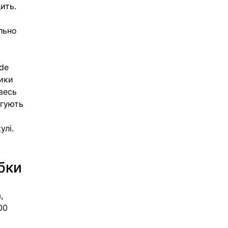
ить. 
льно 
de 
ики 
весь 
игують 
улі.
бки
, 
00 