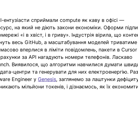
-ентузіасти сприймали compute як каву в офісі — 
сурс, на який не діють закони економіки. Оформи підпи
мережі «і в хвіст, і в гриву». Індустрія вірила, що конте
нуть весь GitHub, а масштабування моделей триватиме 
 масово вперлися в ліміти повідомлень, пакети в Cursor
а рахунки за API нагадують номери телефонів. Ласкаво 
nch. Виявилося, що алгоритми навчилися думати швид
дата-центри та генерувати для них електроенергію. Раз
are Engineer у 
Genesis
, заглянемо за лаштунки дефіцит
икають мільйони токенів, і дізнаємось, як їх економити