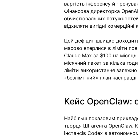
вартість інференсу й тренува
Фінансова директорка OpenAI
обчислювальних потужностей 
відхиляти вигідні комерційні 
Цей дефіцит швидко доходить 
масово вперлися в ліміти пові
Claude Max за $100 на місяць
місячний пакет за кілька год
ліміти використання залежно
«безлімітний» план насправді
Кейс OpenClaw: 
Найбільш показовим прикладом
творця ШІ-агента OpenClaw. 
інстансів Codex в автономном