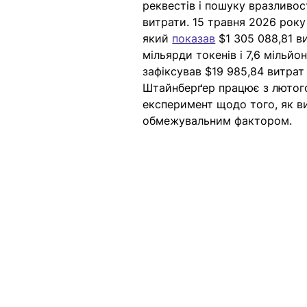
реквестів і пошуку вразливост
витрати. 15 травня 2026 рок
який 
показав
 $1 305 088,81 в
мільярди токенів і 7,6 мільйо
зафіксував $19 985,84 витрат 
Штайнберґер працює з лютого
експеримент щодо того, як ви
обмежувальним фактором.