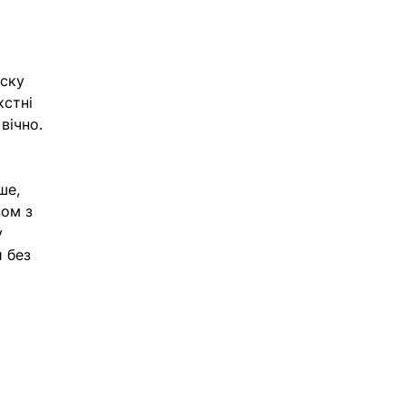
ску 
кстні 
вічно.
 
ше, 
ом з 
у 
 без 