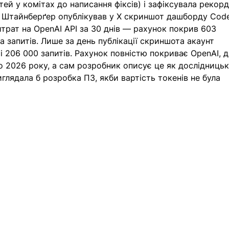
ей у комітах до написання фіксів) і зафіксувала рекорд
у Штайнберґер опублікував у X скриншот дашборду Code
итрат на OpenAI API за 30 днів — рахунок покрив 603 
на запитів. Лише за день публікації скриншота акаунт 
і 206 000 запитів. Рахунок повністю покриває OpenAI, д
 2026 року, а сам розробник описує це як дослідницьк
глядала б розробка ПЗ, якби вартість токенів не була 