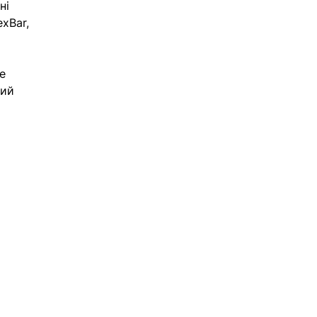
ні 
xBar, 
е 
ий 