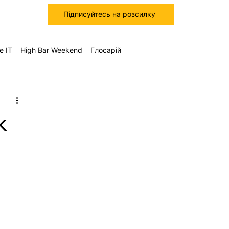
Підписуйтесь на розсилку
е IT
High Bar Weekend
Глосарій
к