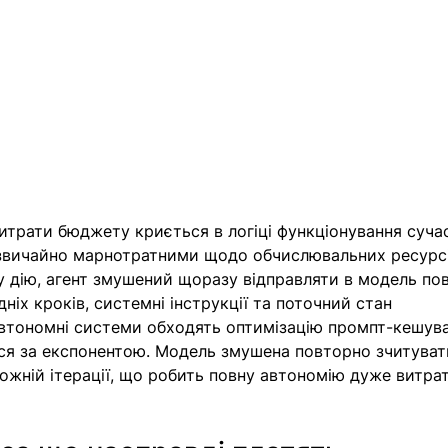
итрати бюджету криється в логіці функціонування суча
адзвичайно марнотратними щодо обчислювальних ресурсі
у дію, агент змушений щоразу відправляти в модель по
ніх кроків, системні інструкції та поточний стан 
автономні системи обходять оптимізацію промпт-кешува
ся за експонентою. Модель змушена повторно зчитуват
кожній ітерації, що робить повну автономію дуже витра