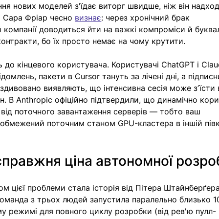
ння нових моделей з'їдає виторг швидше, ніж він надход
 Сара Фріар чесно 
визнає
: через хронічний брак 
компанії доводиться йти на важкі компроміси й буква
контракти, бо їх просто немає на чому крутити.
до кінцевого користувача. Користувачі ChatGPT і Clau
домлень, пакети в Cursor тануть за лічені дні, а підписн
 здивовано виявляють, що інтенсивна сесія може зʼїсти 
ин. В Anthropic офіційно підтвердили, що динамічно кор
 від поточного завантаження серверів — тобто ваш 
 обмежений поточним станом GPU-кластера в іншій півк
справжня ціна автономної розро
 цієї проблеми стала історія від Пітера Штайнберґера
Команда з трьох людей запустила паралельно близько 1
у режимі для повного циклу розробки (від рев'ю пулл-