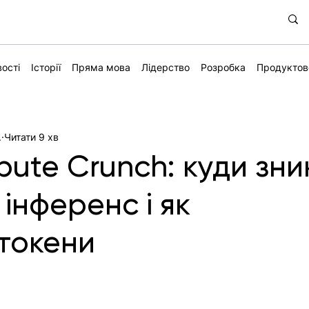
ості
Історії
Пряма мова
Лідерство
Розробка
Продуктов
.
Читати 9 хв
ute Crunch: куди зни
 інференс і як
токени