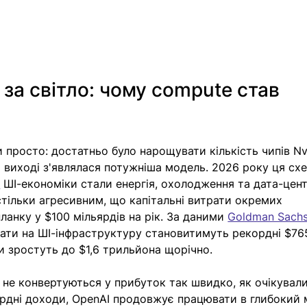
 за світло: чому compute став 
 просто: достатньо було нарощувати кількість чипів Nvi
а виході з'являлася потужніша модель. 2026 року ця сх
»
 ШІ-економіки стали енергія, охолодження та дата-цен
тільки агресивним, що капітальні витрати окремих 
ланку у $100 мільярдів на рік. За даними 
Goldman Sach
рати на ШІ-інфраструктуру становитимуть рекордні $76
ни зростуть до $1,6 трильйона щорічно.
 не конвертуються у прибуток так швидко, як очікували
рдні доходи, OpenAI продовжує працювати в глибокий м