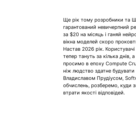
Ще рік тому розробники та ШІ
гарантований невичерпний ре
за $20 на місяць і ганяй нейро
вікна моделей скоро проковт
Настав 2026 рік. Користувачі
тепер тануть за кілька днів, 
просимо в епоху Compute Cru
ніж людство здатне будувати 
Владиславом Прудіусом, Softw
обчислень, розберемо, куди зн
втрати якості відповідей.