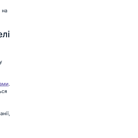
 на 
лі 
у 
ками
. 
ься 
нії, 