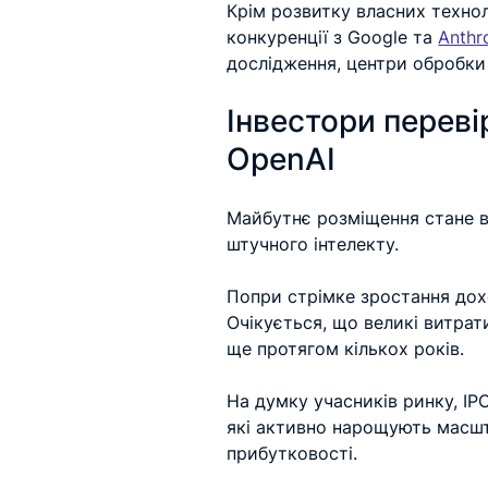
Крім розвитку власних технол
конкуренції з Google та 
Anthr
дослідження, центри обробки
Інвестори переві
OpenAI
Майбутнє розміщення стане в
штучного інтелекту.
Попри стрімке зростання дох
Очікується, що великі витрат
ще протягом кількох років.
На думку учасників ринку, IPO
які активно нарощують масшт
прибутковості.