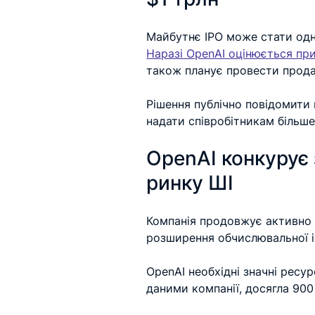
Майбутнє IPO може стати одни
Наразі OpenAI оцінюється пр
також планує провести продаж
Рішення публічно повідомити 
надати співробітникам більш
OpenAI конкурує з
ринку ШІ
Компанія продовжує активно 
розширення обчислювальної 
OpenAI необхідні значні ресу
даними компанії, досягла 900