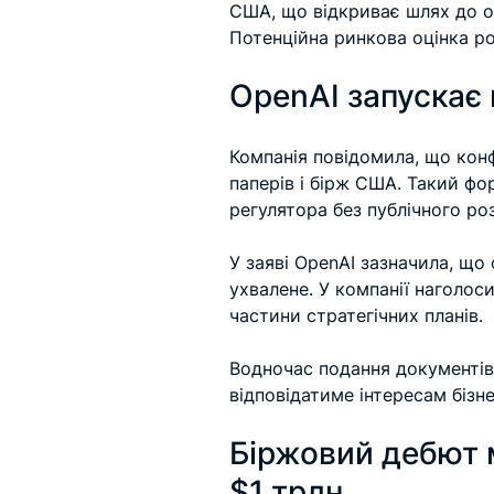
США, що відкриває шлях до од
Потенційна ринкова оцінка р
OpenAI запускає 
Компанія повідомила, що конфі
паперів і бірж США. Такий ф
регулятора без публічного ро
У заяві OpenAI зазначила, що
ухвалене. У компанії наголос
частини стратегічних планів.
Водночас подання документів
відповідатиме інтересам бізне
Біржовий дебют м
$1 трлн