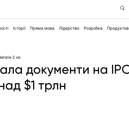
ості
Історії
Пряма мова
Лідерство
Розробка
Продуктов
Читати 2 хв
ала документи на IPO
над $1 трлн