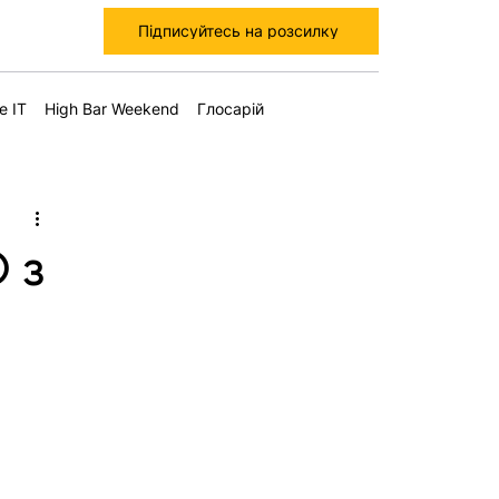
Підписуйтесь на розсилку
е IT
High Bar Weekend
Глосарій
 з