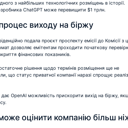
ного з найбільших технологічних розміщень в історії. 
озробника ChatGPT може перевищити $1 трлн.
процес виходу на біржу
денційно подала проєкт проспекту емісії до Комісії з ц
ормат дозволяє емітентам проходити початкову перевірк
зкриття фінансових показників.
 остаточне рішення щодо термінів розміщення ще не 
или, що статус приватної компанії наразі спрощує реалі
 дає OpenAI можливість прискорити вихід на біржу, як
су.
оже оцінити компанію більш ніж