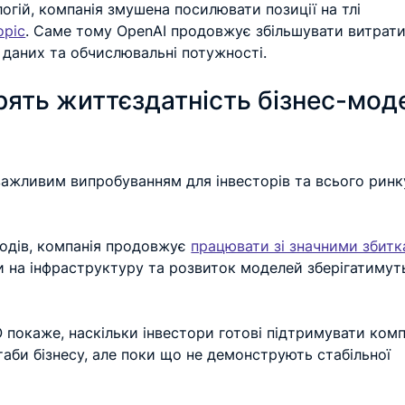
огій, компанія змушена посилювати позиції на тлі 
opic
. Саме тому OpenAI продовжує збільшувати витрати
 даних та обчислювальні потужності.
рять життєздатність бізнес-моде
ажливим випробуванням для інвесторів та всього ринк
одів, компанія продовжує 
працювати зі значними збит
и на інфраструктуру та розвиток моделей зберігатимут
 покаже, наскільки інвестори готові підтримувати компа
аби бізнесу, але поки що не демонструють стабільної 