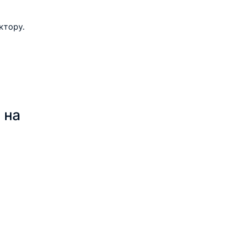
ктору.
 
 
 на 
 