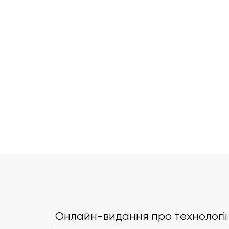
ШІ вперше створив
працездатні геноми
вірусів, що заражають
Онлайн-видання про технології 
бактерії