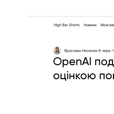
High Bar Shorts
Новини
Можлив
Ярослава Несисюк
9 черв.
OpenAI под
оцінкою по