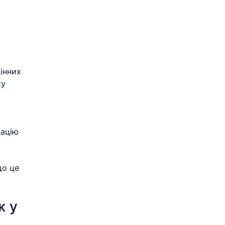
інних 
у 
зацію 
що це 
 у 