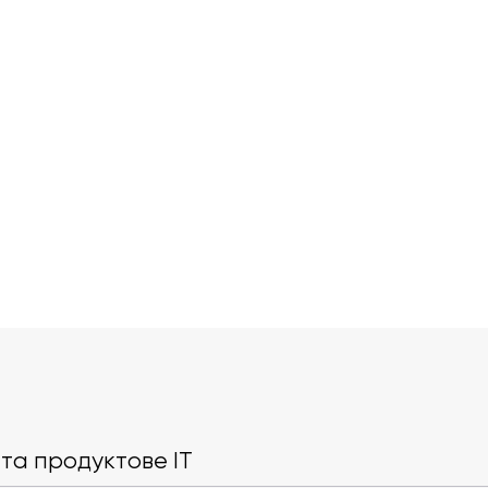
Blue Origin з’ясувала, де
OpenAI зроби
почалася аварія ракети
чати в Chat
New Glenn
безлімітними
та продуктове IT
безкоштовн