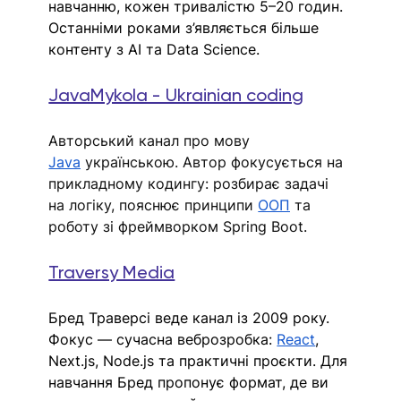
навчанню, кожен тривалістю 5
–
20 годин. 
Останніми роками з’являється більше 
контенту з AI та Data Science.
JavaMykola - Ukrainian coding
Авторський канал про мову 
Java
 українською. Автор фокусується на 
прикладному кодингу: розбирає задачі 
на логіку, пояснює принципи 
ООП
 та 
роботу зі фреймворком Spring Boot.
Traversy Media
Бред Траверсі веде канал із 2009 року. 
Фокус — сучасна веброзробка: 
React
, 
Next.js, Node.js та практичні проєкти. Для 
навчання Бред пропонує формат, де ви 