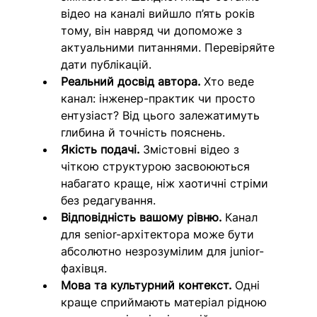
відео на каналі вийшло п’ять років 
тому, він навряд чи допоможе з 
актуальними питаннями.
 Перевіряйте 
дати публікацій.
Реальний досвід автора.
 Хто веде 
канал: інженер-практик чи просто 
ентузіаст? 
Від цього залежатимуть 
глибина й точність пояснень.
Якість подачі.
 Змістовні відео з 
чіткою структурою засвоюються 
набагато краще, ніж хаотичні стріми 
без редагування.
Відповідність вашому рівню. 
Канал 
для senior-архітектора може бути 
абсолютно незрозумілим для junior-
фахівця.
Мова та культурний контекст. 
Одні 
краще сприймають матеріал рідною 