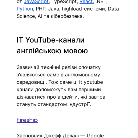
от 
JavaScript
, TypeScript, 
React
, .NET, 
Python
, PHP, Java, highload-системи, Data 
Science, AI та кібербезпека.
IT YouTube-канали 
англійською мовою
Зазвичай технічні релізи спочатку 
з’являються саме в англомовному 
середовищі. Тож саме ці it youtube 
канали допоможуть вам першими 
дізнаватися про апдейти, які завтра 
стануть стандартом індустрії.
Fireship
Засновник Джефф Делані — Google 