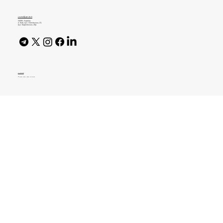
омніканальність. 5 інсайтів про бренди
і маркетинг у Китаї
journal@gen.tech
04080, Україна,
м. Київ, вул. Оленівська, 23,​
вул. Кирилівська, 40р
AI Policy
© 2026 High Bar Journal