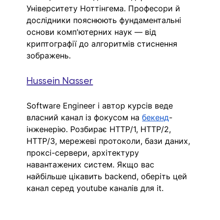
Університету Ноттінгема
. Професори й 
дослідники пояснюють фундаментальні 
основи 
к
омп'ютерних наук — від 
криптографії до алгоритмів стиснення 
зображень. 
Hussein Nasser
Software Engineer і автор курсів веде 
власний канал із фокусом на 
бекенд
-
інженерію. Розбирає HTTP/1, HTTP/2, 
HTTP/3, мережеві протоколи, бази даних, 
проксі-сервери, архітектуру 
навантажених систем. 
Якщо вас 
найбільше цікавить backend
, оберіть цей 
канал серед youtube каналів для it.