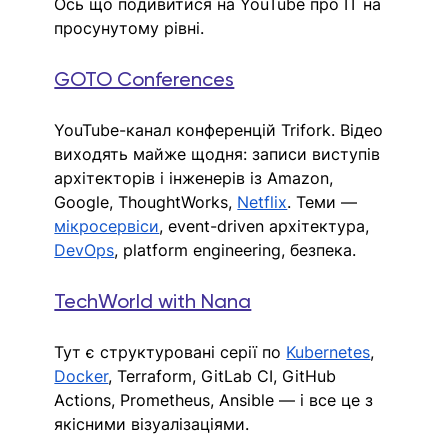
Ось що подивитися на YouTube про IT на 
просунутому рівні.
GOTO Conferences
YouTube-канал конференцій Trifork. Відео 
виходять майже щодня: записи виступів 
архітекторів і інженерів із Amazon, 
Google, ThoughtWorks, 
Netflix
. Теми — 
мікросервіси
, event-driven архітектура, 
DevOps
, platform engineering, безпека.
TechWorld with Nana
Тут є структуровані серії по 
Kubernetes
, 
Docker
, Terraform, GitLab CI, GitHub 
Actions, Prometheus, Ansible — і все це з 
якісними візуалізаціями.