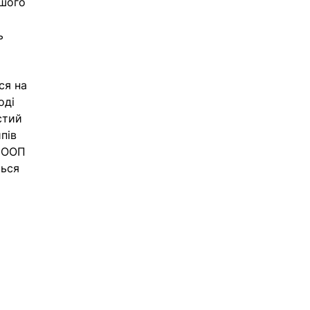
шого 
ь 
я на 
оді 
стий 
пів 
 ООП 
ься 