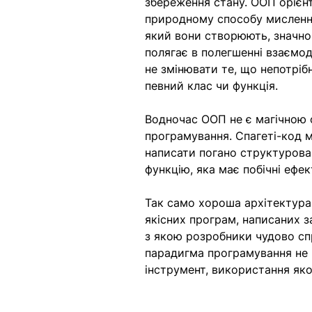
збереження стану. ООП орієнто
природному способу мислення
який вони створюють, значно 
полягає в полегшенні взаємод
не змінювати те, що непотріб
певний клас чи функція.
Водночас ООП не є магічною 
програмування. Спагеті-код
написати погано структурова
функцію, яка має побічні ефек
Так само хороша архітектура
якісних програм, написаних 
з якою розробники чудово сп
парадигма програмування не г
інструмент, використання яко