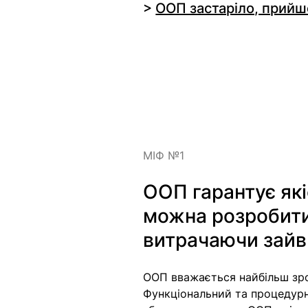
> 
ООП застаріло, прийш
МІФ №1
ООП гарантує які
можна розробити а
витрачаючи зайв
ООП вважається найбільш зр
Функціональний та процедурни