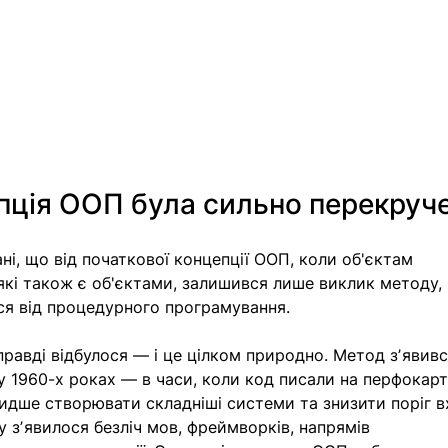
пція ООП була сильно перекруч
і, що від початкової концепції ООП, коли об'єктам 
які також є об'єктами, залишився лише виклик методу,
ся від процедурного програмування. 
равді відбулося — і це цілком природно. Метод зʼявивс
 1960-х роках — в часи, коли код писали на перфокарт
дше створювати складніші системи та знизити поріг в
у зʼявилося безліч мов, фреймворків, напрямів 