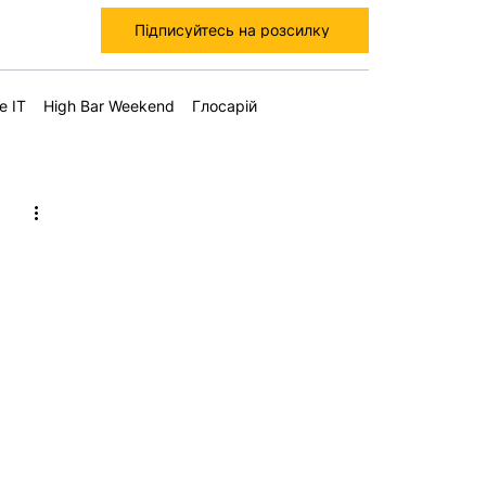
Підписуйтесь на розсилку
е IT
High Bar Weekend
Глосарій
-