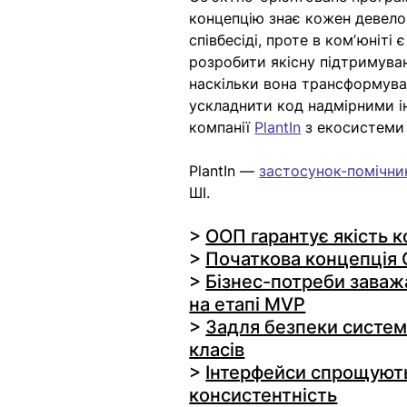
концепцію знає кожен девелоп
співбесіді, проте в комʼюніт
розробити якісну підтримува
наскільки вона трансформувал
ускладнити код надмірними і
компанії 
PlantIn
 з екосистеми
PlantIn — 
застосунок-помічни
ШІ.  
> 
ООП гарантує якість к
> 
Початкова концепція 
> 
Бізнес-потреби заваж
на етапі MVP
> 
Задля безпеки системи
класів
> 
Інтерфейси спрощують
консистентність