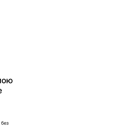
мою 
е 
 без 