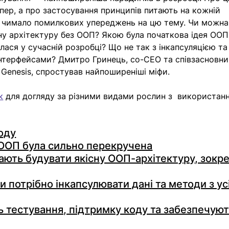
ер, а про застосування принципів питають на кожній 
і є чимало помилкових упереджень на цю тему. Чи можна
ну архітектуру без ООП? Якою була початкова ідея ООП
ася у сучасній розробці? Що не так з інкапсуляцією та 
нтерфейсами? Дмитро Гринець, co-CEO та співзасновни
 Genesis, спростував найпоширеніші міфи. 
к
 для догляду за різними видами рослин з  використан
оду
ООП була сильно перекручена
ають будувати якісну ООП-архітектуру, зокр
 потрібно інкапсулювати дані та методи з усі
 тестування, підтримку коду та забезпечуют