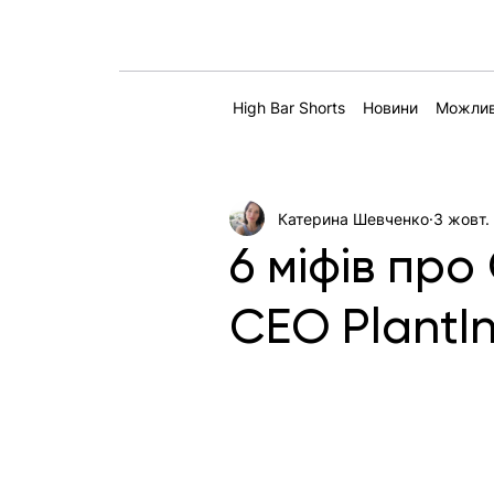
High Bar Shorts
Новини
Можлив
Катерина Шевченко
3 жовт.
6 міфів пр
CEO PlantI