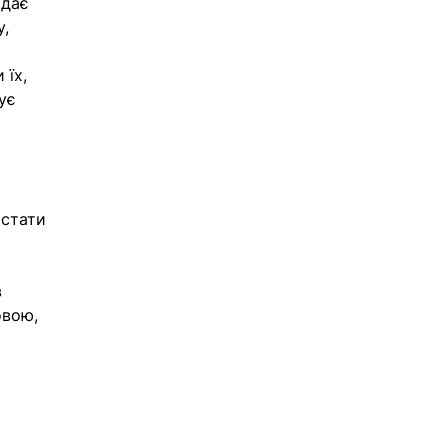
ідає 
, 
 
їх, 
ує 
стати 
 
вою, 