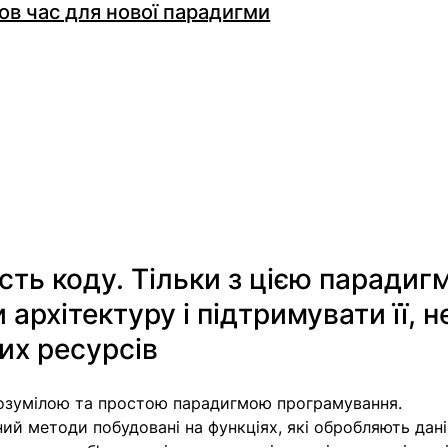
ов час для нової парадигми
сть коду. Тільки з цією парадиг
рхітектуру і підтримувати її, н
их ресурсів
озумілою та простою парадигмою програмування. 
й методи побудовані на функціях, які обробляють дані