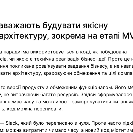
аважають будувати якісну 
рхітектуру, зокрема на етапі M
яка парадигма використовується в коді, як побудована 
ів, чи якою є технічна реалізація бізнес-ідеї. Проте це н
я покликане розв'язувати завдання бізнесу, а не навпа
ати архітектуру, враховуючи обмеження та цілі компан
о версії продукту з обмеженим функціоналом. Його м
, не витрачаючи багато ресурсів. Звідси сформувалося
апі немає часу та можливості заморочуватися питання
ть, код можна переписати. 
 Slack, який було переписано з нуля. Проте часто підхі
м: можна витратити чимало часу, а новий код міститиме