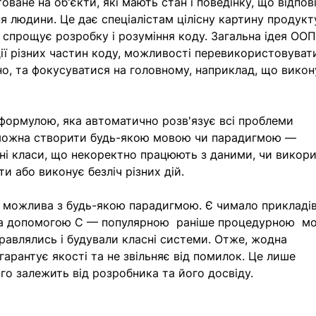
ване на об'єкти, які мають стан і поведінку, що відпов
 людини. Це дає спеціалістам цілісну картину продукту
спрощує розробку і розуміння коду. Загальна ідея ООП
ії різних частин коду, можливості перевикористовувати 
но, та фокусуватися на головному, наприклад, що викон
формулою, яка автоматично розв'язує всі проблеми 
 можна створити будь-якою мовою чи парадигмою — 
ні класи, що некоректно працюють з даними, чи викори
ти або виконує безліч різних дій. 
 можлива з будь-якою парадигмою. Є чимало прикладів
за допомогою С — популярною  раніше процедурною  мо
равлялись і будували класні системи. Отже, жодна 
арантує якості та не звільняє від помилок. Це лише 
го залежить від розробника та його досвіду. 