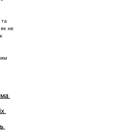
 
 та 
як не 
к 
ням 
ема 
х 
ь 