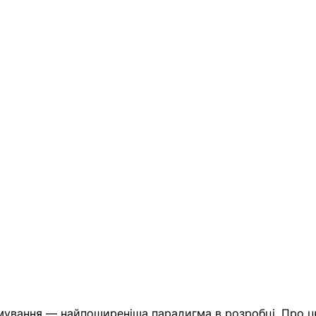
мування — найпоширеніша парадигма в розробці. Про ц