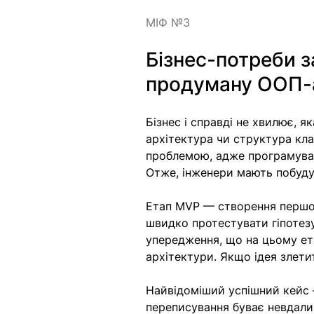
МІФ №3
Бізнес-потреби з
продуману ООП-а
Бізнес і справді не хвилює, 
архітектура чи структура клас
проблемою, адже програмуванн
Отже, інженери мають побудув
Етап MVP — створення першог
швидко протестувати гіпотезу
упередження, що на цьому ет
архітектури. Якщо ідея злети
Найвідоміший успішний кейс —
переписування буває невдали