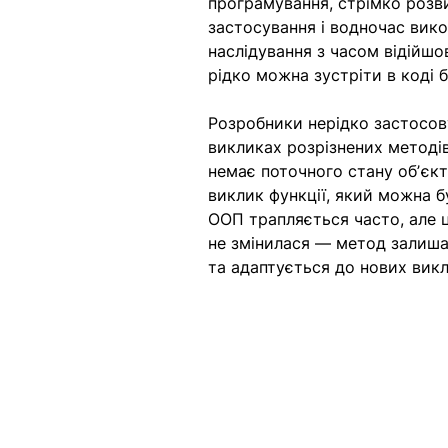
програмування, стрімко розв
застосування і водночас вик
наслідування з часом відійшо
рідко можна зустріти в коді 
Розробники нерідко застосо
викликах розрізнених методів
немає поточного стану обʼєкту
виклик функції, який можна б
ООП трапляється часто, але 
не змінилася — метод залиша
та адаптується до нових викли