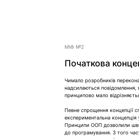
МІФ №2
Початкова конце
Чимало розробників переконан
надсилаються повідомлення, 
принципово мало відрізняєть
Певне спрощення концепції сп
експериментальна концепція у
Принципи ООП дозволили шви
до програмування. З того час