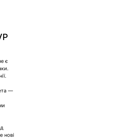
VP
е є 
ки. 
ії.
ета — 
 
ми 
д 
 нові 