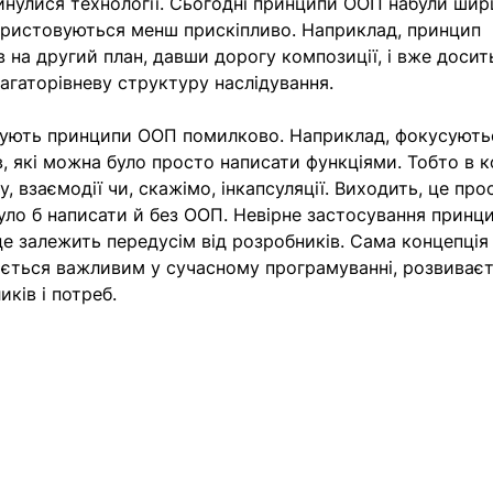
инулися технології. Сьогодні принципи ООП набули шир
ористовуються менш прискіпливо. Наприклад, принцип 
в на другий план, давши дорогу композиції, і вже досит
багаторівневу структуру наслідування. 
вують принципи ООП помилково. Наприклад, фокусуютьс
, які можна було просто написати функціями. Тобто в к
, взаємодії чи, скажімо, інкапсуляції. Виходить, це про
уло б написати й без ООП. Невірне застосування принци
це залежить передусім від розробників. Сама концепція
ється важливим у сучасному програмуванні, розвиваєт
ків і потреб.