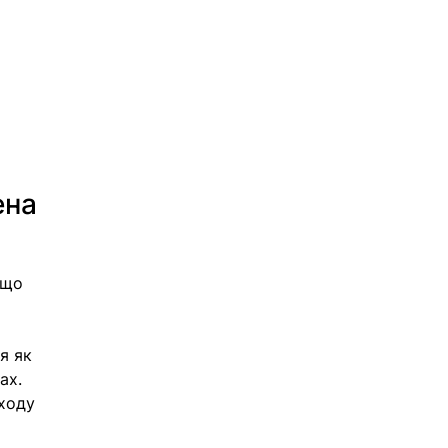
ена
 що 
я як 
ах. 
ходу 