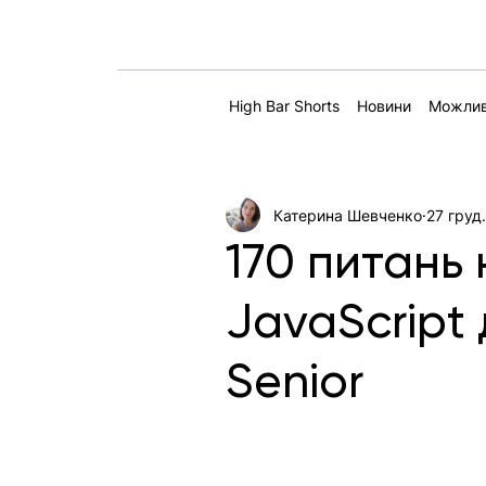
High Bar Shorts
Новини
Можлив
Катерина Шевченко
27 груд.
170 питань 
JavaScript 
Senior