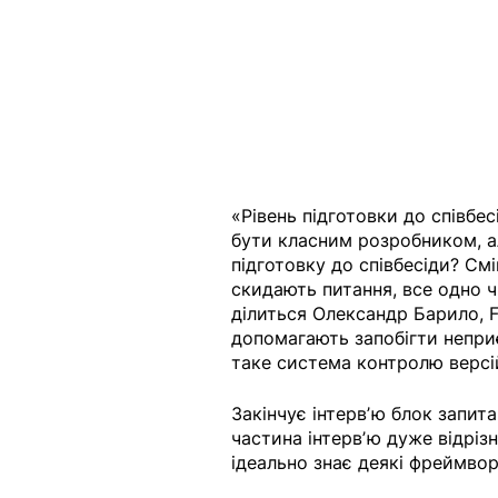
«Рівень підготовки до співбе
бути класним розробником, а
підготовку до співбесіди? Смі
скидають питання, все одно 
ділиться Олександр Барило, F
допомагають запобігти неприє
таке система контролю версій
Закінчує інтервʼю блок запит
частина інтервʼю дуже відрізн
ідеально знає деякі фреймвор