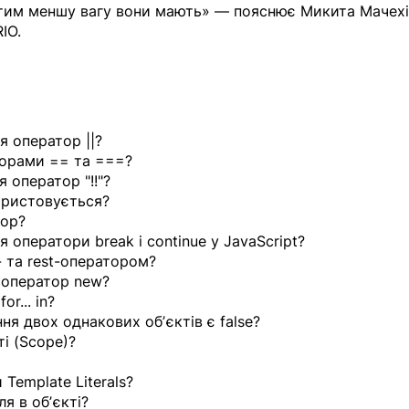
 тим меншу вагу вони мають» — пояснює Микита Мачехі
IO.
я оператор ||?
торами == та ===?
 оператор "!!"?
користовується?
тор?
 оператори break і continue у JavaScript?
- та rest-оператором?
 оператор new?
r... in?
ня двох однакових обʼєктів є false?
і (Scope)?
Template Literals?
я в обʼєкті?