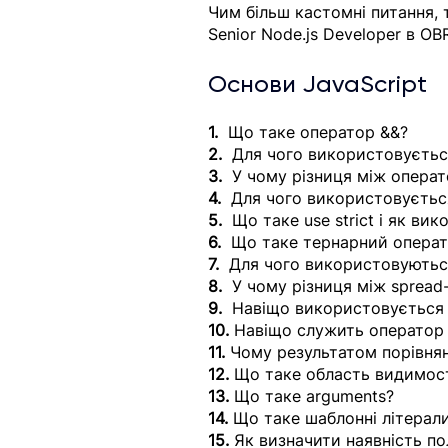
Чим більш кастомні питання,
Senior Node.js Developer в OBR
Основи JavaScript
1.
  Що таке оператор &&?
2.
  Для чого використовуєтьс
3.
  У чому різниця між опера
4.
  Для чого використовується
5.
  Що таке use strict і як ви
6.
  Що таке тернарний опера
7.
  Для чого використовуються
8.
  У чому різниця між spread
9.  
Навіщо використовується
10. 
Навіщо служить оператор fo
11.
 Чому результатом порівнян
12.
 Що таке область видимост
13.
 Що таке arguments?
14.
 Що таке шаблонні літерали 
15. 
Як визначити наявність пол