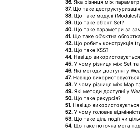
36.
 Яка різниця між парамет
37.
 Що таке деструктуризація 
38. 
Що таке модулі (Modules)
39.
 Що таке обʼєкт Set?
40.
 Що таке параметри за зам
41.
 Що таке обʼєктна обгортка
42. 
Що робить конструкція try
43.
 Що таке XSS?
44. 
Навіщо використовується
45.
 У чому різниця між Set т
46.
 Які методи доступні у We
47. 
Навіщо використовуєтьс
48.
 У чому різниця між Map 
49. 
Які методи доступні у W
50. 
Що таке рекурсія?
51. 
Навіщо використовується 
52.
 У чому головна відмінність
53.
 Що таке ціль події чи ціль
54. 
Що таке поточна мета події