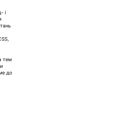
- і 
и 
тань 
CSS, 
а тем 
и 
ме до 