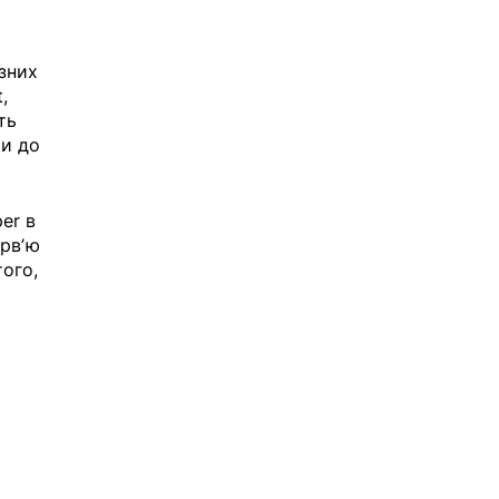
ізних 
, 
ть 
и до 
er в 
ервʼю 
ого, 