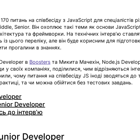
 170 питань на співбесіду з JavaScript для спеціалістів р
iddle, Senior. Він охоплює такі теми як основи JavaScript
рхітектура та фреймворки. На технічних інтервʼю ставля
 із цього переліку, але він буде корисним для підготовк
ти прогалини в знаннях. 
Developer в 
Boosters
 та Микита Мачехін, Node.js Develop
ди у своїх компаніях, поділилися, чим відрізняються інт
снили, чому питання на співбесіду JS іноді зводяться до т
актиці, та чи можна обійтися без тестових завдань. 
veloper
nior Developer
ь до інтервʼю
unior Developer