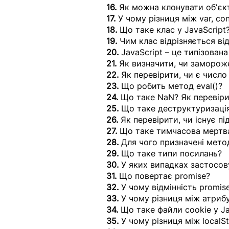
16. 
Як можна клонувати обʼєк
17. 
У чому різниця між var, con
18. 
Що таке клас у JavaScript
19. 
Чим клас відрізняється від
20. 
JavaScript – це типізован
21. 
Як визначити, чи заморож
22.
 Як перевірити, чи є число
23.
 Що робить метод eval()?
24. 
Що таке NaN? Як перевіри
25.
 Що таке деструктуризаці
26.
 Як перевірити, чи існує п
27. 
Що таке тимчасова мертв
28.
 Для чого призначені метод
29.
 Що таке типи посилань?
30. 
У яких випадках застосов
31.
 Що повертає promise?
32. 
У чому відмінність promise
33.
 У чому різниця між атри
34. 
Що таке файли cookie у Ja
35. 
У чому різниця між localS