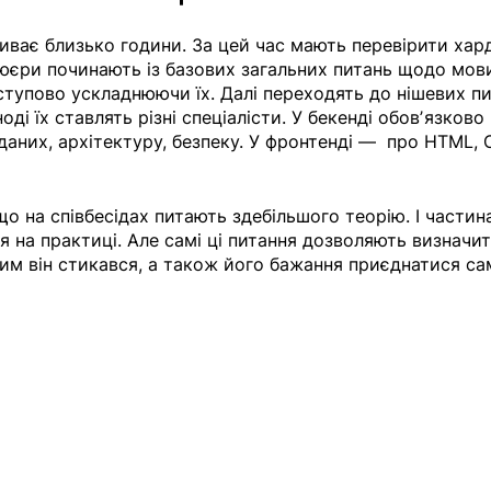
риває близько години. За цей час мають перевірити хард
ʼюєри починають із базових загальних питань щодо мов
ступово ускладнюючи їх. Далі переходять до нішевих пи
ді їх ставлять різні спеціалісти. У бекенді обовʼязково 
даних, архітектуру, безпеку. У фронтенді —  про HTML, 
що на співбесідах питають здебільшого теорію. І частин
 на практиці. Але самі ці питання дозволяють визначит
чим він стикався, а також його бажання приєднатися са