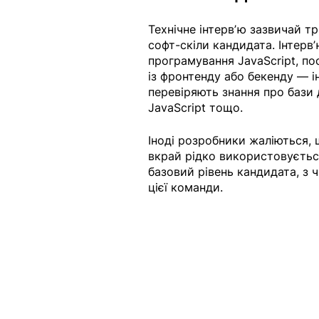
Технічне інтервʼю зазвичай т
софт-скіли кандидата. Інтерв
програмування JavaScript, по
із фронтенду або бекенду — іно
перевіряють знання про бази 
JavaScript тощо.
Іноді розробники жаліються, 
вкрай рідко використовується
базовий рівень кандидата, з 
цієї команди. 