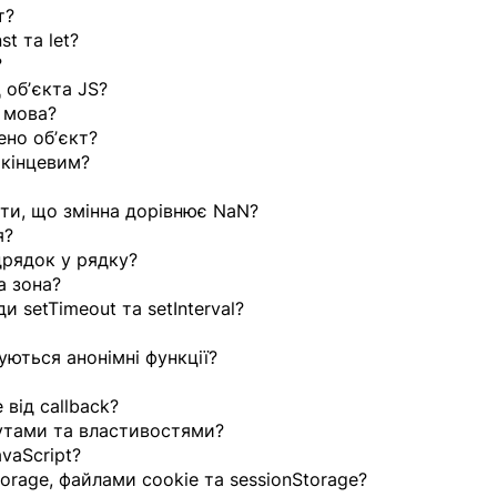
т?
st та let?
?
 обʼєкта JS?
а мова?
ено обʼєкт?
 кінцевим?
ти, що змінна дорівнює NaN?
я?
ідрядок у рядку?
а зона?
и setTimeout та setInterval?
уються анонімні функції?
 від callback?
бутами та властивостями?
vaScript?
torage, файлами cookie та sessionStorage?