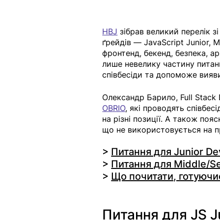
HBJ
 зібрав великий перелік зі
ґрейдів — JavaScript Junior, M
фронтенд, бекенд, безпека, а
лише невелику частину питань
співбесіди та допоможе вияви
Олександр Барило, Full Stack 
OBRIO
, які проводять співбесі
на різні позиції. А також поя
що не використовується на пр
> 
Питання для Junior De
> 
Питання для Middle/Se
> 
Що почитати, готуючис
Питання для JS J