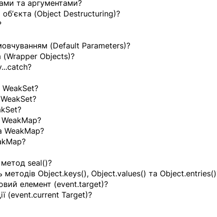
рами та аргументами?
обʼєкта (Object Destructuring)?
?
овчуванням (Default Parameters)?
 (Wrapper Objects)?
...catch?
 WeakSet?
а WeakSet?
akSet?
я WeakMap?
та WeakMap?
eakMap?
метод seal()?
 методів Object.keys(), Object.values() та Object.entries()
овий елемент (event.target)?
 (event.current Target)?