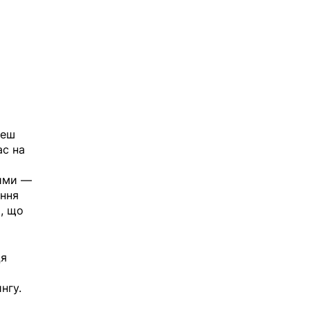
жеш 
с на 
ими — 
ння 
, що 
я 
 
нгу. 