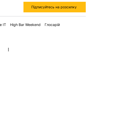
Підписуйтесь на розсилку
е IT
High Bar Weekend
Глосарій