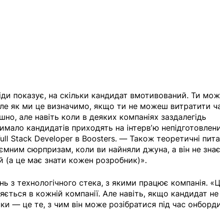
сіди показує, на скільки кандидат вмотивований. Ти мо
ле як ми це визначимо, якщо ти не можеш витратити ча
шно, але навіть коли в деяких компаніях заздалегідь 
чимало кандидатів приходять на інтервʼю непідготовлен
ull Stack Developer в Boosters. — Також теоретичні пита
мним сюрпризам, коли ви найняли джуна, а він не знає
 (а це має знати кожен розробник)».
ань з технологічного стека, з якими працює компанія. «Ц
яється в кожній компанії. Але навіть, якщо кандидат не
ки — це те, з чим він може розібратися під час онборди