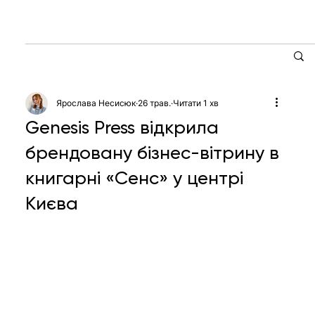
Ярослава Несисюк
26 трав.
Читати 1 хв
Genesis Press відкрила
брендовану бізнес-вітрину в
книгарні «Сенс» у центрі
Києва