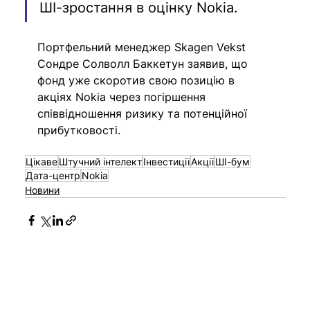
ШІ-зростання в оцінку Nokia.
Портфельний менеджер Skagen Vekst 
Сондре Солволл Баккетун заявив, що 
фонд уже скоротив свою позицію в 
акціях Nokia через погіршення 
співвідношення ризику та потенційної 
прибутковості.
Цікаве
Штучний інтелект
Інвестиції
Акції
ШІ-бум
Дата-центр
Nokia
Новини