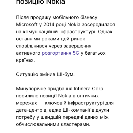
позицію Nokia
Після продажу мобільного бізнесу 
Microsoft у 2014 році Nokia зосередилася 
на комунікаційній інфраструктурі. Однак 
останніми роками цей ринок 
сповільнився через завершення 
активного 
розгортання 5G
 у багатьох 
країнах.
Ситуацію змінив ШІ-бум.
Минулорічне придбання Infinera Corp. 
посилило позиції Nokia в оптичних 
мережах — ключовій інфраструктурі для 
дата-центрів, адже ШІ-компанії відчули 
потребу у швидшій передачі даних між 
обчислювальними кластерами.