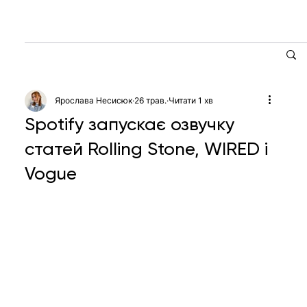
Ярослава Несисюк
26 трав.
Читати 1 хв
Spotify запускає озвучку
статей Rolling Stone, WIRED і
Vogue