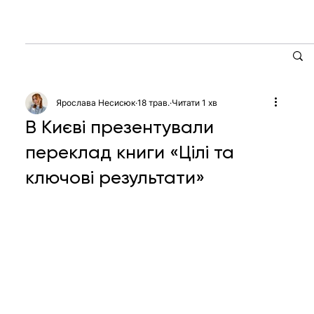
Ярослава Несисюк
18 трав.
Читати 1 хв
В Києві презентували
переклад книги «Цілі та
ключові результати»