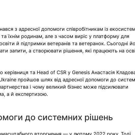
инався з адресної допомоги співробітникам із екосистеми
та їхнім родинам, але з часом виріс у платформу для 
освіти й підтримки ветеранів та ветеранок. Сьогодні йо
ати запити, а створювати рішення, які працюють на осві
 керівниця та Head of CSR у Genesis Анастасія Кладов
r Ukraine пройшов шлях від адресної допомоги до систе
партнерства і чому великий бізнес може підсилювати 
а, а й експертизою.
помоги до системних рішень
омасштабного вторгнення — у лютому 2022 року. Тоді 