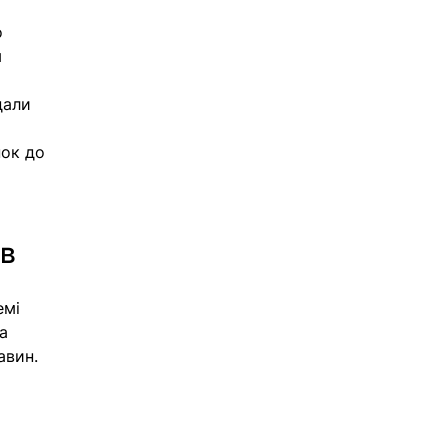
 
 
дали 
ок до 
ів
мі 
а 
авин. 