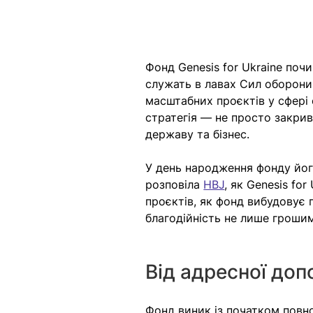
Фонд Genesis for Ukraine поч
служать в лавах Сил оборони 
масштабних проєктів у сфері 
стратегія — не просто закрив
державу та бізнес.
У день народження фонду його
розповіла 
HBJ
, як Genesis fo
проєктів, як фонд вибудовує 
благодійність не лише грошим
Від адресної до
Фонд виник із початком повн