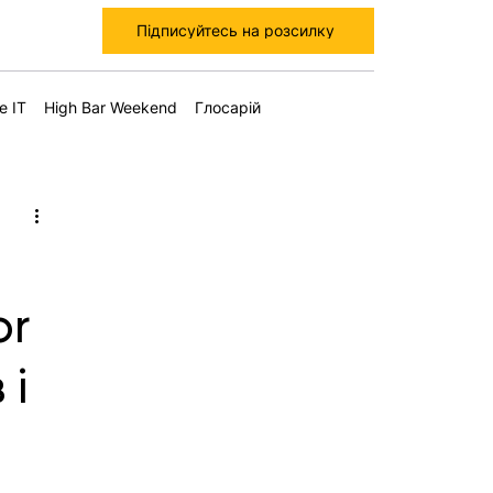
Підписуйтесь на розсилку
е IT
High Bar Weekend
Глосарій
or
 і