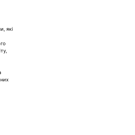
, які 
го 
ту, 
а 
мних 