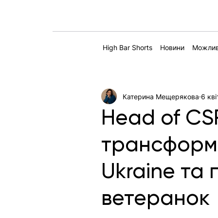
High Bar Shorts
Новини
Можлив
Катерина Мещерякова
6 кві
Head of CS
трансформа
Ukraine та 
ветеранок