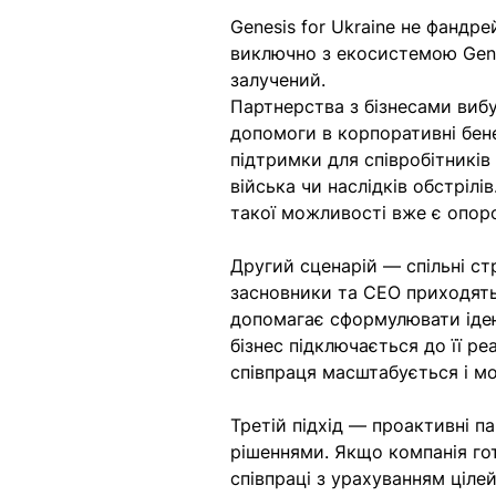
Genesis for Ukraine не фандре
виключно з екосистемою Gene
залучений.
Партнерства з бізнесами вибу
допомоги в корпоративні бене
підтримки для співробітників
війська чи наслідків обстріл
такої можливості вже є опоро
Другий сценарій — спільні стр
засновники та СЕО приходять
допомагає сформулювати ідею,
бізнес підключається до її ре
співпраця масштабується і мо
Третій підхід — проактивні п
рішеннями. Якщо компанія гот
співпраці з урахуванням ціле