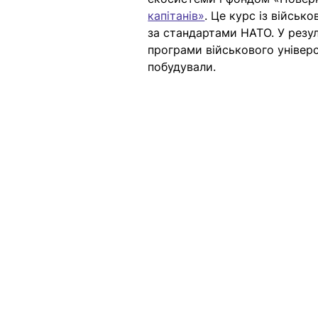
капітанів»
. Це 
курс із військ
за стандартами НАТО. 
У резул
програми військового універ
побудували.