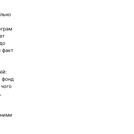
льно 
ограм 
ет 
до 
м факт 
ій: 
 фонд 
 чого 
, 
тними 