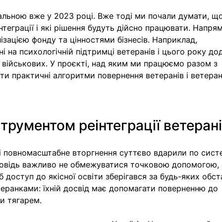
альною вже у 2023 році. Вже тоді ми почали думати, що
теграції і які рішення будуть дійсно працювати. Напрям
ізацією фонду та цінностями бізнесів. Наприклад, 
і на психологічній підтримці ветеранів і цього року до
 військових. У проєкті, над яким ми працюємо разом з 
ти практичні алгоритми повернення ветеранів і ветеран
струментом реінтеграції ветеран
 і повномасштабне вторгнення суттєво вдарили по систе
ідповідь важливо не обмежуватися точковою допомогою, 
 доступ до якісної освіти зберігався за будь-яких обст
теранками: їхній досвід має допомагати поверненню до 
ти тягарем.