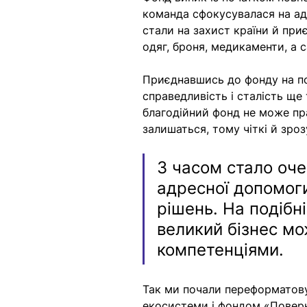
команда сфокусувалася на адр
стали на захист країни й при
одяг, броня, медикаменти, а 
Приєднавшись до фонду на пос
справедливість і сталість щ
благодійний фонд не може пр
залишаться, тому чіткі й зроз
З часом стало оче
адресної допомоги
рішень. На подібн
великий бізнес мо
компетенціями.
Так ми почали переформатовув
екосистеми і фондом «Повер