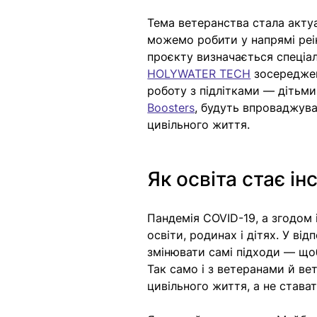
Тема ветеранства стала акту
можемо робити у напрямі реін
проєкту визначається спеціал
HOLYWATER TECH
 зосереджен
роботу з підлітками — дітьми
Boosters
, будуть впроваджува
цивільного життя. 
Як освіта стає ін
Пандемія COVID-19, а згодом
освіти, родинах і дітях. У в
змінювати самі підходи — щоб
Так само і з ветеранами й ве
цивільного життя, а не става