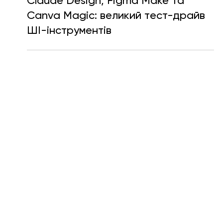
Єлизавета Гогілашвілі
21 трав.
Читати 7 хв
Claude Design, Figma Make та
Canva Magic: великий тест-драйв
ШІ-інструментів