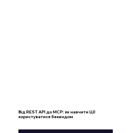
Від REST API до MCP: як навчити ШІ
користуватися бекендом