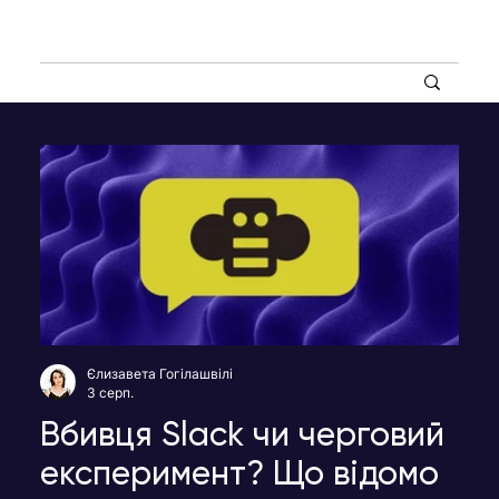
Єлизавета Гогілашвілі
3 серп.
Вбивця Slack чи черговий
експеримент? Що відомо