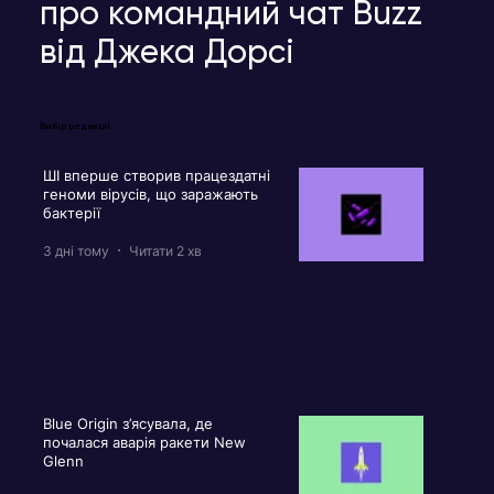
про командний чат Buzz
від Джека Дорсі
Вибір редакції
ШІ вперше створив працездатні
геноми вірусів, що заражають
бактерії
3 дні тому
Читати 2 хв
Blue Origin з’ясувала, де
почалася аварія ракети New
Glenn