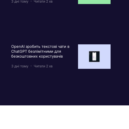
3 дні тому
Читати 2 хв
OpenAI зробить текстові чати в
ChatGPT безлімітними для
безкоштовних користувачів
3 дні тому
Читати 2 хв