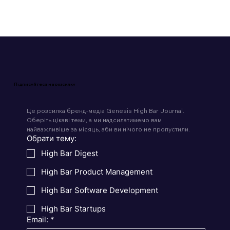
Підписуйтеся на розсилку
Це розсилка бренд-медіа Genesis High Bar Journal. 
Оберіть цікаві теми, а ми надсилатимемо вам 
найважливіше за місяць, аби ви нічого не пропустили.
Обрати тему:
High Bar Digest
High Bar Product Management
High Bar Software Development
High Bar Startups