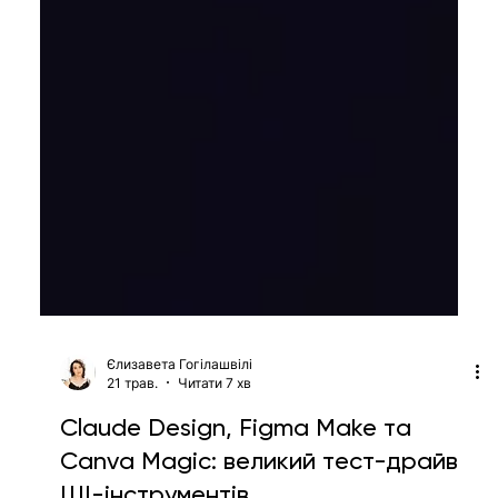
Єлизавета Гогілашвілі
21 трав.
Читати 7 хв
Claude Design, Figma Make та