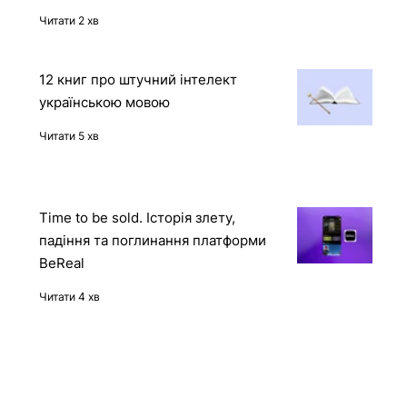
отримала доступ до захищеного
контейнера через API Docker-
демона
Читати 2 хв
12 книг про штучний інтелект
українською мовою
Читати 5 хв
Time to be sold. Історія злету,
падіння та поглинання платформи
BeReal
Читати 4 хв