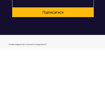
Email:
*
Підписатися
Онлайн-видання про технології та продуктове IT
journal@gen.tech
04080, Україна,
м. Київ, вул. Оленівська, 23,​
вул. Кирилівська, 40р