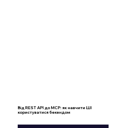
Від REST API до MCP: як навчити ШІ
користуватися бекендом