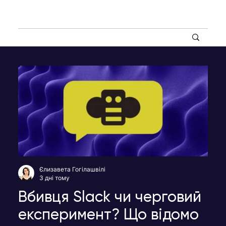
Єлизавета Гогілашвілі
3 дні тому
Вбивця Slack чи черговий
експеримент? Що відомо