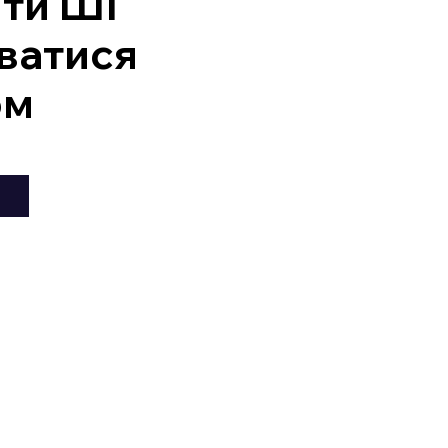
ити ШІ
ватися
ом