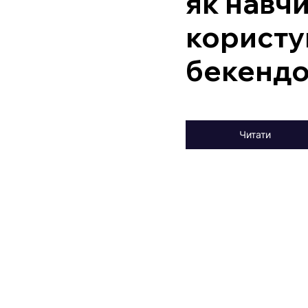
як навч
користу
бекенд
Читати