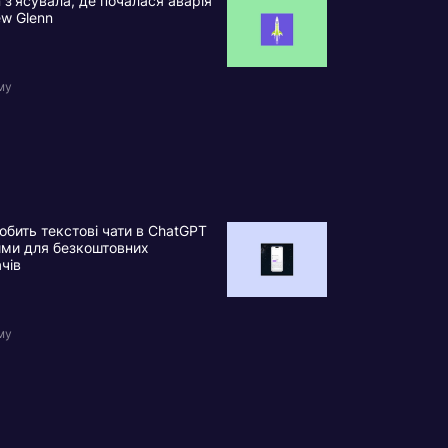
n з’ясувала, де почалася аварія
ew Glenn
му
обить текстові чати в ChatGPT
ими для безкоштовних
ачів
му