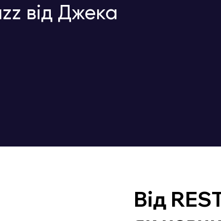
zz від Джека
Від REST