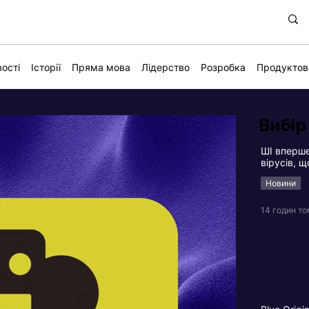
ості
Історії
Пряма мова
Лідерство
Розробка
Продуктов
Вибір
ШІ вперше
вірусів, 
Новини
14 годин т