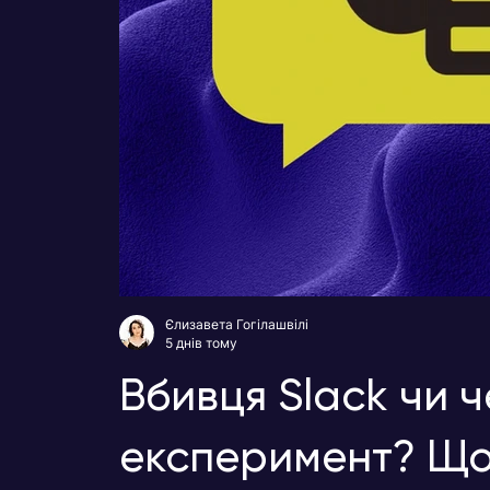
Єлизавета Гогілашвілі
5 днів тому
Вбивця Slack чи 
експеримент? Що