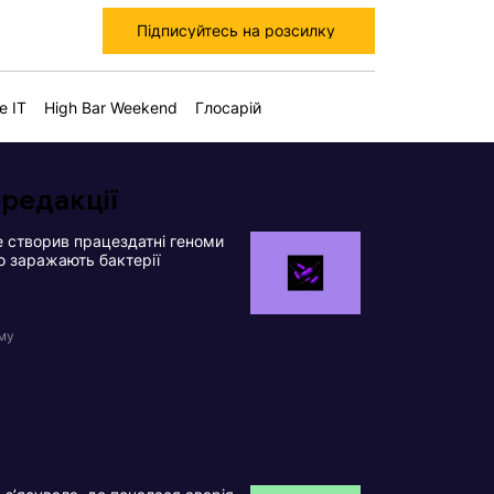
Підписуйтесь на розсилку
е IT
High Bar Weekend
Глосарій
 редакції
 створив працездатні геноми
що заражають бактерії
ому