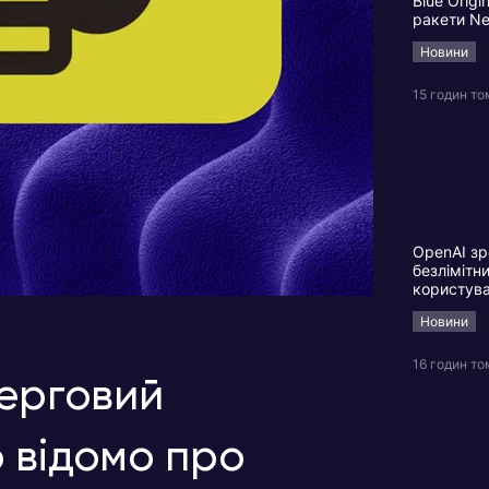
Blue Origi
ракети N
Новини
15 годин то
OpenAI зр
безлімітн
користув
Новини
16 годин то
черговий
 відомо про