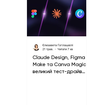
Єлизавета Гогілашвілі
21 трав.
Читати 7 хв
Claude Design, Figma
Make та Canva Magic:
великий тест-драйв
ШІ-інструментів