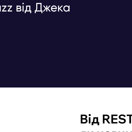
zz від Джека
Від REST