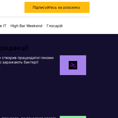
Підписуйтесь на розсилку
е IT
High Bar Weekend
Глосарій
 редакції
 створив працездатні геноми
що заражають бактерії