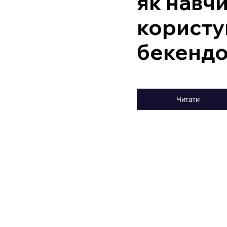
як навч
користу
бекенд
Читати