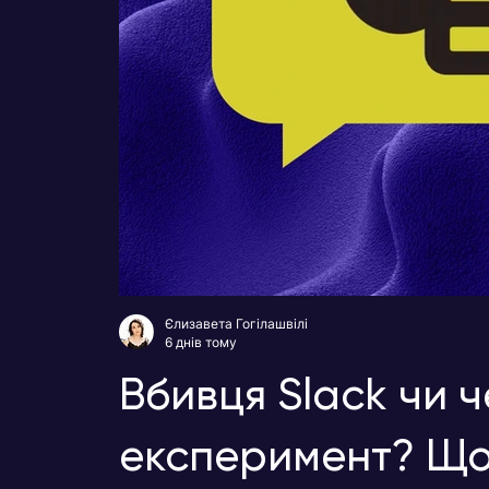
Єлизавета Гогілашвілі
6 днів тому
Вбивця Slack чи 
експеримент? Що