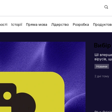
ості
Історії
Пряма мова
Лідерство
Розробка
Продуктов
Вибір
ШІ вперше
вірусів, 
Новини
2 дні тому