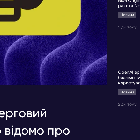
Blue Origi
ракети N
Новини
2 дні тому
OpenAI зр
безлімітн
користув
Новини
2 дні тому
черговий
 відомо про