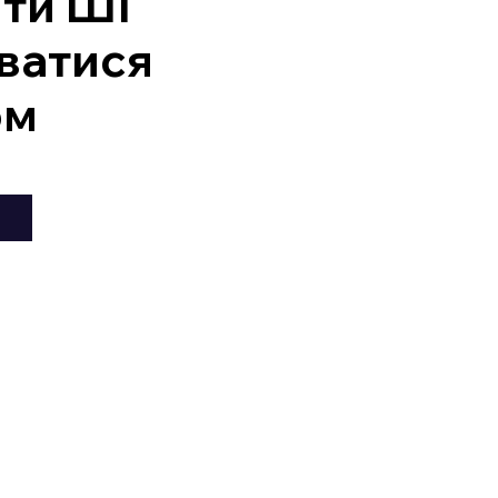
ити ШІ
ватися
ом