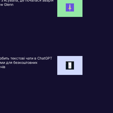
n з’ясувала, де почалася аварія
ew Glenn
обить текстові чати в ChatGPT
ими для безкоштовних
ачів