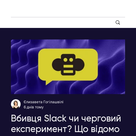
Єлизавета Гогілашвілі
6 днів тому
Вбивця Slack чи черговий
експеримент? Що відомо