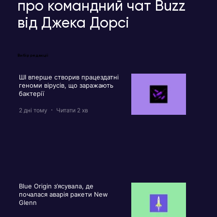
про командний чат Buzz
від Джека Дорсі
Вибір редакції
ШІ вперше створив працездатні
геноми вірусів, що заражають
бактерії
2 дні тому
Читати 2 хв
Blue Origin з’ясувала, де
почалася аварія ракети New
Glenn