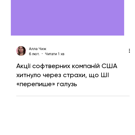
Алла Чиж
6 лют.
Читати 1 хв
Акції софтверних компаній США
хитнуло через страхи, що ШІ
«перепише» галузь