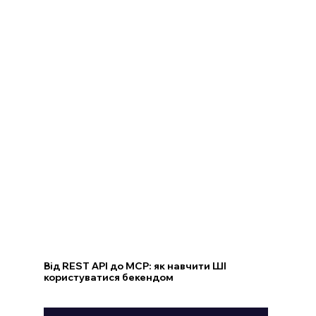
Від REST API до MCP: як навчити ШІ
користуватися бекендом