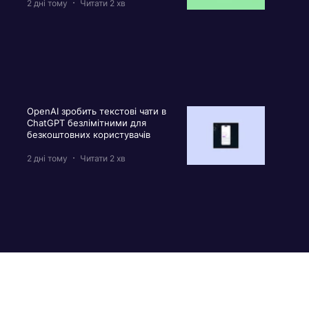
2 дні тому
Читати 2 хв
OpenAI зробить текстові чати в
ChatGPT безлімітними для
безкоштовних користувачів
2 дні тому
Читати 2 хв